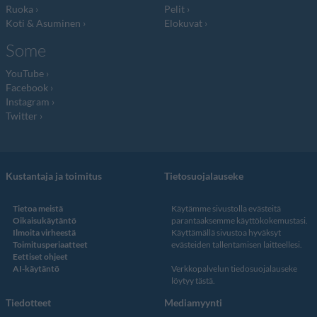
Ruoka
Pelit
Koti & Asuminen
Elokuvat
Some
YouTube
Facebook
Instagram
Twitter
Kustantaja ja toimitus
Tietosuojalauseke
Tietoa meistä
Käytämme sivustolla evästeitä
Oikaisukäytäntö
parantaaksemme käyttökokemustasi.
Ilmoita virheestä
Käyttämällä sivustoa hyväksyt
Toimitusperiaatteet
evästeiden tallentamisen laitteellesi.
Eettiset ohjeet
AI-käytäntö
Verkkopalvelun
tiedosuojalauseke
löytyy tästä
.
Tiedotteet
Mediamyynti