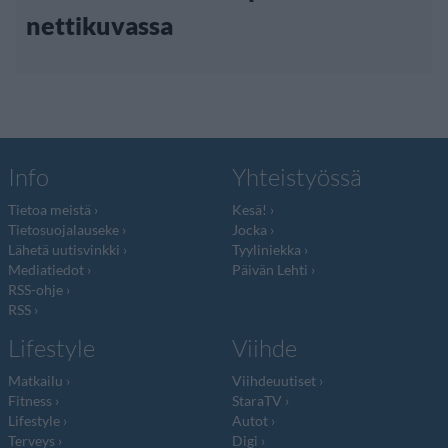
nettikuvassa
Info
Yhteistyössä
Tietoa meistä
Kesä!
Tietosuojalauseke
Jocka
Lähetä uutisvinkki
Tyyliniekka
Mediatiedot
Päivän Lehti
RSS-ohje
RSS
Lifestyle
Viihde
Matkailu
Viihdeuutiset
Fitness
StaraTV
Lifestyle
Autot
Terveys
Digi