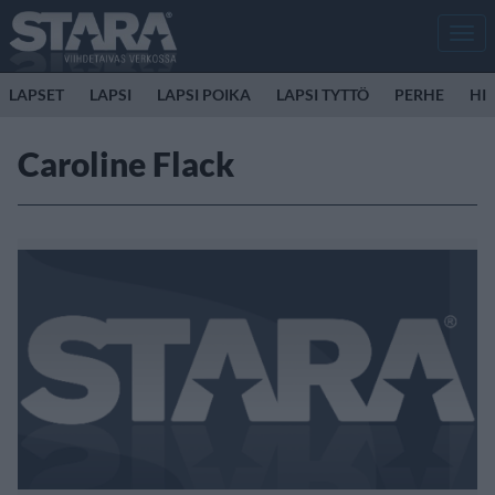
Men
LAPSET
LAPSI
LAPSI POIKA
LAPSI TYTTÖ
PERHE
HIR
Caroline Flack