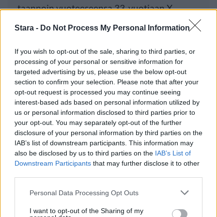
taannoin vuoteeseensa 33-vuotiaan X
Stara -
Do Not Process My Personal Information
Luetuimmat
If you wish to opt-out of the sale, sharing to third parties, or
processing of your personal or sensitive information for
targeted advertising by us, please use the below opt-out
PÄIVÄ
VIIKKO
KUUKAUSI
section to confirm your selection. Please note that after your
Leskeneläke ei kuulu kaikille – Kela
opt-out request is processed you may continue seeing
interest-based ads based on personal information utilized by
muistuttaa tärkeästä ikärajasta
us or personal information disclosed to third parties prior to
Sääennuste ulottuu nyt marraskuulle – tältä
your opt-out. You may separately opt-out of the further
näyttää syksyn sää
disclosure of your personal information by third parties on the
IAB’s list of downstream participants. This information may
Finnairin lennoista osan lentää jatkossa
also be disclosed by us to third parties on the
IAB’s List of
toinen lentoyhtiö – matkustajille tärkeä
Downstream Participants
that may further disclose it to other
third parties.
rajoitus
Kela muuttaa terapiakäytäntöä
Personal Data Processing Opt Outs
I want to opt-out of the Sharing of my