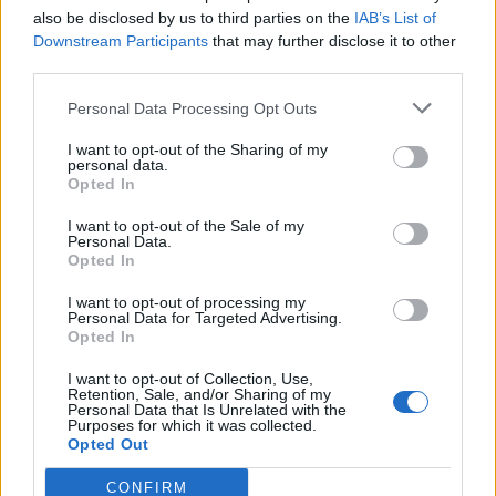
also be disclosed by us to third parties on the
IAB’s List of
Info
Yhteistyössä
Downstream Participants
that may further disclose it to other
Tietoa meistä
Kesä!
third parties.
Tietosuojalauseke
Jocka
Lähetä uutisvinkki
Tyyliniekka
Personal Data Processing Opt Outs
Mediatiedot
Päivän Lehti
I want to opt-out of the Sharing of my
RSS-ohje
personal data.
RSS
Opted In
Lifestyle
Viihde
I want to opt-out of the Sale of my
Personal Data.
Matkailu
Viihdeuutiset
Opted In
Fitness
StaraTV
Lifestyle
Autot
I want to opt-out of processing my
Personal Data for Targeted Advertising.
Terveys
Digi
Opted In
Ruoka
Pelit
Koti & Asuminen
Elokuvat
I want to opt-out of Collection, Use,
Retention, Sale, and/or Sharing of my
Some
Personal Data that Is Unrelated with the
Purposes for which it was collected.
YouTube
Opted Out
Facebook
Instagram
CONFIRM