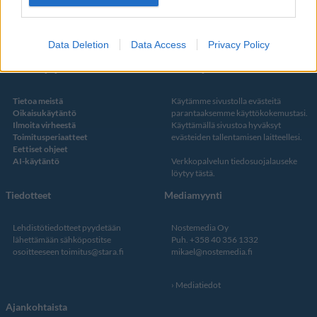
Twitter
Data Deletion
Data Access
Privacy Policy
Kustantaja ja toimitus
Tietosuojalauseke
Tietoa meistä
Käytämme sivustolla evästeitä
Oikaisukäytäntö
parantaaksemme käyttökokemustasi.
Ilmoita virheestä
Käyttämällä sivustoa hyväksyt
Toimitusperiaatteet
evästeiden tallentamisen laitteellesi.
Eettiset ohjeet
AI-käytäntö
Verkkopalvelun
tiedosuojalauseke
löytyy tästä
.
Tiedotteet
Mediamyynti
Lehdistötiedotteet pyydetään
Nostemedia Oy
lähettämään sähköpostitse
Puh. +358 40 356 1332
osoitteeseen
toimitus@stara.fi
mikael@nostemedia.fi
Mediatiedot
Ajankohtaista