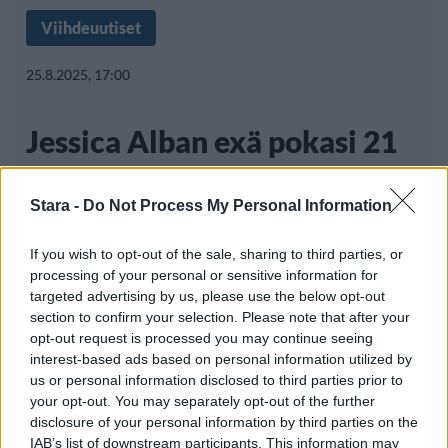
Viihdeuutiset
25.8.2025, 17:00
Jessica Alban exä pokasi 21
vuotta nuoremman
Stara -
Do Not Process My Personal Information
kaunottaren
If you wish to opt-out of the sale, sharing to third parties, or
processing of your personal or sensitive information for
targeted advertising by us, please use the below opt-out
Jessica Alban ex-mies Cash Warren vietti
section to confirm your selection. Please note that after your
tiistaina iltaa uuden ihastuksensa
opt-out request is processed you may continue seeing
interest-based ads based on personal information utilized by
us or personal information disclosed to third parties prior to
your opt-out. You may separately opt-out of the further
disclosure of your personal information by third parties on the
IAB’s list of downstream participants. This information may