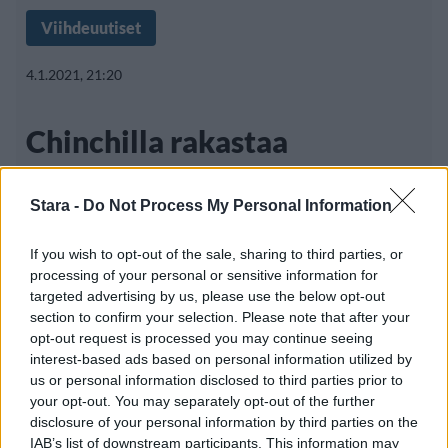
Viihdeuutiset
4.1.2021, 21:20
Chinchilla rakastaa
hyvinvointihetkeä – omistaja
Stara -
Do Not Process My Personal Information
hemmottelee harjauksella
If you wish to opt-out of the sale, sharing to third parties, or
processing of your personal or sensitive information for
targeted advertising by us, please use the below opt-out
Chinchillat ovat suosittuja lemmikkieläimiä,
section to confirm your selection. Please note that after your
mutta niiden tila luonnossa on äitynyt
opt-out request is processed you may continue seeing
interest-based ads based on personal information utilized by
us or personal information disclosed to third parties prior to
your opt-out. You may separately opt-out of the further
disclosure of your personal information by third parties on the
IAB’s list of downstream participants. This information may