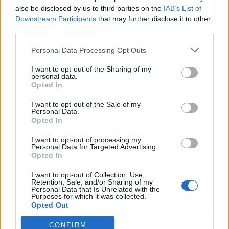
also be disclosed by us to third parties on the
IAB’s List of
Info
Yhteistyössä
Downstream Participants
that may further disclose it to other
Tietoa meistä
Kesä!
third parties.
Tietosuojalauseke
Jocka
Lähetä uutisvinkki
Tyyliniekka
Personal Data Processing Opt Outs
Mediatiedot
Päivän Lehti
I want to opt-out of the Sharing of my
RSS-ohje
personal data.
RSS
Opted In
Lifestyle
Viihde
I want to opt-out of the Sale of my
Personal Data.
Matkailu
Viihdeuutiset
Opted In
Fitness
StaraTV
Lifestyle
Autot
I want to opt-out of processing my
Personal Data for Targeted Advertising.
Terveys
Digi
Opted In
Ruoka
Pelit
Koti & Asuminen
Elokuvat
I want to opt-out of Collection, Use,
Retention, Sale, and/or Sharing of my
Some
Personal Data that Is Unrelated with the
Purposes for which it was collected.
YouTube
Opted Out
Facebook
Instagram
CONFIRM