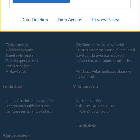
Twitter
Data Deletion
Data Access
Privacy Policy
Kustantaja ja toimitus
Tietosuojalauseke
Tietoa meistä
Käytämme sivustolla evästeitä
Oikaisukäytäntö
parantaaksemme käyttökokemustasi.
Ilmoita virheestä
Käyttämällä sivustoa hyväksyt
Toimitusperiaatteet
evästeiden tallentamisen laitteellesi.
Eettiset ohjeet
AI-käytäntö
Verkkopalvelun
tiedosuojalauseke
löytyy tästä
.
Tiedotteet
Mediamyynti
Lehdistötiedotteet pyydetään
Nostemedia Oy
lähettämään sähköpostitse
Puh. +358 40 356 1332
osoitteeseen
toimitus@stara.fi
mikael@nostemedia.fi
Mediatiedot
Ajankohtaista