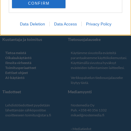
Facebook
CONFIRM
Instagram
Twitter
Data Deletion
Data Access
Privacy Policy
Kustantaja ja toimitus
Tietosuojalauseke
Tietoa meistä
Käytämme sivustolla evästeitä
Oikaisukäytäntö
parantaaksemme käyttökokemustasi.
Ilmoita virheestä
Käyttämällä sivustoa hyväksyt
Toimitusperiaatteet
evästeiden tallentamisen laitteellesi.
Eettiset ohjeet
AI-käytäntö
Verkkopalvelun
tiedosuojalauseke
löytyy tästä
.
Tiedotteet
Mediamyynti
Lehdistötiedotteet pyydetään
Nostemedia Oy
lähettämään sähköpostitse
Puh. +358 40 356 1332
osoitteeseen
toimitus@stara.fi
mikael@nostemedia.fi
Mediatiedot