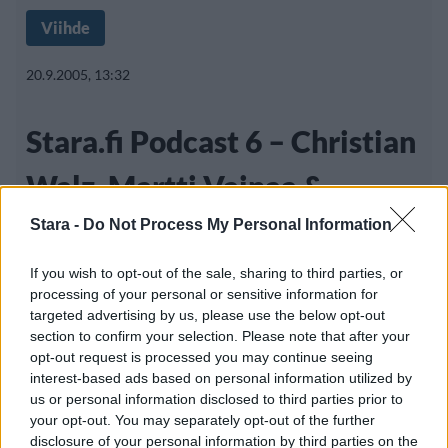
Viihde
20.9.2005, 13:32
Stara.fi Podcast 6 – Christian
Walz, Martti Vainaa &
Sallitut aineet
Stara -
Do Not Process My Personal Information
If you wish to opt-out of the sale, sharing to third parties, or
processing of your personal or sensitive information for
Kuudennessa Viihdelehti Stara.fi:n podcast-
targeted advertising by us, please use the below opt-out
section to confirm your selection. Please note that after your
jaksossa käydään Turun kesäkonsertissa.
opt-out request is processed you may continue seeing
Vieraina Martti Vainaa
interest-based ads based on personal information utilized by
us or personal information disclosed to third parties prior to
your opt-out. You may separately opt-out of the further
disclosure of your personal information by third parties on the