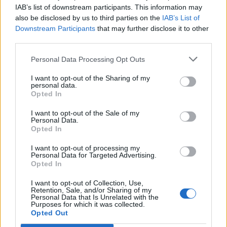
IAB’s list of downstream participants. This information may
also be disclosed by us to third parties on the
IAB’s List of
Info
Yhteistyössä
Downstream Participants
that may further disclose it to other
third parties.
Tietoa meistä
Kesä!
Tietosuojalauseke
Jocka
Personal Data Processing Opt Outs
Lähetä uutisvinkki
Tyyliniekka
I want to opt-out of the Sharing of my
Mediatiedot
Päivän Lehti
personal data.
RSS-ohje
Opted In
RSS
I want to opt-out of the Sale of my
Lifestyle
Viihde
Personal Data.
Opted In
Matkailu
Viihdeuutiset
Fitness
StaraTV
I want to opt-out of processing my
Lifestyle
Autot
Personal Data for Targeted Advertising.
Opted In
Terveys
Digi
Ruoka
Pelit
I want to opt-out of Collection, Use,
Koti & Asuminen
Elokuvat
Retention, Sale, and/or Sharing of my
Personal Data that Is Unrelated with the
Some
Purposes for which it was collected.
Opted Out
YouTube