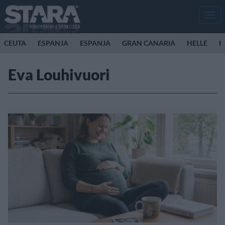
Men
CEUTA
ESPANJA
ESPANJA
GRAN CANARIA
HELLE
K
Eva Louhivuori