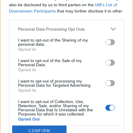
also be disclosed by us to third parties on the
IAB’s List of
Info
Yhteistyössä
Downstream Participants
that may further disclose it to other
Tietoa meistä
Kesä!
third parties.
Tietosuojalauseke
Jocka
Lähetä uutisvinkki
Tyyliniekka
Personal Data Processing Opt Outs
Mediatiedot
Päivän Lehti
I want to opt-out of the Sharing of my
RSS-ohje
personal data.
RSS
Opted In
Lifestyle
Viihde
I want to opt-out of the Sale of my
Personal Data.
Matkailu
Viihdeuutiset
Opted In
Fitness
StaraTV
Lifestyle
Autot
I want to opt-out of processing my
Personal Data for Targeted Advertising.
Terveys
Digi
Opted In
Ruoka
Pelit
Koti & Asuminen
Elokuvat
I want to opt-out of Collection, Use,
Retention, Sale, and/or Sharing of my
Some
Personal Data that Is Unrelated with the
Purposes for which it was collected.
YouTube
Opted Out
Facebook
Instagram
CONFIRM