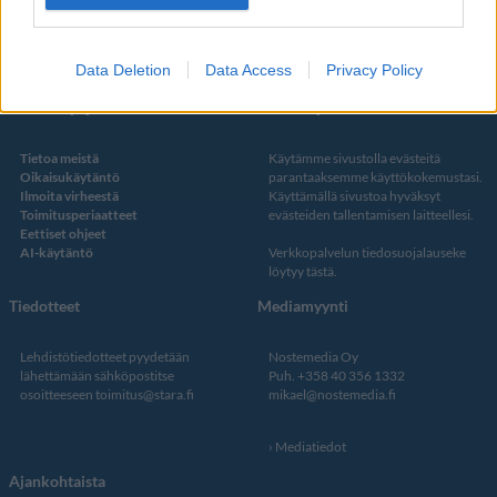
Twitter
Data Deletion
Data Access
Privacy Policy
Kustantaja ja toimitus
Tietosuojalauseke
Tietoa meistä
Käytämme sivustolla evästeitä
Oikaisukäytäntö
parantaaksemme käyttökokemustasi.
Ilmoita virheestä
Käyttämällä sivustoa hyväksyt
Toimitusperiaatteet
evästeiden tallentamisen laitteellesi.
Eettiset ohjeet
AI-käytäntö
Verkkopalvelun
tiedosuojalauseke
löytyy tästä
.
Tiedotteet
Mediamyynti
Lehdistötiedotteet pyydetään
Nostemedia Oy
lähettämään sähköpostitse
Puh. +358 40 356 1332
osoitteeseen
toimitus@stara.fi
mikael@nostemedia.fi
Mediatiedot
Ajankohtaista