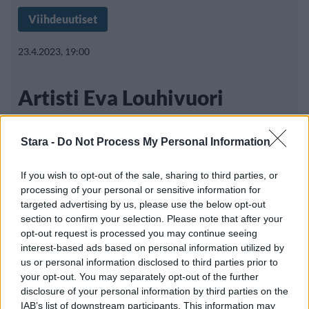
Viihdeuutiset
23.4.2023, 19:00
Artisti Eva Louhivuori
raskaana: ”Kiitos
Stara -
Do Not Process My Personal Information
lääketieteen”
If you wish to opt-out of the sale, sharing to third parties, or
processing of your personal or sensitive information for
targeted advertising by us, please use the below opt-out
Eva Louhivuori on tullut monille tunnetuksi
section to confirm your selection. Please note that after your
laulajana ja lauluntekijänä Eva
opt-out request is processed you may continue seeing
interest-based ads based on personal information utilized by
us or personal information disclosed to third parties prior to
your opt-out. You may separately opt-out of the further
disclosure of your personal information by third parties on the
IAB’s list of downstream participants. This information may