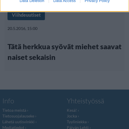
Data Deletion
Data Access
Privacy Policy
Viihdeuutiset
20.5.2016, 15:00
Tätä herkkua syövät miehet saavat
naiset sekaisin
Info
Yhteistyössä
Tietoa meistä
Kesä!
Tietosuojalauseke
Jocka
Lähetä uutisvinkki
Tyyliniekka
Mediatiedot
Päivän Lehti