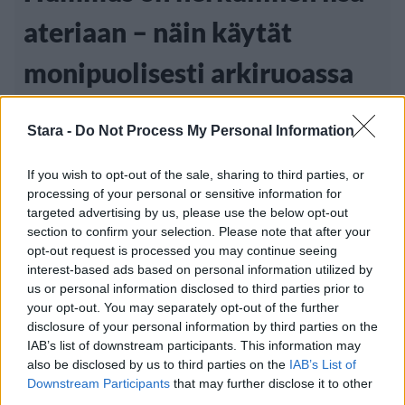
ateriaan – näin käytät
monipuolisesti arkiruoassa
Stara -
Do Not Process My Personal Information
Perinteisesti alkupalojen päälle levitettynä
tarjoiltu hummus ei ole saavuttanut vielä
If you wish to opt-out of the sale, sharing to third parties, or
processing of your personal or sensitive information for
targeted advertising by us, please use the below opt-out
section to confirm your selection. Please note that after your
Luetuimmat
opt-out request is processed you may continue seeing
interest-based ads based on personal information utilized by
us or personal information disclosed to third parties prior to
PÄIVÄ
VIIKKO
KUUKAUSI
your opt-out. You may separately opt-out of the further
Leskeneläke ei kuulu kaikille – Kela
disclosure of your personal information by third parties on the
IAB’s list of downstream participants. This information may
muistuttaa tärkeästä ikärajasta
also be disclosed by us to third parties on the
IAB’s List of
Sääennuste ulottuu nyt marraskuulle – tältä
Downstream Participants
that may further disclose it to other
third parties.
näyttää syksyn sää