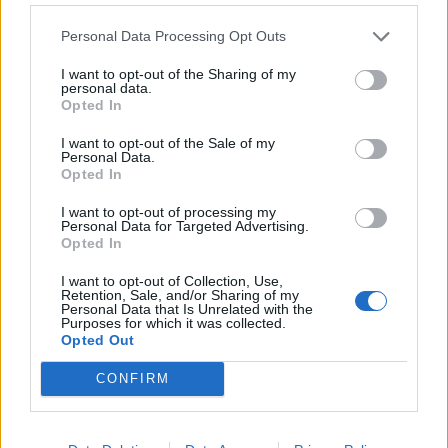
Finnairin lennoista osan lentää jatkossa
Personal Data Processing Opt Outs
toinen lentoyhtiö – matkustajille tärkeä
I want to opt-out of the Sharing of my
rajoitus
personal data.
Opted In
Kela muuttaa terapiakäytäntöä
I want to opt-out of the Sale of my
Personal Data.
Opted In
Kela voi leikata tukia ulkomaanmatkan
vuoksi
I want to opt-out of processing my
Personal Data for Targeted Advertising.
Opted In
I want to opt-out of Collection, Use,
Retention, Sale, and/or Sharing of my
Personal Data that Is Unrelated with the
Purposes for which it was collected.
Opted Out
CONFIRM