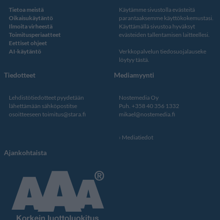
Tietoa meistä
Käytämme sivustolla evästeitä
Oikaisukäytäntö
parantaaksemme käyttökokemustasi.
Ilmoita virheestä
Käyttämällä sivustoa hyväksyt
Toimitusperiaatteet
evästeiden tallentamisen laitteellesi.
Eettiset ohjeet
AI-käytäntö
Verkkopalvelun
tiedosuojalauseke
löytyy tästä
.
Tiedotteet
Mediamyynti
Lehdistötiedotteet pyydetään
Nostemedia Oy
lähettämään sähköpostitse
Puh. +358 40 356 1332
osoitteeseen
toimitus@stara.fi
mikael@nostemedia.fi
Mediatiedot
Ajankohtaista