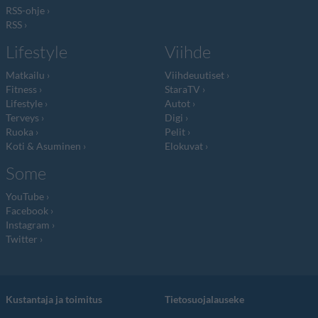
RSS-ohje
RSS
Lifestyle
Viihde
Matkailu
Viihdeuutiset
Fitness
StaraTV
Lifestyle
Autot
Terveys
Digi
Ruoka
Pelit
Koti & Asuminen
Elokuvat
Some
YouTube
Facebook
Instagram
Twitter
Kustantaja ja toimitus
Tietosuojalauseke