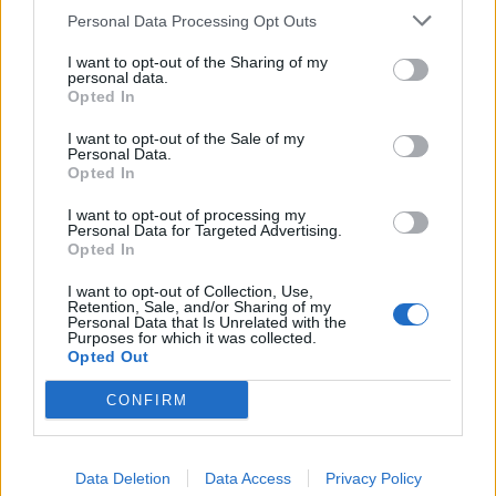
Personal Data Processing Opt Outs
sydämen
I want to opt-out of the Sharing of my
personal data.
Opted In
Japanissa järjestettiin tammikuussa
I want to opt-out of the Sale of my
Personal Data.
harvinaislaatuinen kilpailu. Useiden
Opted In
eläintarhojen yhteisessä haasteessa etsittiin
I want to opt-out of processing my
Personal Data for Targeted Advertising.
Opted In
I want to opt-out of Collection, Use,
Retention, Sale, and/or Sharing of my
Personal Data that Is Unrelated with the
Purposes for which it was collected.
Info
Yhteistyössä
Opted Out
Tietoa meistä
Kesä!
CONFIRM
Tietosuojalauseke
Jocka
Lähetä uutisvinkki
Tyyliniekka
Mediatiedot
Päivän Lehti
RSS-ohje
Data Deletion
Data Access
Privacy Policy
RSS