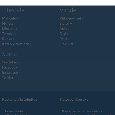
Lifestyle
Viihde
Matkailu
Viihdeuutiset
Fitness
StaraTV
Lifestyle
Autot
Terveys
Digi
Ruoka
Pelit
Koti & Asuminen
Elokuvat
Some
YouTube
Facebook
Instagram
Twitter
Kustantaja ja toimitus
Tietosuojalauseke
Tietoa meistä
Käytämme sivustolla evästeitä