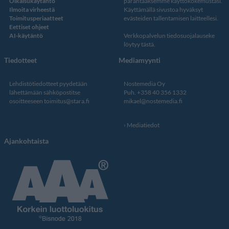
Oikaisukäytäntö
parantaaksemme käyttökokemustasi.
Ilmoita virheestä
Käyttämällä sivustoa hyväksyt
Toimitusperiaatteet
evästeiden tallentamisen laitteellesi.
Eettiset ohjeet
AI-käytäntö
Verkkopalvelun
tiedosuojalauseke
löytyy tästä
.
Tiedotteet
Mediamyynti
Lehdistötiedotteet pyydetään
Nostemedia Oy
lähettämään sähköpostitse
Puh. +358 40 356 1332
osoitteeseen
toimitus@stara.fi
mikael@nostemedia.fi
Mediatiedot
Ajankohtaista