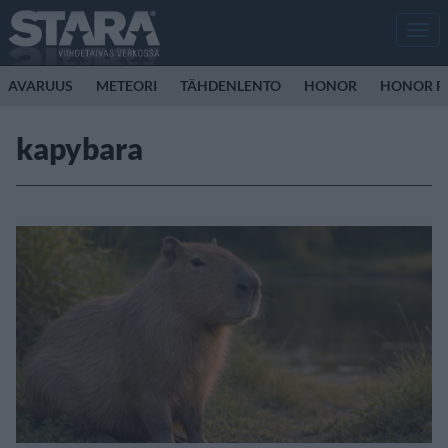
Men
AVARUUS
METEORI
TÄHDENLENTO
HONOR
HONOR R
kapybara