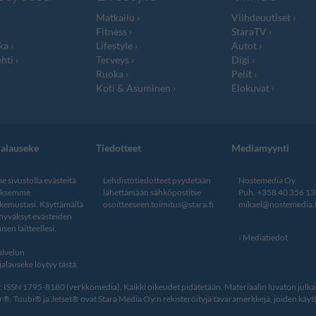
Matkailu
Viihdeuutiset
Fitness
StaraTV
ka
Lifestyle
Autot
hti
Terveys
Digi
Ruoka
Pelit
Koti & Asuminen
Elokuvat
jalauseke
Tiedotteet
Mediamyynti
 sivustolla evästeitä
Lehdistötiedotteet pyydetään
Nostemedia Oy
aksemme
lähettämään sähköpostitse
Puh. +358 40 356 1
kemustasi. Käyttämällä
osoitteeseen
toimitus@stara.fi
mikael@nostemedia.f
 hyväksyt evästeiden
isen laitteellesi.
Mediatiedot
lvelun
alauseke löytyy tästä
.
ISSN 1795-8180 (verkkomedia). Kaikki oikeudet pidätetään. Materiaalin luvaton julkais
, Tuubi® ja Jetset® ovat Stara Media Oy:n rekisteröityjä tavaramerkkejä, joiden käytt