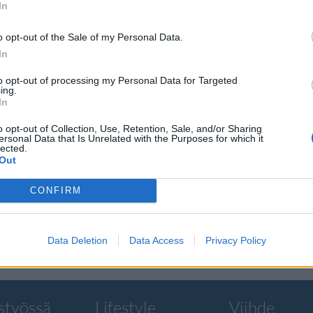
In
o opt-out of the Sale of my Personal Data.
In
to opt-out of processing my Personal Data for Targeted
uvattiin
ing.
In
o opt-out of Collection, Use, Retention, Sale, and/or Sharing
in!
ersonal Data that Is Unrelated with the Purposes for which it
lected.
Out
oi tulla yhdessä
CONFIRM
Data Deletion
Data Access
Privacy Policy
styössä
Lifestyle
Viihde