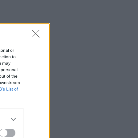
sonal or
ection to
ou may
 personal
out of the
 downstream
B’s List of