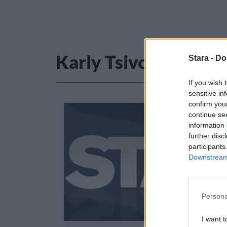
Karly Tsivoglou
Stara -
Do
If you wish 
sensitive in
confirm you
continue se
information 
further disc
participants
Downstream 
Persona
I want t