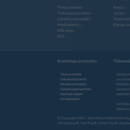
Tietoa meistä
Kesä!
Tietosuojalauseke
Jocka
Lähetä uutisvinkki
Tyyliniek
Mediatiedot
Päivän Le
RSS-ohje
RSS
Kustantaja ja toimitus
Tietosuo
Tietoa meistä
Käytämme
Oikaisukäytäntö
paranta
Ilmoita virheestä
käyttöko
Toimitusperiaatteet
sivustoa
Eettiset ohjeet
tallentam
AI-käytäntö
Verkkopa
tiedosuoj
© Copyright 2003 - 2026 Stara Media Online Oy. 
Viihdetaivas®, Miss Pop®, Mister Pop®, Popstar®