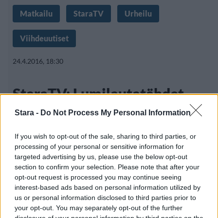
Matkailu
StaraTV
Urheilu
Viihdeuutiset
24.4.2016, 18:30
StaraTV: Lumilautatähdet
Nyman, Nisula ja Enne
Stara -
Do Not Process My Personal Information
Rukalla
If you wish to opt-out of the sale, sharing to third parties, or
processing of your personal or sensitive information for
targeted advertising by us, please use the below opt-out
section to confirm your selection. Please note that after your
Rukalla juhlittiin kuluvana viikonloppuna jo
opt-out request is processed you may continue seeing
interest-based ads based on personal information utilized by
11. kerran perinteinen Battery Spring
us or personal information disclosed to third parties prior to
your opt-out. You may separately opt-out of the further
disclosure of your personal information by third parties on the