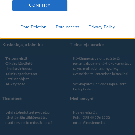
YouTube
CONFIRM
Facebook
Instagram
Twitter
Data Deletion
Data Access
Privacy Policy
Kustantaja ja toimitus
Tietosuojalauseke
Tietoa meistä
Käytämme sivustolla evästeitä
Oikaisukäytäntö
parantaaksemme käyttökokemustasi.
Ilmoita virheestä
Käyttämällä sivustoa hyväksyt
Toimitusperiaatteet
evästeiden tallentamisen laitteellesi.
Eettiset ohjeet
AI-käytäntö
Verkkopalvelun
tiedosuojalauseke
löytyy tästä
.
Tiedotteet
Mediamyynti
Lehdistötiedotteet pyydetään
Nostemedia Oy
lähettämään sähköpostitse
Puh. +358 40 356 1332
osoitteeseen
toimitus@stara.fi
mikael@nostemedia.fi