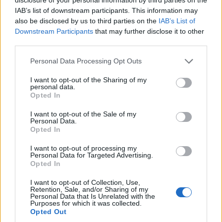
IAB’s list of downstream participants. This information may
also be disclosed by us to third parties on the
IAB’s List of
Downstream Participants
that may further disclose it to other
Info
Yhteistyössä
third parties.
Tietoa meistä
Kesä!
Personal Data Processing Opt Outs
Tietosuojalauseke
Jocka
Lähetä uutisvinkki
Tyyliniekka
I want to opt-out of the Sharing of my
Mediatiedot
Päivän Lehti
personal data.
RSS-ohje
Opted In
RSS
I want to opt-out of the Sale of my
Lifestyle
Viihde
Personal Data.
Opted In
Matkailu
Viihdeuutiset
I want to opt-out of processing my
Fitness
StaraTV
Personal Data for Targeted Advertising.
Lifestyle
Autot
Opted In
Terveys
Digi
Ruoka
Pelit
I want to opt-out of Collection, Use,
Koti & Asuminen
Elokuvat
Retention, Sale, and/or Sharing of my
Personal Data that Is Unrelated with the
Purposes for which it was collected.
Some
Opted Out