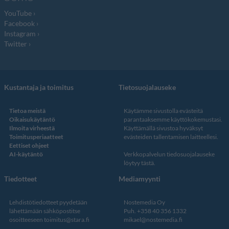
YouTube
Facebook
Instagram
Twitter
Kustantaja ja toimitus
Tietosuojalauseke
Tietoa meistä
Käytämme sivustolla evästeitä
Oikaisukäytäntö
parantaaksemme käyttökokemustasi.
Ilmoita virheestä
Käyttämällä sivustoa hyväksyt
Toimitusperiaatteet
evästeiden tallentamisen laitteellesi.
Eettiset ohjeet
AI-käytäntö
Verkkopalvelun
tiedosuojalauseke
löytyy tästä
.
Tiedotteet
Mediamyynti
Lehdistötiedotteet pyydetään
Nostemedia Oy
lähettämään sähköpostitse
Puh. +358 40 356 1332
osoitteeseen
toimitus@stara.fi
mikael@nostemedia.fi