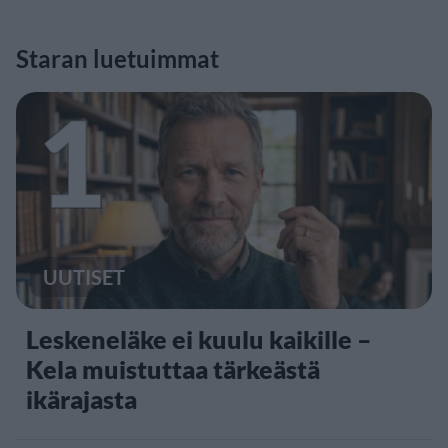
Staran luetuimmat
1
UUTISET
Leskeneläke ei kuulu kaikille –
Kela muistuttaa tärkeästä
ikärajasta