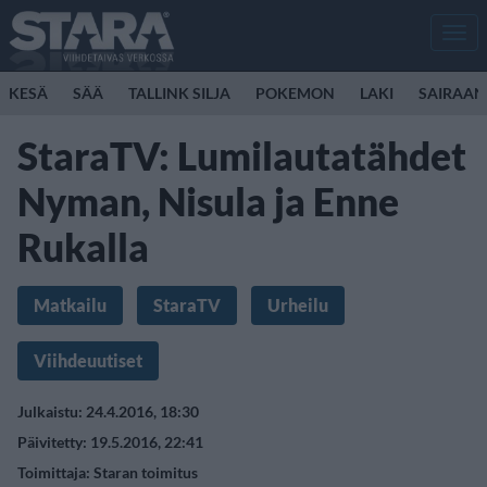
Men
KESÄ
SÄÄ
TALLINK SILJA
POKEMON
LAKI
SAIRAAN
StaraTV: Lumilautatähdet
Nyman, Nisula ja Enne
Rukalla
Matkailu
StaraTV
Urheilu
Viihdeuutiset
Julkaistu: 24.4.2016, 18:30
Päivitetty: 19.5.2016, 22:41
Toimittaja:
Staran toimitus