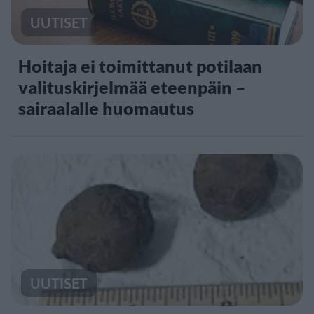
UUTISET
Hoitaja ei toimittanut potilaan
valituskirjelmää eteenpäin –
sairaalalle huomautus
UUTISET