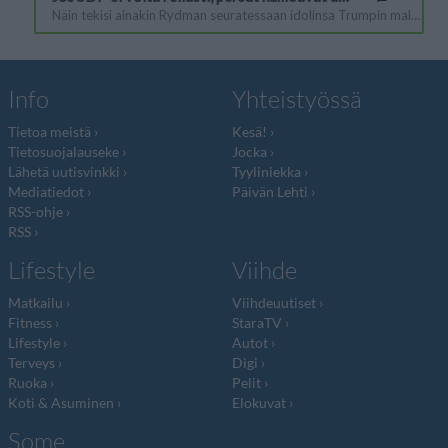
Info
Yhteistyössä
Tietoa meistä
Kesä!
Tietosuojalauseke
Jocka
Lähetä uutisvinkki
Tyyliniekka
Mediatiedot
Päivän Lehti
RSS-ohje
RSS
Lifestyle
Viihde
Matkailu
Viihdeuutiset
Fitness
StaraTV
Lifestyle
Autot
Terveys
Digi
Ruoka
Pelit
Koti & Asuminen
Elokuvat
Some