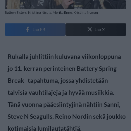
Battery Sisters, Kristiina Nisula, Merika Enne, Kristiina Nyman
Jaa FB
Jaa X
Rukalla juhlittiin kuluvana viikonloppuna
jo 11. kerran perinteinen Battery Spring
Break -tapahtuma, jossa yhdistetään
talvisia vauhtilajeja ja hyvää musiikkia.
Tänä vuonna pääesiintyjinä nähtiin Sanni,
Steve N Seagulls, Reino Nordin sekä joukko
kotimaisia lumilautatähtiä.