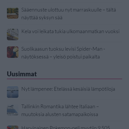
Sääennuste ulottuu nyt marraskuulle – tältä
näyttää syksyn sää
Kela voi leikata tukia ulkomaanmatkan vuoksi
Suolikaasun tuoksu levisi Spider-Man -
näytöksessä – yleisö poistui paikalta
Uusimmat
Nyt lämpenee: Etelässä kesäisiä lämpötiloja
Tallinkin Romantika lähtee Italiaan –
muutoksia alusten satamapaikoissa
Harvinainen Pokemon-peli myytiin 9 505