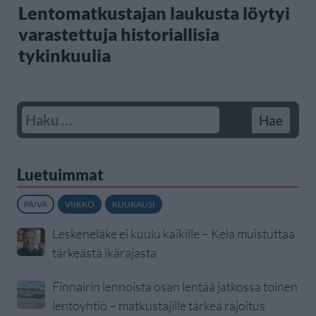
Lentomatkustajan laukusta löytyi
varastettuja historiallisia
tykinkuulia
Luetuimmat
PÄIVÄ
VIIKKO
KUUKAUSI
Leskeneläke ei kuulu kaikille – Kela muistuttaa
tärkeästä ikärajasta
Finnairin lennoista osan lentää jatkossa toinen
lentoyhtiö – matkustajille tärkeä rajoitus