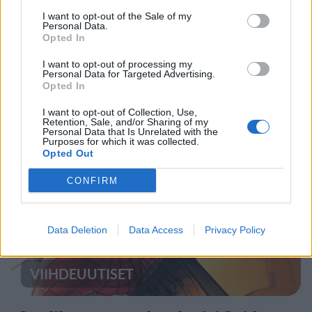
I want to opt-out of the Sale of my
Personal Data.
UUTISET
Opted In
I want to opt-out of processing my
Kela voi leikata tukia
Personal Data for Targeted Advertising.
Opted In
ulkomaanmatkan vuoksi
I want to opt-out of Collection, Use,
Retention, Sale, and/or Sharing of my
Personal Data that Is Unrelated with the
Purposes for which it was collected.
5
Opted Out
CONFIRM
Data Deletion
Data Access
Privacy Policy
VIIHDEUUTISET