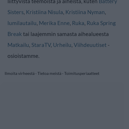
liittyvistä teemoista ja aiheista, kuten
Battery
Sisters
,
Kristiina Nisula
,
Kristiina Nyman
,
lumilautailu
,
Merika Enne
,
Ruka
,
Ruka Spring
Break
tai laajemmin samasta aihealueesta
Matkailu
,
StaraTV
,
Urheilu
,
Viihdeuutiset
-
osioistamme.
Ilmoita virheestä
·
Tietoa meistä
·
Toimitusperiaatteet