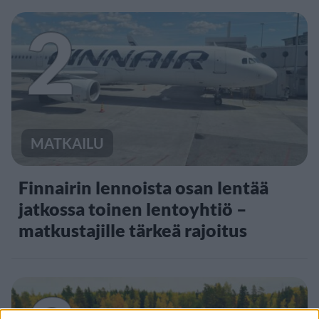
2
MATKAILU
Finnairin lennoista osan lentää
jatkossa toinen lentoyhtiö –
matkustajille tärkeä rajoitus