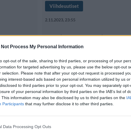
Viihdeuutiset
2.11.2023, 23:55
ti
Maluma saa lapsen
ä –
tyttöystävä paljast
 Not Process My Personal Information
sukupuolen miehen
to opt-out of the sale, sharing to third parties, or processing of your per
formation for targeted advertising by us, please use the below opt-out s
konsertissa
r selection. Please note that after your opt-out request is processed y
eing interest-based ads based on personal information utilized by us or
disclosed to third parties prior to your opt-out. You may separately opt-
ytti
losure of your personal information by third parties on the IAB’s list of
Maluma on kolumbialainen laulaja,
. This information may also be disclosed by us to third parties on the
IA
6. elokuuta,
hetkellä yksi suurimmista
Participants
that may further disclose it to other third parties.
l Data Processing Opt Outs