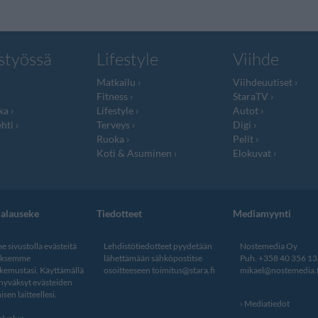
styössä
Lifestyle
Viihde
Matkailu
Viihdeuutiset
Fitness
StaraTV
ka
Lifestyle
Autot
hti
Terveys
Digi
Ruoka
Pelit
Koti & Asuminen
Elokuvat
jalauseke
Tiedotteet
Mediamyynti
 sivustolla evästeitä
Lehdistötiedotteet pyydetään
Nostemedia Oy
aksemme
lähettämään sähköpostitse
Puh. +358 40 356 1
kemustasi. Käyttämällä
osoitteeseen
toimitus@stara.fi
mikael@nostemedia.f
 hyväksyt evästeiden
isen laitteellesi.
Mediatiedot