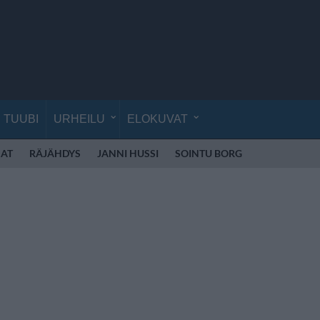
TUUBI
URHEILU
ELOKUVAT
AT
RÄJÄHDYS
JANNI HUSSI
SOINTU BORG
KYLIE MINO