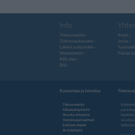
Info
Yhtei
Tietoa meistä
Kesä!
Tietosuojalauseke
Jocka
Lähetä uutisvinkki
Tyyliniek
Mediatiedot
Päivän Le
RSS-ohje
RSS
Kustantaja ja toimitus
Tietosuo
Tietoa meistä
Käytämme
Oikaisukäytäntö
paranta
Ilmoita virheestä
käyttöko
Toimitusperiaatteet
sivustoa
Eettiset ohjeet
tallentam
AI-käytäntö