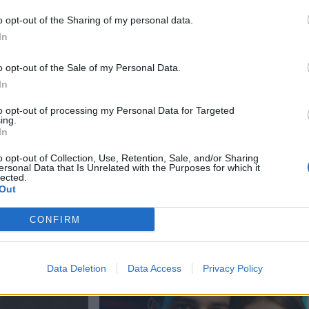
o opt-out of the Sharing of my personal data.
In
tsivat
aja
o opt-out of the Sale of my Personal Data.
In
kan vuoksi
to opt-out of processing my Personal Data for Targeted
ing.
In
 Jyväskylässä –
o opt-out of Collection, Use, Retention, Sale, and/or Sharing
ersonal Data that Is Unrelated with the Purposes for which it
– tutkaan hurja
lected.
Out
Man -näytöksessä
CONFIRM
Data Deletion
Data Access
Privacy Policy