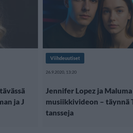
Viihdeuutiset
26.9.2020, 13:20
ättävässä
Jennifer Lopez ja Maluma 
man ja J
musiikkivideon – täynnä 
tansseja