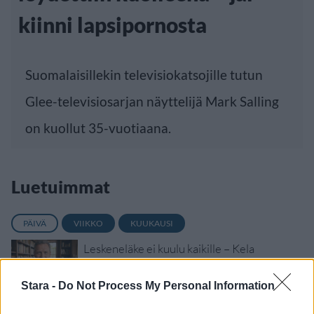
kiinni lapsipornosta
Suomalaisillekin televisiokatsojille tutun
Glee-televisiosarjan näyttelijä Mark Salling
on kuollut 35-vuotiaana.
Luetuimmat
PÄIVÄ
VIIKKO
KUUKAUSI
Leskeneläke ei kuulu kaikille – Kela
muistuttaa tärkeästä ikärajasta
Stara -
Do Not Process My Personal Information
Työnantaja ei hyväksynyt etälääkärin
sairauslomatodistuksia – neljälle ei