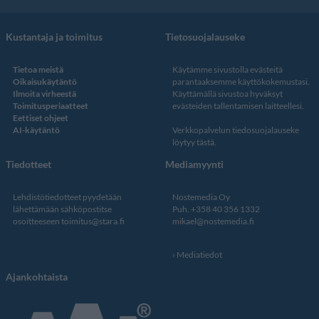
Kustantaja ja toimitus
Tietosuojalauseke
Tietoa meistä
Käytämme sivustolla evästeitä
Oikaisukäytäntö
parantaaksemme käyttökokemustasi.
Ilmoita virheestä
Käyttämällä sivustoa hyväksyt
Toimitusperiaatteet
evästeiden tallentamisen laitteellesi.
Eettiset ohjeet
AI-käytäntö
Verkkopalvelun
tiedosuojalauseke
löytyy tästä
.
Tiedotteet
Mediamyynti
Lehdistötiedotteet pyydetään
Nostemedia Oy
lähettämään sähköpostitse
Puh. +358 40 356 1332
osoitteeseen
toimitus@stara.fi
mikael@nostemedia.fi
Mediatiedot
Ajankohtaista