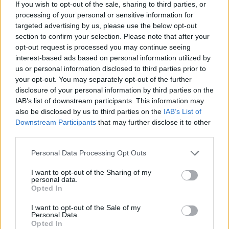
If you wish to opt-out of the sale, sharing to third parties, or
maksettu sairausajan palkkaa
processing of your personal or sensitive information for
targeted advertising by us, please use the below opt-out
Finnairin lennoista osan lentää jatkossa
section to confirm your selection. Please note that after your
toinen lentoyhtiö – matkustajille tärkeä
opt-out request is processed you may continue seeing
rajoitus
interest-based ads based on personal information utilized by
us or personal information disclosed to third parties prior to
Lapin pelastushelikopteri Aslakin toiminta
your opt-out. You may separately opt-out of the further
päättyy – rahat loppuivat
disclosure of your personal information by third parties on the
IAB’s list of downstream participants. This information may
Kela muuttaa terapiakäytäntöä
also be disclosed by us to third parties on the
IAB’s List of
Downstream Participants
that may further disclose it to other
third parties.
Personal Data Processing Opt Outs
I want to opt-out of the Sharing of my
personal data.
Opted In
I want to opt-out of the Sale of my
Personal Data.
Opted In