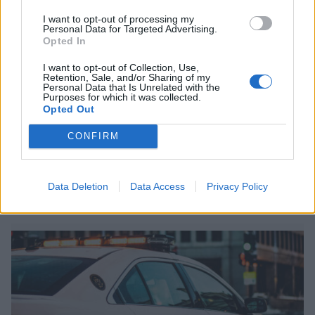
I want to opt-out of processing my
Personal Data for Targeted Advertising.
Opted In
Viihdeuutiset
I want to opt-out of Collection, Use,
Retention, Sale, and/or Sharing of my
5.10.2017, 17:30
Personal Data that Is Unrelated with the
Purposes for which it was collected.
Opted Out
Glee-tähti tuomittiin lapsipornon
CONFIRM
hallussapidosta – tietokoneella
tuhansia kuvia
Data Deletion
Data Access
Privacy Policy