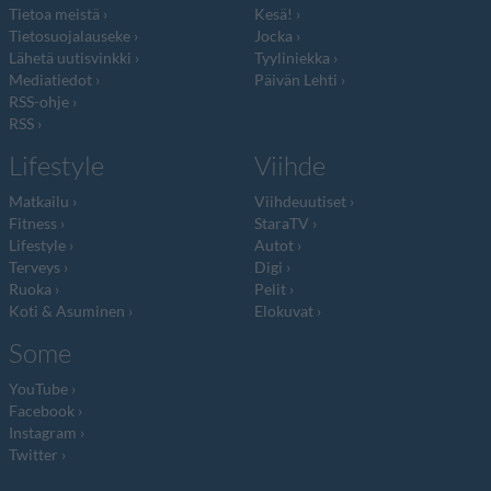
Tietoa meistä
Kesä!
Tietosuojalauseke
Jocka
Lähetä uutisvinkki
Tyyliniekka
Mediatiedot
Päivän Lehti
RSS-ohje
RSS
Lifestyle
Viihde
Matkailu
Viihdeuutiset
Fitness
StaraTV
Lifestyle
Autot
Terveys
Digi
Ruoka
Pelit
Koti & Asuminen
Elokuvat
Some
YouTube
Facebook
Instagram
Twitter