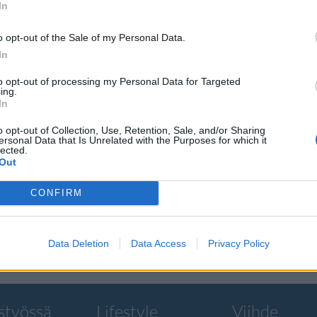
In
o opt-out of the Sale of my Personal Data.
In
to opt-out of processing my Personal Data for Targeted
liian
ing.
In
Mikä
o opt-out of Collection, Use, Retention, Sale, and/or Sharing
ersonal Data that Is Unrelated with the Purposes for which it
lected.
Out
erkkejä siitä,
CONFIRM
Data Deletion
Data Access
Privacy Policy
styössä
Lifestyle
Viihde