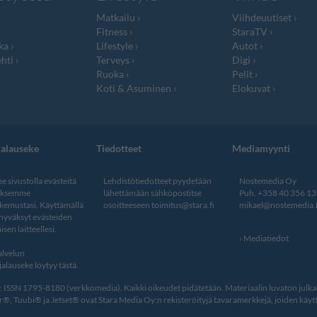
Matkailu
Viihdeuutiset
Fitness
StaraTV
ka
Lifestyle
Autot
hti
Terveys
Digi
Ruoka
Pelit
Koti & Asuminen
Elokuvat
jalauseke
Tiedotteet
Mediamyynti
 sivustolla evästeitä
Lehdistötiedotteet pyydetään
Nostemedia Oy
aksemme
lähettämään sähköpostitse
Puh. +358 40 356 1
kemustasi. Käyttämällä
osoitteeseen
toimitus@stara.fi
mikael@nostemedia.f
 hyväksyt evästeiden
isen laitteellesi.
Mediatiedot
lvelun
alauseke löytyy tästä
.
ISSN 1795-8180 (verkkomedia). Kaikki oikeudet pidätetään. Materiaalin luvaton julkais
, Tuubi® ja Jetset® ovat Stara Media Oy:n rekisteröityjä tavaramerkkejä, joiden käytt