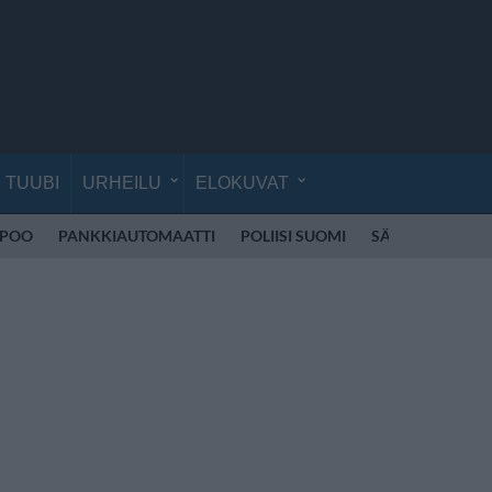
TUUBI
URHEILU
ELOKUVAT
SPOO
PANKKIAUTOMAATTI
POLIISI SUOMI
SÄHKÖPOTKUL