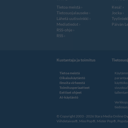
Tietoa meistä
Kesä!
Tietosuojalauseke
Jocka
Lähetä uutisvinkki
Tyyliniek
Mediatiedot
Päivän Le
RSS-ohje
RSS
Kustantaja ja toimitus
Tietosuo
Tietoa meistä
Käytämme
Oikaisukäytäntö
paranta
Ilmoita virheestä
käyttöko
Toimitusperiaatteet
sivustoa
Eettiset ohjeet
tallentam
AI-käytäntö
Verkkopa
tiedosuoj
© Copyright 2003 - 2026 Stara Media Online Oy. 
Viihdetaivas®, Miss Pop®, Mister Pop®, Popstar®