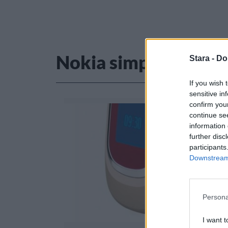
Nokia simpukka
Stara -
Do
If you wish 
sensitive in
confirm you
continue se
information 
further disc
participants
Downstream 
Persona
I want t