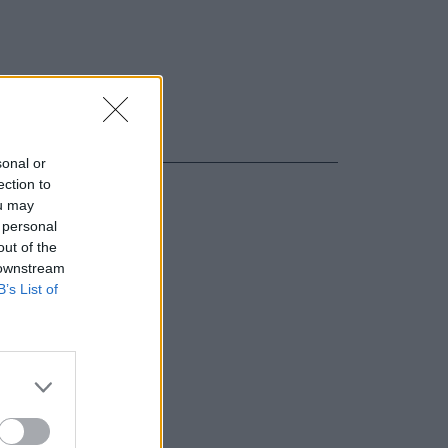
sonal or
ection to
ou may
 personal
out of the
 downstream
B’s List of