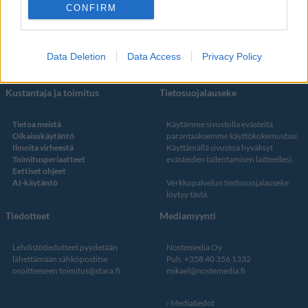
Facebook
CONFIRM
Instagram
Twitter
Data Deletion
Data Access
Privacy Policy
Kustantaja ja toimitus
Tietosuojalauseke
Tietoa meistä
Käytämme sivustolla evästeitä
Oikaisukäytäntö
parantaaksemme käyttökokemustasi.
Ilmoita virheestä
Käyttämällä sivustoa hyväksyt
Toimitusperiaatteet
evästeiden tallentamisen laitteellesi.
Eettiset ohjeet
AI-käytäntö
Verkkopalvelun
tiedosuojalauseke
löytyy tästä
.
Tiedotteet
Mediamyynti
Lehdistötiedotteet pyydetään
Nostemedia Oy
lähettämään sähköpostitse
Puh. +358 40 356 1332
osoitteeseen
toimitus@stara.fi
mikael@nostemedia.fi
Mediatiedot