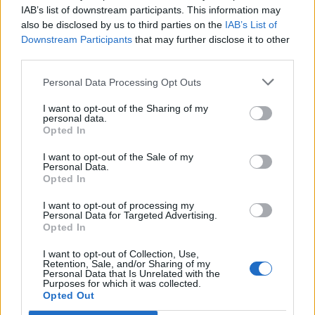
IAB’s list of downstream participants. This information may
also be disclosed by us to third parties on the
IAB’s List of
Info
Yhteistyössä
Downstream Participants
that may further disclose it to other
third parties.
Tietoa meistä
Kesä!
Tietosuojalauseke
Jocka
Personal Data Processing Opt Outs
Lähetä uutisvinkki
Tyyliniekka
I want to opt-out of the Sharing of my
Mediatiedot
Päivän Lehti
personal data.
RSS-ohje
Opted In
RSS
I want to opt-out of the Sale of my
Lifestyle
Viihde
Personal Data.
Opted In
Matkailu
Viihdeuutiset
Fitness
StaraTV
I want to opt-out of processing my
Lifestyle
Autot
Personal Data for Targeted Advertising.
Opted In
Terveys
Digi
Ruoka
Pelit
I want to opt-out of Collection, Use,
Koti & Asuminen
Elokuvat
Retention, Sale, and/or Sharing of my
Personal Data that Is Unrelated with the
Some
Purposes for which it was collected.
Opted Out
YouTube