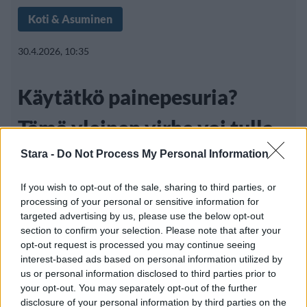
Koti & Asuminen
30.4.2026, 10:35
Käytätkö painepesuria?
Tämä yleinen virhe voi tulla
kalliiksi
Stara -
Do Not Process My Personal Information
If you wish to opt-out of the sale, sharing to third parties, or
processing of your personal or sensitive information for
Painepesurit ovat löytäneet tiensä
targeted advertising by us, please use the below opt-out
section to confirm your selection. Please note that after your
ammattilaiskäytöstä yhä useampiin koteihin.
opt-out request is processed you may continue seeing
Vettä voimakkaalla
interest-based ads based on personal information utilized by
us or personal information disclosed to third parties prior to
your opt-out. You may separately opt-out of the further
disclosure of your personal information by third parties on the