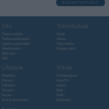
SEURAAVAT ARTIKKELIT ›
Info
Yhteistyössä
Tietoa meistä
Kesä!
Tietosuojalauseke
Jocka
Lähetä uutisvinkki
Tyyliniekka
Mediatiedot
Päivän Lehti
RSS-ohje
RSS
Lifestyle
Viihde
Matkailu
Viihdeuutiset
Fitness
StaraTV
Lifestyle
Autot
Terveys
Digi
Ruoka
Pelit
Koti & Asuminen
Elokuvat
Some