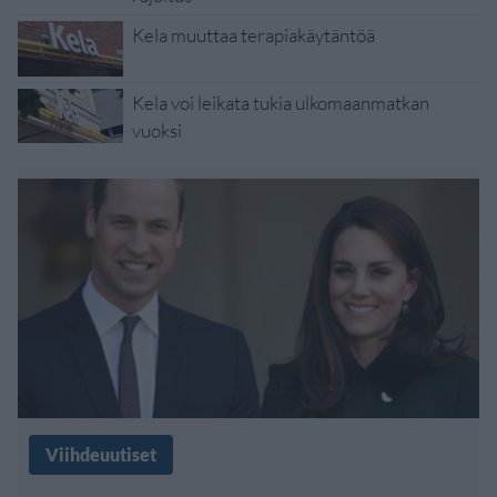
Kela muuttaa terapiakäytäntöä
Kela voi leikata tukia ulkomaanmatkan
vuoksi
Viihdeuutiset