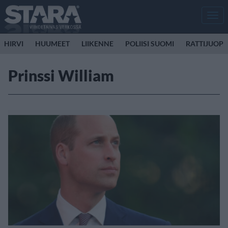
Men
HIRVI
HUUMEET
LIIKENNE
POLIISI SUOMI
RATTIJUOP
Prinssi William