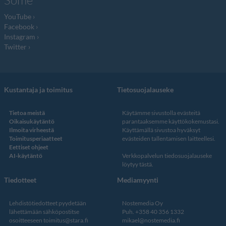
YouTube
Facebook
Instagram
Twitter
Kustantaja ja toimitus
Tietosuojalauseke
Tietoa meistä
Käytämme sivustolla evästeitä
Oikaisukäytäntö
parantaaksemme käyttökokemustasi.
Ilmoita virheestä
Käyttämällä sivustoa hyväksyt
Toimitusperiaatteet
evästeiden tallentamisen laitteellesi.
Eettiset ohjeet
AI-käytäntö
Verkkopalvelun
tiedosuojalauseke
löytyy tästä
.
Tiedotteet
Mediamyynti
Lehdistötiedotteet pyydetään
Nostemedia Oy
lähettämään sähköpostitse
Puh. +358 40 356 1332
osoitteeseen
toimitus@stara.fi
mikael@nostemedia.fi