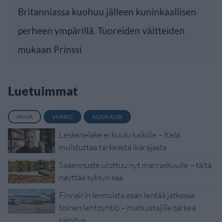
Britanniassa kuohuu jälleen kuninkaallisen
perheen ympärillä. Tuoreiden väitteiden
mukaan Prinssi
Luetuimmat
PÄIVÄ
VIIKKO
KUUKAUSI
Leskeneläke ei kuulu kaikille – Kela
muistuttaa tärkeästä ikärajasta
Sääennuste ulottuu nyt marraskuulle – tältä
näyttää syksyn sää
Finnairin lennoista osan lentää jatkossa
toinen lentoyhtiö – matkustajille tärkeä
rajoitus