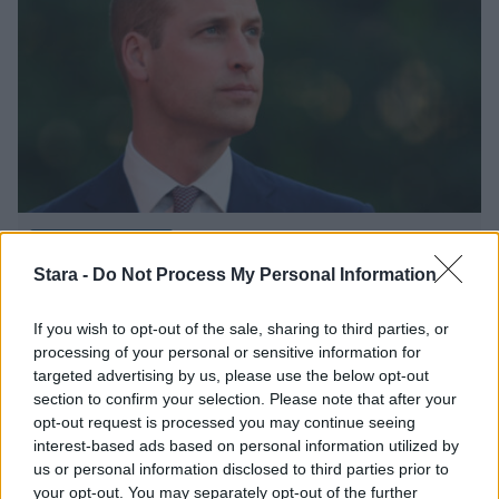
Viihdeuutiset
Stara -
Do Not Process My Personal Information
23.8.2025, 7:00
If you wish to opt-out of the sale, sharing to third parties, or
processing of your personal or sensitive information for
Kuninkaalliset asiantuntijat: Tässä
targeted advertising by us, please use the below opt-out
section to confirm your selection. Please note that after your
syy brittiprinssien välirikkoon
opt-out request is processed you may continue seeing
interest-based ads based on personal information utilized by
us or personal information disclosed to third parties prior to
your opt-out. You may separately opt-out of the further