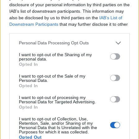
disclosure of your personal information by third parties on the
IAB’s list of downstream participants. This information may
also be disclosed by us to third parties on the
IAB’s List of
Downstream Participants
that may further disclose it to other
third parties.
Personal Data Processing Opt Outs
I want to opt-out of the Sharing of my
personal data.
Opted In
Viihdeuutiset
I want to opt-out of the Sale of my
Personal Data.
Opted In
10.5.2025, 7:30
I want to opt-out of processing my
Personal Data for Targeted Advertising.
Opted In
Prinssi Williamilta täystyrmäys
I want to opt-out of Collection, Use,
veljelleen: ”En halua olla missään
Retention, Sale, and/or Sharing of my
Personal Data that Is Unrelated with the
tekemisissä”
Purposes for which it was collected.
Opted Out