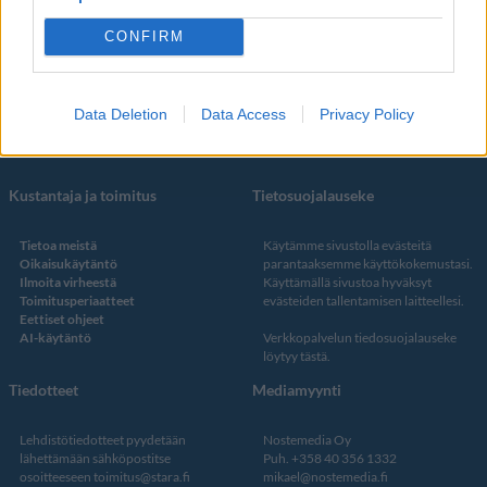
Some
YouTube
CONFIRM
Facebook
Instagram
Twitter
Data Deletion
Data Access
Privacy Policy
Kustantaja ja toimitus
Tietosuojalauseke
Tietoa meistä
Käytämme sivustolla evästeitä
Oikaisukäytäntö
parantaaksemme käyttökokemustasi.
Ilmoita virheestä
Käyttämällä sivustoa hyväksyt
Toimitusperiaatteet
evästeiden tallentamisen laitteellesi.
Eettiset ohjeet
AI-käytäntö
Verkkopalvelun
tiedosuojalauseke
löytyy tästä
.
Tiedotteet
Mediamyynti
Lehdistötiedotteet pyydetään
Nostemedia Oy
lähettämään sähköpostitse
Puh. +358 40 356 1332
osoitteeseen
toimitus@stara.fi
mikael@nostemedia.fi