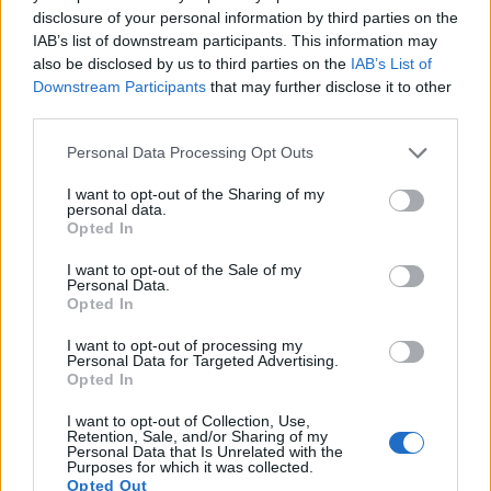
disclosure of your personal information by third parties on the
IAB’s list of downstream participants. This information may
also be disclosed by us to third parties on the
IAB’s List of
Downstream Participants
that may further disclose it to other
third parties.
Info
Yhteistyössä
Personal Data Processing Opt Outs
Tietoa meistä
Kesä!
Tietosuojalauseke
Jocka
I want to opt-out of the Sharing of my
Lähetä uutisvinkki
Tyyliniekka
personal data.
Mediatiedot
Päivän Lehti
Opted In
RSS-ohje
RSS
I want to opt-out of the Sale of my
Personal Data.
Lifestyle
Viihde
Opted In
Matkailu
Viihdeuutiset
I want to opt-out of processing my
Personal Data for Targeted Advertising.
Fitness
StaraTV
Opted In
Lifestyle
Autot
Terveys
Digi
I want to opt-out of Collection, Use,
Ruoka
Pelit
Retention, Sale, and/or Sharing of my
Koti & Asuminen
Elokuvat
Personal Data that Is Unrelated with the
Purposes for which it was collected.
Opted Out