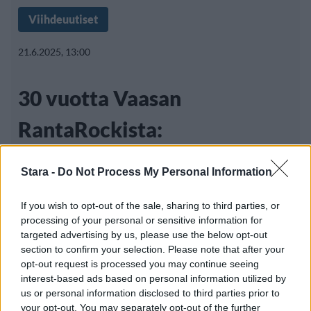
Viihdeuutiset
21.6.2025, 13:00
30 vuotta Vaasan
RantaRockista:
”Festarihistorian ikonisin
Stara -
Do Not Process My Personal Information
tapahtuma”
If you wish to opt-out of the sale, sharing to third parties, or
processing of your personal or sensitive information for
targeted advertising by us, please use the below opt-out
Tänä juhannuksena tulee kuluneeksi 30
section to confirm your selection. Please note that after your
opt-out request is processed you may continue seeing
vuotta siitä, kun RantaRock-festivaali
interest-based ads based on personal information utilized by
järjestettiin
us or personal information disclosed to third parties prior to
your opt-out. You may separately opt-out of the further