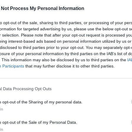
 Not Process My Personal Information
to opt-out of the sale, sharing to third parties, or processing of your per
formation for targeted advertising by us, please use the below opt-out s
r selection. Please note that after your opt-out request is processed y
eing interest-based ads based on personal information utilized by us or
Viihdeuutiset
disclosed to third parties prior to your opt-out. You may separately opt-
losure of your personal information by third parties on the IAB’s list of
. This information may also be disclosed by us to third parties on the
IA
11.12.2025, 14:00
Participants
that may further disclose it to other third parties.
rannalla –
Tältä Rosa-Maria Ryyti nä
nnelmat
Suomi -kilpailussa – arki
l Data Processing Opt Outs
julkaistiin
o opt-out of the Sharing of my personal data.
In
o opt-out of the Sale of my Personal Data.
In