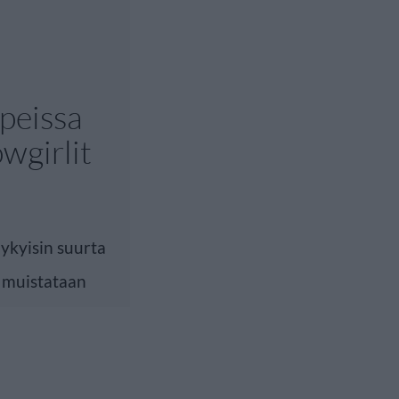
peissa
owgirlit
ykyisin suurta
 muistataan