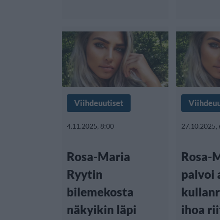
Viihdeuutiset
Viihdeuu
4.11.2025, 8:00
27.10.2025, 
Rosa-Maria
Rosa-M
Ryytin
palvoi 
bilemekosta
kullan
näkyikin läpi
ihoa ri