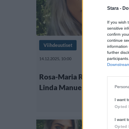
Stara -
Do
If you wish 
sensitive in
confirm you
continue se
Viihdeuutiset
information 
further disc
participants
14.12.2025, 10:00
Downstream 
Rosa-Maria Ryyti lekotteli 
Linda Manuella kiteytti tu
Persona
I want t
Opted 
I want t
Opted 