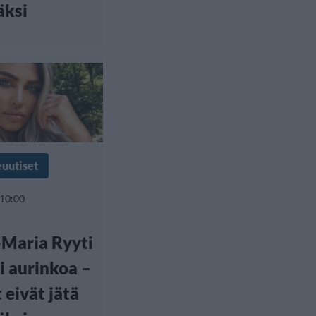
äksi
euutiset
 10:00
Maria Ryyti
i aurinkoa –
 eivät jätä