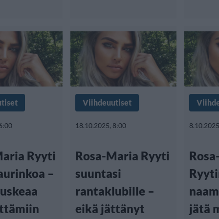
tiset
Viihdeuutiset
Viihd
6:00
18.10.2025, 8:00
8.10.2025
aria Ryyti
Rosa-Maria Ryyti
Rosa
aurinkoa –
suuntasi
Ryyti
ruskeaa
rantaklubille –
naami
ittämiin
eikä jättänyt
jätä 