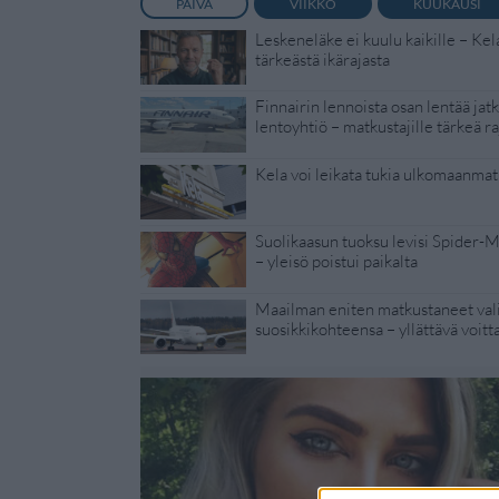
PÄIVÄ
VIIKKO
KUUKAUSI
Leskeneläke ei kuulu kaikille – Kel
tärkeästä ikärajasta
Finnairin lennoista osan lentää jat
lentoyhtiö – matkustajille tärkeä ra
Kela voi leikata tukia ulkomaanmat
Suolikaasun tuoksu levisi Spider-
– yleisö poistui paikalta
Maailman eniten matkustaneet vali
suosikkikohteensa – yllättävä voitt