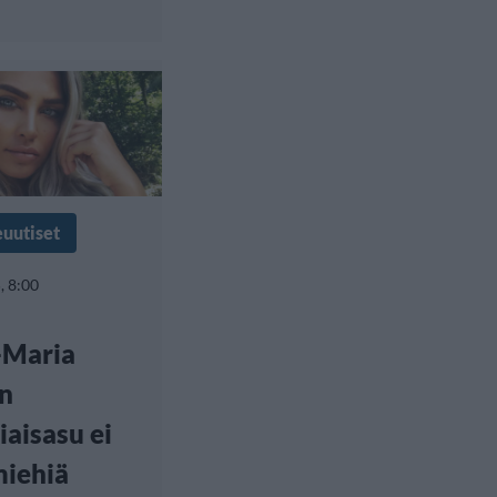
euutiset
, 8:00
-Maria
n
aisasu ei
miehiä