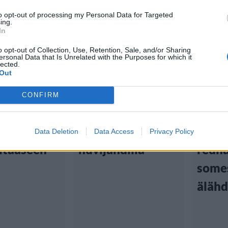
to opt-out of processing my Personal Data for Targeted
ing.
In
o opt-out of Collection, Use, Retention, Sale, and/or Sharing
tiset
Viihdeuutiset
Viihd
ersonal Data that Is Unrelated with the Purposes for which it
lected.
Out
8:00
26.11.2025, 10:00
8.11.2025
CONFIRM
aria Ryyti
Rosa-Maria Ryyti
Rosa-
ni päässä
palvoi aurinkoa
istah
Data Deletion
Data Access
Privacy Policy
ltaaseen
huvijahdilla
reuna
some
älähd