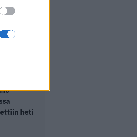
euutiset
, 6:00
Maria Ryyti
ti altaan
lle –
ssa
ettiin heti