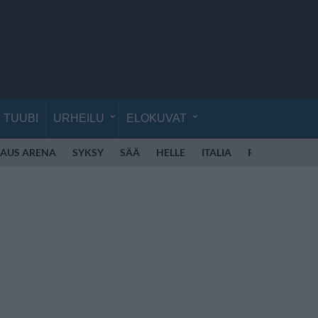
TUUBI
URHEILU
ELOKUVAT
KAUS ARENA
SYKSY
SÄÄ
HELLE
ITALIA
ROOMA
RO