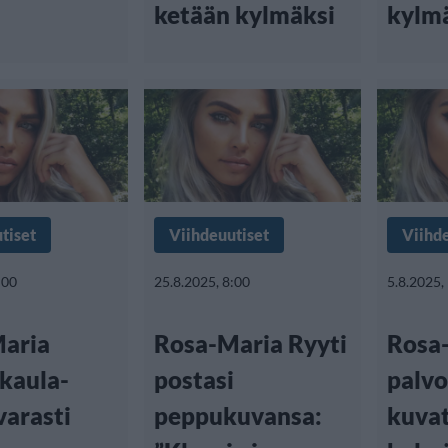
ketään kylmäksi
kylm
tiset
Viihdeuutiset
Viihd
:00
25.8.2025, 8:00
5.8.2025,
aria
Rosa-Maria Ryyti
Rosa-
 kaula-
postasi
palvo
varasti
peppukuvansa:
kuvat