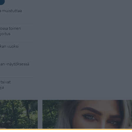
a muistuttaa
kossa toinen
joitus
kan vuoksi
Man -näytöksessä
tsivat
aja