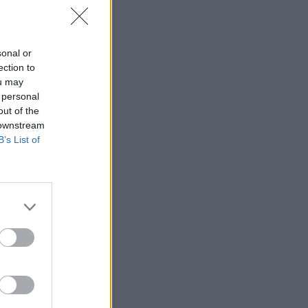
sonal or
ection to
ou may
 personal
out of the
 downstream
B’s List of
ytti Miss
stokuvat