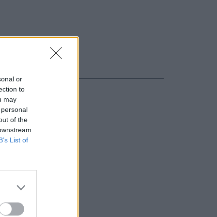
sonal or
ection to
ou may
 personal
out of the
 downstream
B’s List of