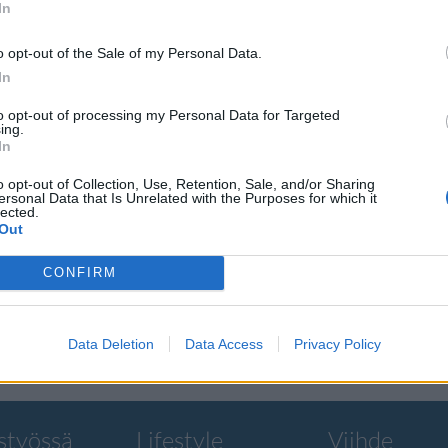
In
o opt-out of the Sale of my Personal Data.
In
to opt-out of processing my Personal Data for Targeted
ing.
In
nnan –
o opt-out of Collection, Use, Retention, Sale, and/or Sharing
ommentoi
ersonal Data that Is Unrelated with the Purposes for which it
lected.
Out
ikoisiakin
CONFIRM
Data Deletion
Data Access
Privacy Policy
styössä
Lifestyle
Viihde