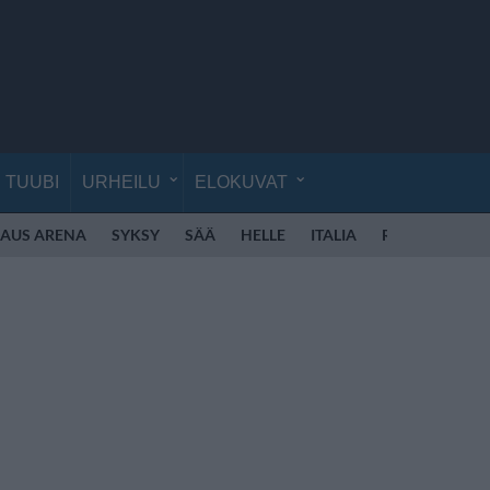
TUUBI
URHEILU
ELOKUVAT
KAUS ARENA
SYKSY
SÄÄ
HELLE
ITALIA
ROOMA
RO