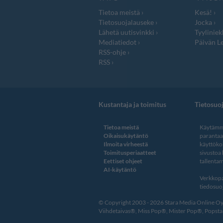
Tietoa meistä
Kesä!
Tietosuojalauseke
Jocka
Lähetä uutisvinkki
Tyyliniek
Mediatiedot
Päivän Le
RSS-ohje
RSS
Kustantaja ja toimitus
Tietosuo
Tietoa meistä
Käytämme
Oikaisukäytäntö
paranta
Ilmoita virheestä
käyttöko
Toimitusperiaatteet
sivustoa
Eettiset ohjeet
tallentam
AI-käytäntö
Verkkopa
tiedosuoj
© Copyright 2003 - 2026 Stara Media Online Oy. 
Viihdetaivas®, Miss Pop®, Mister Pop®, Popstar®