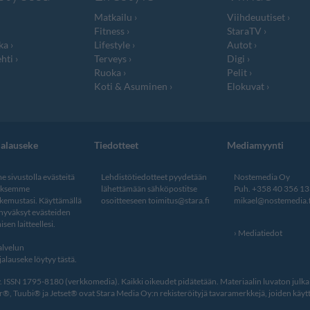
Matkailu
Viihdeuutiset
Fitness
StaraTV
ka
Lifestyle
Autot
hti
Terveys
Digi
Ruoka
Pelit
Koti & Asuminen
Elokuvat
jalauseke
Tiedotteet
Mediamyynti
 sivustolla evästeitä
Lehdistötiedotteet pyydetään
Nostemedia Oy
aksemme
lähettämään sähköpostitse
Puh. +358 40 356 1
kemustasi. Käyttämällä
osoitteeseen
toimitus@stara.fi
mikael@nostemedia.f
 hyväksyt evästeiden
isen laitteellesi.
Mediatiedot
lvelun
alauseke löytyy tästä
.
ISSN 1795-8180 (verkkomedia). Kaikki oikeudet pidätetään. Materiaalin luvaton julkais
, Tuubi® ja Jetset® ovat Stara Media Oy:n rekisteröityjä tavaramerkkejä, joiden käytt