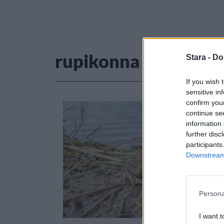
rupikonna
Stara -
Do
If you wish 
sensitive in
confirm you
continue se
information 
further disc
participants
Downstream 
Persona
I want t