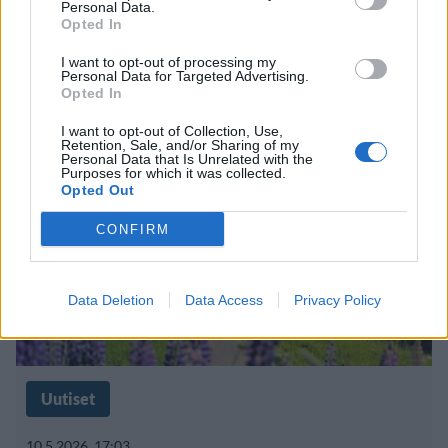
Personal Data.
Opted In
Luvassa vetistä säätä – osaan
I want to opt-out of processing my
maata ennustetaan rankkasateita
Personal Data for Targeted Advertising.
Opted In
I want to opt-out of Collection, Use,
Retention, Sale, and/or Sharing of my
Personal Data that Is Unrelated with the
Purposes for which it was collected.
Opted Out
CONFIRM
Data Deletion
Data Access
Privacy Policy
Uutiset
10.5.2026, 17:03