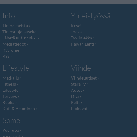
Info
Yhteistyössä
Tietoa meistä
Kesä!
Tietosuojalauseke
Jocka
Lähetä uutisvinkki
Tyyliniekka
Mediatiedot
Päivän Lehti
RSS-ohje
RSS
Lifestyle
Viihde
Matkailu
Viihdeuutiset
Fitness
StaraTV
Lifestyle
Autot
Terveys
Digi
Ruoka
Pelit
Koti & Asuminen
Elokuvat
Some
YouTube
Facebook