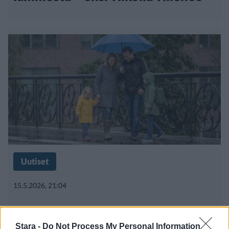
Uutiset
15.5.2026, 21:04
Sääennusteissa täyskäännös –
Stara -
Do Not Process My Personal Information