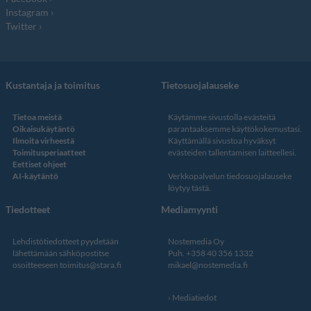
Instagram
Twitter
Kustantaja ja toimitus
Tietosuojalauseke
Tietoa meistä
Käytämme sivustolla evästeitä
Oikaisukäytäntö
parantaaksemme käyttökokemustasi.
Ilmoita virheestä
Käyttämällä sivustoa hyväksyt
Toimitusperiaatteet
evästeiden tallentamisen laitteellesi.
Eettiset ohjeet
AI-käytäntö
Verkkopalvelun
tiedosuojalauseke
löytyy tästä
.
Tiedotteet
Mediamyynti
Lehdistötiedotteet pyydetään
Nostemedia Oy
lähettämään sähköpostitse
Puh. +358 40 356 1332
osoitteeseen
toimitus@stara.fi
mikael@nostemedia.fi
Mediatiedot