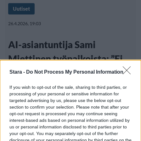
Uutiset
26.4.2026, 19:03
AI-asiantuntija Sami
Miettinen työpaikoista: ”Ei
ole ihmisoikeus olla
Stara -
Do Not Process My Personal Information
hyödyttömänä”
If you wish to opt-out of the sale, sharing to third parties, or
processing of your personal or sensitive information for
targeted advertising by us, please use the below opt-out
section to confirm your selection. Please note that after your
Tekoälyn käyttäminen on kasvanut viime
opt-out request is processed you may continue seeing
interest-based ads based on personal information utilized by
vuosina erittäin nopeasti, mutta sitä
us or personal information disclosed to third parties prior to
your opt-out. You may separately opt-out of the further
disclosure of your personal information by third parties on the