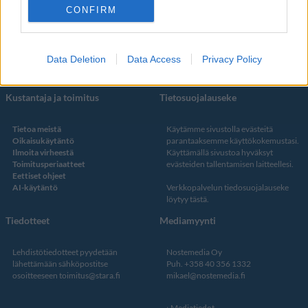
CONFIRM
Facebook
Instagram
Twitter
Data Deletion
Data Access
Privacy Policy
Kustantaja ja toimitus
Tietosuojalauseke
Tietoa meistä
Käytämme sivustolla evästeitä
Oikaisukäytäntö
parantaaksemme käyttökokemustasi.
Ilmoita virheestä
Käyttämällä sivustoa hyväksyt
Toimitusperiaatteet
evästeiden tallentamisen laitteellesi.
Eettiset ohjeet
AI-käytäntö
Verkkopalvelun
tiedosuojalauseke
löytyy tästä
.
Tiedotteet
Mediamyynti
Lehdistötiedotteet pyydetään
Nostemedia Oy
lähettämään sähköpostitse
Puh. +358 40 356 1332
osoitteeseen
toimitus@stara.fi
mikael@nostemedia.fi
Mediatiedot