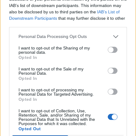
IAB’s list of downstream participants. This information may
also be disclosed by us to third parties on the
IAB’s List of
Downstream Participants
that may further disclose it to other
Info
Yhteistyössä
third parties.
Tietoa meistä
Kesä!
Personal Data Processing Opt Outs
Tietosuojalauseke
Jocka
Lähetä uutisvinkki
Tyyliniekka
I want to opt-out of the Sharing of my
Mediatiedot
Päivän Lehti
personal data.
RSS-ohje
Opted In
RSS
I want to opt-out of the Sale of my
Lifestyle
Viihde
Personal Data.
Opted In
Matkailu
Viihdeuutiset
Fitness
StaraTV
I want to opt-out of processing my
Personal Data for Targeted Advertising.
Lifestyle
Autot
Opted In
Terveys
Digi
Ruoka
Pelit
I want to opt-out of Collection, Use,
Koti & Asuminen
Elokuvat
Retention, Sale, and/or Sharing of my
Personal Data that Is Unrelated with the
Some
Purposes for which it was collected.
Opted Out
YouTube