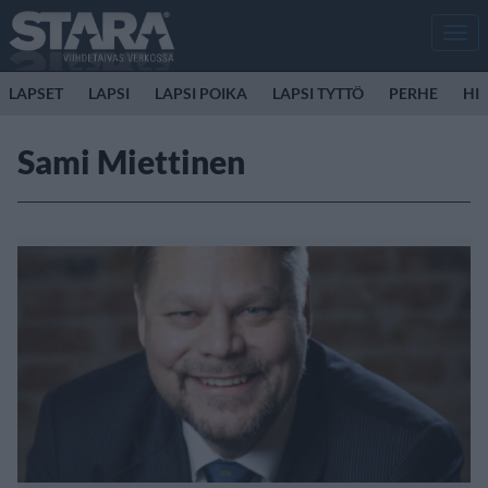
Men
LAPSET
LAPSI
LAPSI POIKA
LAPSI TYTTÖ
PERHE
HIR
Sami Miettinen