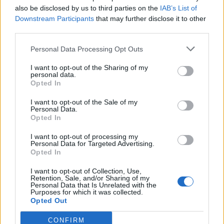
also be disclosed by us to third parties on the
IAB’s List of
Info
Yhteistyössä
Downstream Participants
that may further disclose it to other
Tietoa meistä
Kesä!
third parties.
Tietosuojalauseke
Jocka
Lähetä uutisvinkki
Tyyliniekka
Personal Data Processing Opt Outs
Mediatiedot
Päivän Lehti
I want to opt-out of the Sharing of my
RSS-ohje
personal data.
RSS
Opted In
Lifestyle
Viihde
I want to opt-out of the Sale of my
Personal Data.
Matkailu
Viihdeuutiset
Opted In
Fitness
StaraTV
Lifestyle
Autot
I want to opt-out of processing my
Personal Data for Targeted Advertising.
Terveys
Digi
Opted In
Ruoka
Pelit
Koti & Asuminen
Elokuvat
I want to opt-out of Collection, Use,
Retention, Sale, and/or Sharing of my
Some
Personal Data that Is Unrelated with the
Purposes for which it was collected.
YouTube
Opted Out
Facebook
Instagram
CONFIRM