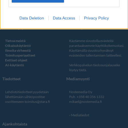
Twitter
Data Deletion
Data Access
Privacy Policy
Kustantaja ja toimitus
Tietosuojalauseke
Tietoa meistä
Käytämme sivustolla evästeitä
Oikaisukäytäntö
parantaaksemme käyttökokemustasi.
Ilmoita virheestä
Käyttämällä sivustoa hyväksyt
Toimitusperiaatteet
evästeiden tallentamisen laitteellesi.
Eettiset ohjeet
AI-käytäntö
Verkkopalvelun
tiedosuojalauseke
löytyy tästä
.
Tiedotteet
Mediamyynti
Lehdistötiedotteet pyydetään
Nostemedia Oy
lähettämään sähköpostitse
Puh. +358 40 356 1332
osoitteeseen
toimitus@stara.fi
mikael@nostemedia.fi
Mediatiedot
Ajankohtaista