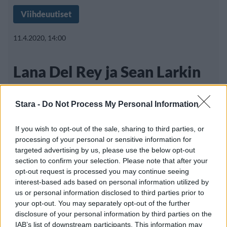
Viihdeuutiset
11.4.2020, 14:00
Lana Del Rey ja Sean Larkin
erosivat – romanssi kesti
Stara -
Do Not Process My Personal Information
vain puoli vuotta
If you wish to opt-out of the sale, sharing to third parties, or
processing of your personal or sensitive information for
targeted advertising by us, please use the below opt-out
Amerikkalainen laulaja Lana Del Rey on
section to confirm your selection. Please note that after your
eronnut hänen poliisipoikaystävänsä Sean
opt-out request is processed you may continue seeing
interest-based ads based on personal information utilized by
us or personal information disclosed to third parties prior to
your opt-out. You may separately opt-out of the further
disclosure of your personal information by third parties on the
IAB’s list of downstream participants. This information may