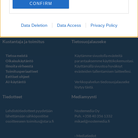
Facebook
CONFIRM
Instagram
Twitter
Data Deletion
Data Access
Privacy Policy
Kustantaja ja toimitus
Tietosuojalauseke
Tietoa meistä
Käytämme sivustolla evästeitä
Oikaisukäytäntö
parantaaksemme käyttökokemustasi.
Ilmoita virheestä
Käyttämällä sivustoa hyväksyt
Toimitusperiaatteet
evästeiden tallentamisen laitteellesi.
Eettiset ohjeet
AI-käytäntö
Verkkopalvelun
tiedosuojalauseke
löytyy tästä
.
Tiedotteet
Mediamyynti
Lehdistötiedotteet pyydetään
Nostemedia Oy
lähettämään sähköpostitse
Puh. +358 40 356 1332
osoitteeseen
toimitus@stara.fi
mikael@nostemedia.fi
Mediatiedot