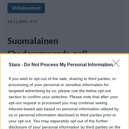
Viihdeuutiset
10.11.2005, 9:15
Suomalainen
Shadowgrounds-peli
kauppoihin
Stara -
Do Not Process My Personal Information
If you wish to opt-out of the sale, sharing to third parties, or
processing of your personal or sensitive information for
Suomalainen peliyritys Frozenbyte julkaisee
targeted advertising by us, please use the below opt-out
section to confirm your selection. Please note that after your
11. marraskuuta
Shadowgrounds
-
opt-out request is processed you may continue seeing
toimintapelin PC-ympäristöön. Kyseessä
interest-based ads based on personal information utilized by
us or personal information disclosed to third parties prior to
your opt-out. You may separately opt-out of the further
disclosure of your personal information by third parties on the