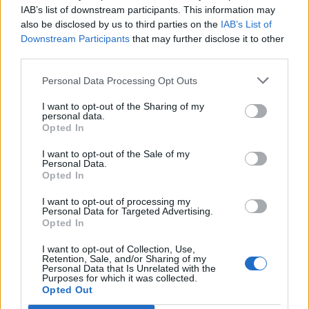
IAB’s list of downstream participants. This information may
also be disclosed by us to third parties on the
IAB’s List of
Info
Yhteistyössä
Downstream Participants
that may further disclose it to other
third parties.
Tietoa meistä
Kesä!
Tietosuojalauseke
Jocka
Personal Data Processing Opt Outs
Lähetä uutisvinkki
Tyyliniekka
I want to opt-out of the Sharing of my
Mediatiedot
Päivän Lehti
personal data.
RSS-ohje
Opted In
RSS
I want to opt-out of the Sale of my
Lifestyle
Viihde
Personal Data.
Opted In
Matkailu
Viihdeuutiset
Fitness
StaraTV
I want to opt-out of processing my
Lifestyle
Autot
Personal Data for Targeted Advertising.
Opted In
Terveys
Digi
Ruoka
Pelit
I want to opt-out of Collection, Use,
Koti & Asuminen
Elokuvat
Retention, Sale, and/or Sharing of my
Personal Data that Is Unrelated with the
Some
Purposes for which it was collected.
Opted Out
YouTube