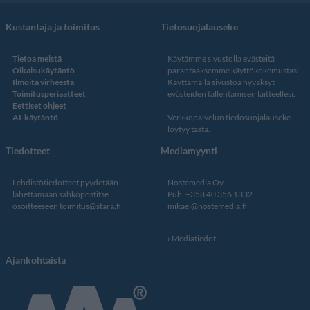
Kustantaja ja toimitus
Tietosuojalauseke
Tietoa meistä
Käytämme sivustolla evästeitä
Oikaisukäytäntö
parantaaksemme käyttökokemustasi.
Ilmoita virheestä
Käyttämällä sivustoa hyväksyt
Toimitusperiaatteet
evästeiden tallentamisen laitteellesi.
Eettiset ohjeet
AI-käytäntö
Verkkopalvelun
tiedosuojalauseke
löytyy tästä
.
Tiedotteet
Mediamyynti
Lehdistötiedotteet pyydetään
Nostemedia Oy
lähettämään sähköpostitse
Puh. +358 40 356 1332
osoitteeseen
toimitus@stara.fi
mikael@nostemedia.fi
Mediatiedot
Ajankohtaista