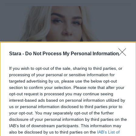
Stara -
Do Not Process My Personal Information
If you wish to opt-out of the sale, sharing to third parties, or
processing of your personal or sensitive information for
targeted advertising by us, please use the below opt-out
Viihdeuutiset
section to confirm your selection. Please note that after your
opt-out request is processed you may continue seeing
11.6.2025, 8:00
interest-based ads based on personal information utilized by
us or personal information disclosed to third parties prior to
Sini Sabotage biksuissa paljussa –
your opt-out. You may separately opt-out of the further
disclosure of your personal information by third parties on the
kuuma somekuva julkaistiin
IAB’s list of downstream participants. This information may
also be disclosed by us to third parties on the
IAB’s List of