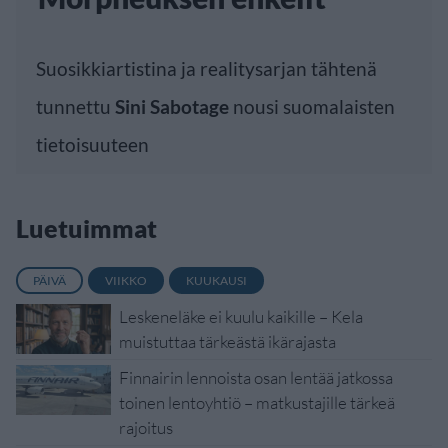
Suosikkiartistina ja realitysarjan tähtenä
tunnettu
Sini Sabotage
nousi suomalaisten
tietoisuuteen
Luetuimmat
PÄIVÄ
VIIKKO
KUUKAUSI
Leskeneläke ei kuulu kaikille – Kela
muistuttaa tärkeästä ikärajasta
Finnairin lennoista osan lentää jatkossa
toinen lentoyhtiö – matkustajille tärkeä
rajoitus