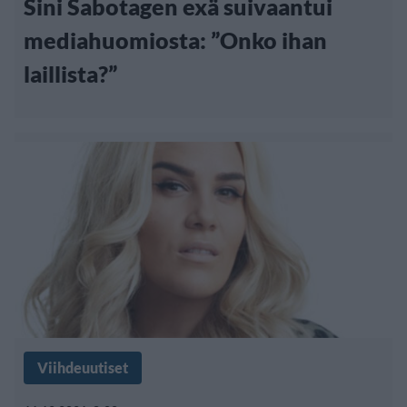
Sini Sabotagen exä suivaantui
mediahuomiosta: ”Onko ihan
laillista?”
Viihdeuutiset