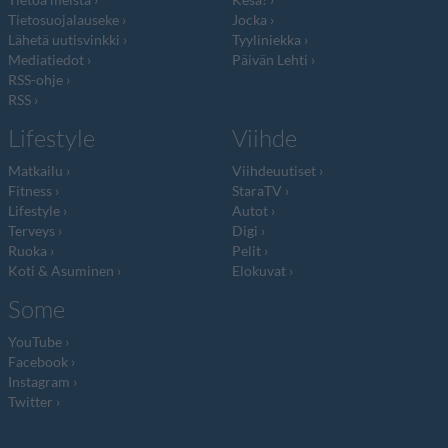
Tietosuojalauseke
Jocka
Lähetä uutisvinkki
Tyyliniekka
Mediatiedot
Päivän Lehti
RSS-ohje
RSS
Lifestyle
Viihde
Matkailu
Viihdeuutiset
Fitness
StaraTV
Lifestyle
Autot
Terveys
Digi
Ruoka
Pelit
Koti & Asuminen
Elokuvat
Some
YouTube
Facebook
Instagram
Twitter