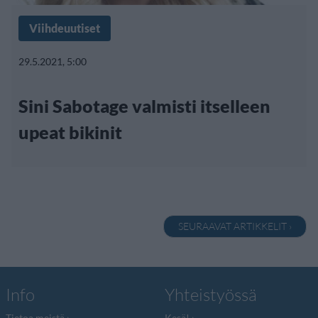
Viihdeuutiset
29.5.2021, 5:00
Sini Sabotage valmisti itselleen
upeat bikinit
SEURAAVAT ARTIKKELIT ›
Info
Yhteistyössä
Tietoa meistä
Kesä!