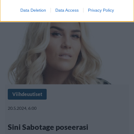
Data Deletion
Data Access
Privacy Policy
Viihdeuutiset
20.5.2024, 6:00
Sini Sabotage poseerasi