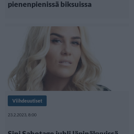
pienenpienissä biksuissa
Viihdeuutiset
23.2.2023, 8:00
Sini Sabotage juhli läpinäkyvissä