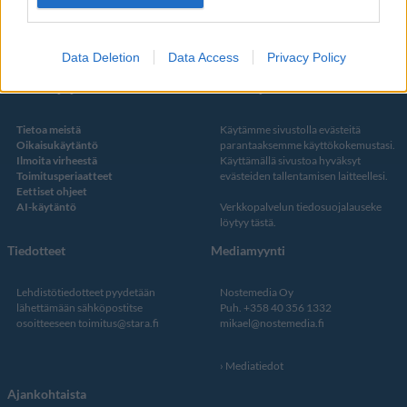
Twitter
Data Deletion
Data Access
Privacy Policy
Kustantaja ja toimitus
Tietosuojalauseke
Tietoa meistä
Käytämme sivustolla evästeitä
Oikaisukäytäntö
parantaaksemme käyttökokemustasi.
Ilmoita virheestä
Käyttämällä sivustoa hyväksyt
Toimitusperiaatteet
evästeiden tallentamisen laitteellesi.
Eettiset ohjeet
AI-käytäntö
Verkkopalvelun
tiedosuojalauseke
löytyy tästä
.
Tiedotteet
Mediamyynti
Lehdistötiedotteet pyydetään
Nostemedia Oy
lähettämään sähköpostitse
Puh. +358 40 356 1332
osoitteeseen
toimitus@stara.fi
mikael@nostemedia.fi
Mediatiedot
Ajankohtaista