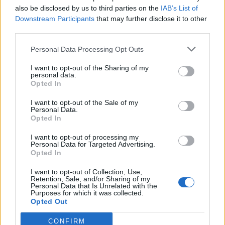
also be disclosed by us to third parties on the
IAB’s List of
Info
Yhteistyössä
Downstream Participants
that may further disclose it to other
Tietoa meistä
Kesä!
third parties.
Tietosuojalauseke
Jocka
Lähetä uutisvinkki
Tyyliniekka
Personal Data Processing Opt Outs
Mediatiedot
Päivän Lehti
I want to opt-out of the Sharing of my
RSS-ohje
personal data.
RSS
Opted In
Lifestyle
Viihde
I want to opt-out of the Sale of my
Personal Data.
Matkailu
Viihdeuutiset
Opted In
Fitness
StaraTV
Lifestyle
Autot
I want to opt-out of processing my
Personal Data for Targeted Advertising.
Terveys
Digi
Opted In
Ruoka
Pelit
Koti & Asuminen
Elokuvat
I want to opt-out of Collection, Use,
Retention, Sale, and/or Sharing of my
Some
Personal Data that Is Unrelated with the
Purposes for which it was collected.
YouTube
Opted Out
Facebook
Instagram
CONFIRM