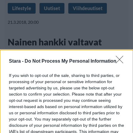
Lifestyle
Uutiset
Viihdeuutiset
21.3.2018, 20:00
Nainen hankki valtavat
peppuimplantit – pelkää nyt
Stara -
Do Not Process My Personal Information
niiden räjähtävän
If you wish to opt-out of the sale, sharing to third parties, or
processing of your personal or sensitive information for
targeted advertising by us, please use the below opt-out
Star Marie Delgiudice on tullut riippuvaiseksi
section to confirm your selection. Please note that after your
kauneusleikkauksista. Hänelle on tehty
opt-out request is processed you may continue seeing
interest-based ads based on personal information utilized by
us or personal information disclosed to third parties prior to
your opt-out. You may separately opt-out of the further
disclosure of your personal information by third parties on the
IAB’s list of downstream participants. This information may