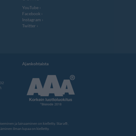
YouTube
Facebook
Instagram
Twitter
Ajankohtaista
332
i
eminen ja lainaaminen on kielletty. Stara®,
äminen ilman lupaa on kielletty.