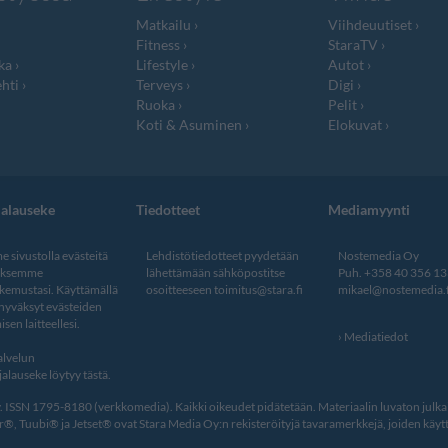
Matkailu
Viihdeuutiset
Fitness
StaraTV
ka
Lifestyle
Autot
hti
Terveys
Digi
Ruoka
Pelit
Koti & Asuminen
Elokuvat
jalauseke
Tiedotteet
Mediamyynti
 sivustolla evästeitä
Lehdistötiedotteet pyydetään
Nostemedia Oy
aksemme
lähettämään sähköpostitse
Puh. +358 40 356 1
kemustasi. Käyttämällä
osoitteeseen
toimitus@stara.fi
mikael@nostemedia.f
 hyväksyt evästeiden
isen laitteellesi.
Mediatiedot
lvelun
alauseke löytyy tästä
.
ISSN 1795-8180 (verkkomedia). Kaikki oikeudet pidätetään. Materiaalin luvaton julkais
, Tuubi® ja Jetset® ovat Stara Media Oy:n rekisteröityjä tavaramerkkejä, joiden käytt