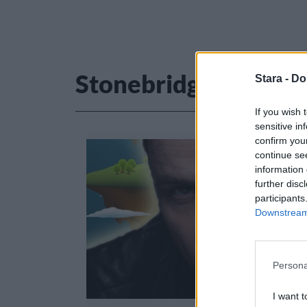
Stonebridge
Stara -
Do
If you wish 
sensitive in
confirm you
continue se
information 
further disc
participants
Downstream 
Persona
I want t