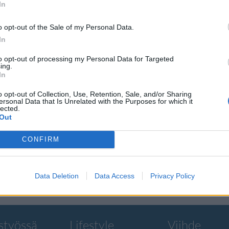
In
o opt-out of the Sale of my Personal Data.
In
to opt-out of processing my Personal Data for Targeted
bridge
ing.
In
o opt-out of Collection, Use, Retention, Sale, and/or Sharing
a
ersonal Data that Is Unrelated with the Purposes for which it
lected.
Out
J-supertähtiin
CONFIRM
nna Suomeen.
Data Deletion
Data Access
Privacy Policy
styössä
Lifestyle
Viihde