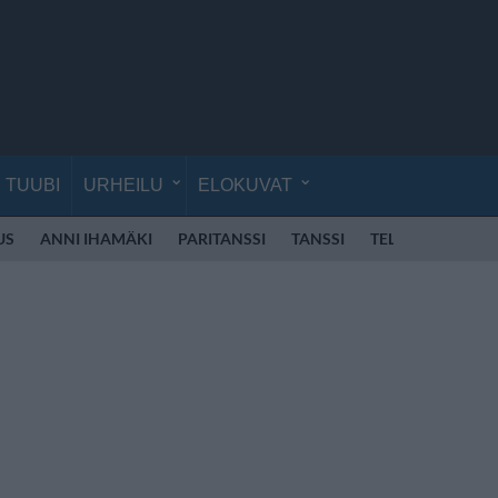
TUUBI
URHEILU
ELOKUVAT
US
ANNI IHAMÄKI
PARITANSSI
TANSSI
TELEVISIO
VE