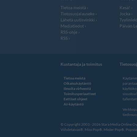
Tietoa meistä
Kesä!
Tietosuojalauseke
Jocka
Lähetä uutisvinkki
Tyyliniek
Mediatiedot
Päivän Le
RSS-ohje
RSS
Kustantaja ja toimitus
Tietosuo
Tietoa meistä
Käytämme
Oikaisukäytäntö
paranta
Ilmoita virheestä
käyttöko
Toimitusperiaatteet
sivustoa
Eettiset ohjeet
tallentam
AI-käytäntö
Verkkopa
tiedosuoj
© Copyright 2003 - 2026 Stara Media Online Oy. 
Viihdetaivas®, Miss Pop®, Mister Pop®, Popstar®