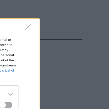
sonal or
ection to
ou may
 personal
out of the
 downstream
B’s List of