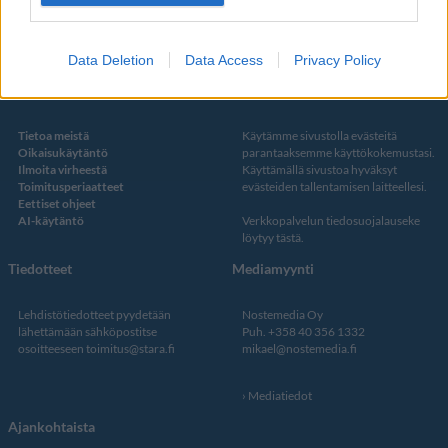
Twitter
Data Deletion
Data Access
Privacy Policy
Kustantaja ja toimitus
Tietosuojalauseke
Tietoa meistä
Käytämme sivustolla evästeitä
Oikaisukäytäntö
parantaaksemme käyttökokemustasi.
Ilmoita virheestä
Käyttämällä sivustoa hyväksyt
Toimitusperiaatteet
evästeiden tallentamisen laitteellesi.
Eettiset ohjeet
AI-käytäntö
Verkkopalvelun
tiedosuojalauseke
löytyy tästä
.
Tiedotteet
Mediamyynti
Lehdistötiedotteet pyydetään
Nostemedia Oy
lähettämään sähköpostitse
Puh. +358 40 356 1332
osoitteeseen
toimitus@stara.fi
mikael@nostemedia.fi
Mediatiedot
Ajankohtaista