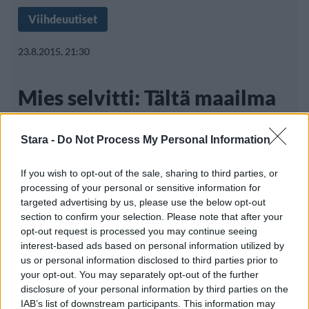
Viihdeuutiset
23.8.2015, 21:30
Mies selvitti: Tältä maailma
näyttäisi superpallon silmin
Stara -
Do Not Process My Personal Information
If you wish to opt-out of the sale, sharing to third parties, or
Monet muistavat varmasti lapsuudestaan
processing of your personal or sensitive information for
superpallot, jotka tarjosivat tuntikausiksi
targeted advertising by us, please use the below opt-out
section to confirm your selection. Please note that after your
hupia halvalla
opt-out request is processed you may continue seeing
interest-based ads based on personal information utilized by
us or personal information disclosed to third parties prior to
your opt-out. You may separately opt-out of the further
disclosure of your personal information by third parties on the
IAB’s list of downstream participants. This information may