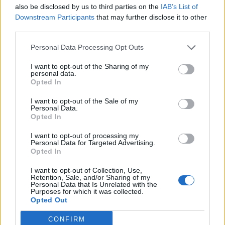
Info
Yhteistyössä
also be disclosed by us to third parties on the
IAB’s List of
Downstream Participants
that may further disclose it to other
Tietoa meistä
Kesä!
third parties.
Tietosuojalauseke
Jocka
Lähetä uutisvinkki
Tyyliniekka
Personal Data Processing Opt Outs
Mediatiedot
Päivän Lehti
RSS-ohje
I want to opt-out of the Sharing of my
personal data.
RSS
Opted In
Lifestyle
Viihde
I want to opt-out of the Sale of my
Personal Data.
Matkailu
Viihdeuutiset
Opted In
Fitness
StaraTV
Lifestyle
Autot
I want to opt-out of processing my
Terveys
Digi
Personal Data for Targeted Advertising.
Opted In
Ruoka
Pelit
Koti & Asuminen
Elokuvat
I want to opt-out of Collection, Use,
Retention, Sale, and/or Sharing of my
Some
Personal Data that Is Unrelated with the
Purposes for which it was collected.
YouTube
Opted Out
Facebook
Instagram
CONFIRM