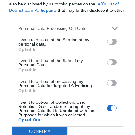
Info
Yhteistyössä
also be disclosed by us to third parties on the
IAB’s List of
Downstream Participants
that may further disclose it to other
Tietoa meistä
Kesä!
third parties.
Tietosuojalauseke
Jocka
Lähetä uutisvinkki
Tyyliniekka
Personal Data Processing Opt Outs
Mediatiedot
Päivän Lehti
RSS-ohje
I want to opt-out of the Sharing of my
personal data.
RSS
Opted In
Lifestyle
Viihde
I want to opt-out of the Sale of my
Personal Data.
Matkailu
Viihdeuutiset
Opted In
Fitness
StaraTV
Lifestyle
Autot
I want to opt-out of processing my
Terveys
Digi
Personal Data for Targeted Advertising.
Opted In
Ruoka
Pelit
Koti & Asuminen
Elokuvat
I want to opt-out of Collection, Use,
Retention, Sale, and/or Sharing of my
Some
Personal Data that Is Unrelated with the
Purposes for which it was collected.
YouTube
Opted Out
Facebook
Instagram
CONFIRM