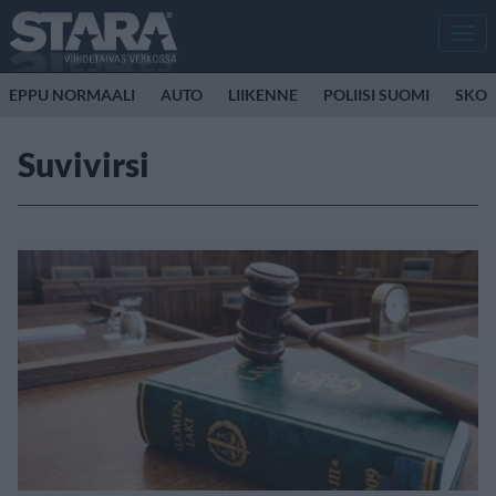
Men
EPPU NORMAALI
AUTO
LIIKENNE
POLIISI SUOMI
SKOO
Suvivirsi