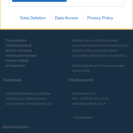
Twitter
Data Deletion
Data Access
Privacy Policy
Kustantaja ja toimitus
Tietosuojalauseke
Tietoa meistä
Käytämme sivustolla evästeitä
Oikaisukäytäntö
parantaaksemme käyttökokemustasi.
Ilmoita virheestä
Käyttämällä sivustoa hyväksyt
Toimitusperiaatteet
evästeiden tallentamisen laitteellesi.
Eettiset ohjeet
AI-käytäntö
Verkkopalvelun
tiedosuojalauseke
löytyy tästä
.
Tiedotteet
Mediamyynti
Lehdistötiedotteet pyydetään
Nostemedia Oy
lähettämään sähköpostitse
Puh. +358 40 356 1332
osoitteeseen
toimitus@stara.fi
mikael@nostemedia.fi
Mediatiedot
Ajankohtaista