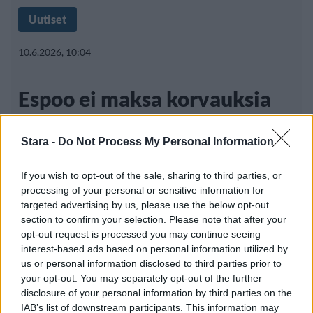
Uutiset
10.6.2026, 10:04
Espoo ei maksa korvauksia
Suvivirrestä
Stara -
Do Not Process My Personal Information
If you wish to opt-out of the sale, sharing to third parties, or
Suomessa nousi taannoin kohu tapauksesta,
processing of your personal or sensitive information for
jossa yhdenvertaisuus- ja tasa-
targeted advertising by us, please use the below opt-out
section to confirm your selection. Please note that after your
arvolautakunta suositteli
opt-out request is processed you may continue seeing
interest-based ads based on personal information utilized by
us or personal information disclosed to third parties prior to
your opt-out. You may separately opt-out of the further
disclosure of your personal information by third parties on the
IAB’s list of downstream participants. This information may