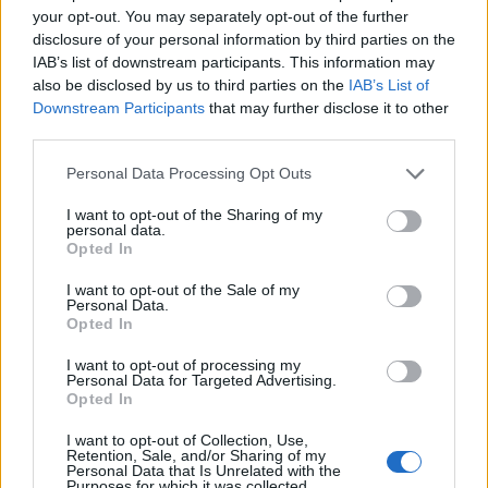
your opt-out. You may separately opt-out of the further
disclosure of your personal information by third parties on the
StaraTV Viihde
IAB’s list of downstream participants. This information may
also be disclosed by us to third parties on the
IAB’s List of
1.9.2010, 8:25
Downstream Participants
that may further disclose it to other
third parties.
Tarja Turunen videohaastattelu,
Personal Data Processing Opt Outs
osa 2
I want to opt-out of the Sharing of my
personal data.
Opted In
Menestyksekästä soolouraa Nightwish-
I want to opt-out of the Sale of my
Personal Data.
Opted In
yhtyeen pestinsä jälkeen tehnyt laulaja Tarja
I want to opt-out of processing my
Turunen julkaisee
Personal Data for Targeted Advertising.
Opted In
I want to opt-out of Collection, Use,
Retention, Sale, and/or Sharing of my
Personal Data that Is Unrelated with the
Purposes for which it was collected.