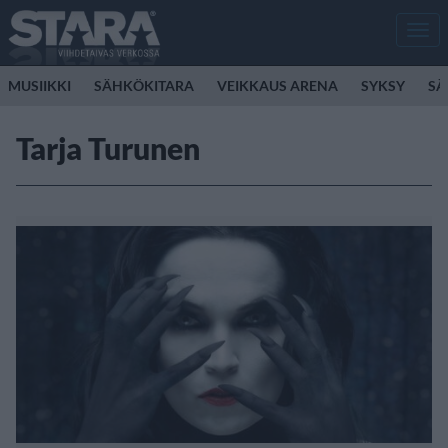
Men
MUSIIKKI
SÄHKÖKITARA
VEIKKAUS ARENA
SYKSY
SÄ
Tarja Turunen