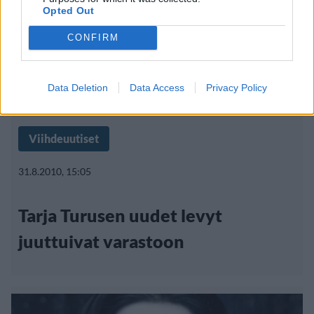
Opted Out
CONFIRM
Data Deletion
Data Access
Privacy Policy
Viihdeuutiset
31.8.2010, 15:05
Tarja Turusen uudet levyt
juuttuivat varastoon