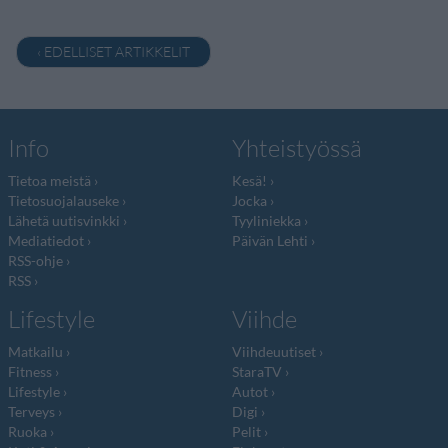
‹ EDELLISET ARTIKKELIT
Info
Yhteistyössä
Tietoa meistä
Kesä!
Tietosuojalauseke
Jocka
Lähetä uutisvinkki
Tyyliniekka
Mediatiedot
Päivän Lehti
RSS-ohje
RSS
Lifestyle
Viihde
Matkailu
Viihdeuutiset
Fitness
StaraTV
Lifestyle
Autot
Terveys
Digi
Ruoka
Pelit