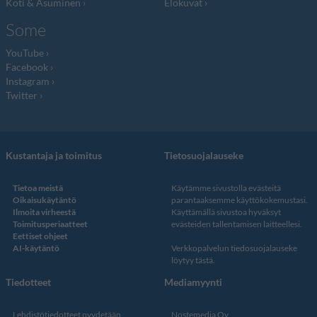
Koti & Asuminen
Elokuvat
Some
YouTube
Facebook
Instagram
Twitter
Kustantaja ja toimitus
Tietosuojalauseke
Tietoa meistä
Käytämme sivustolla evästeitä
Oikaisukäytäntö
parantaaksemme käyttökokemustasi.
Ilmoita virheestä
Käyttämällä sivustoa hyväksyt
Toimitusperiaatteet
evästeiden tallentamisen laitteellesi.
Eettiset ohjeet
AI-käytäntö
Verkkopalvelun
tiedosuojalauseke
löytyy tästä
.
Tiedotteet
Mediamyynti
Lehdistötiedotteet pyydetään
Nostemedia Oy