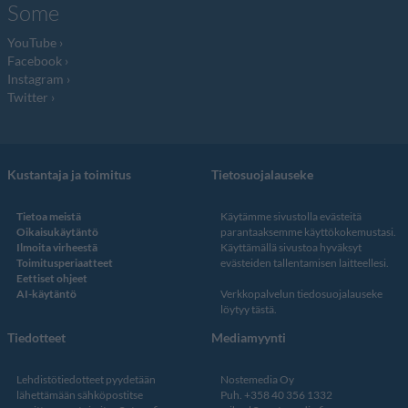
Some
YouTube
Facebook
Instagram
Twitter
Kustantaja ja toimitus
Tietosuojalauseke
Tietoa meistä
Käytämme sivustolla evästeitä
Oikaisukäytäntö
parantaaksemme käyttökokemustasi.
Ilmoita virheestä
Käyttämällä sivustoa hyväksyt
Toimitusperiaatteet
evästeiden tallentamisen laitteellesi.
Eettiset ohjeet
AI-käytäntö
Verkkopalvelun
tiedosuojalauseke
löytyy tästä
.
Tiedotteet
Mediamyynti
Lehdistötiedotteet pyydetään
Nostemedia Oy
lähettämään sähköpostitse
Puh. +358 40 356 1332