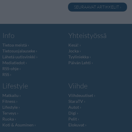
SEURAAVAT ARTIKKELIT ›
Info
Yhteistyössä
Tietoa meistä
Kesä!
Tietosuojalauseke
Jocka
Lähetä uutisvinkki
Tyyliniekka
Mediatiedot
Päivän Lehti
RSS-ohje
RSS
Lifestyle
Viihde
Matkailu
Viihdeuutiset
Fitness
StaraTV
Lifestyle
Autot
Terveys
Digi
Ruoka
Pelit
Koti & Asuminen
Elokuvat