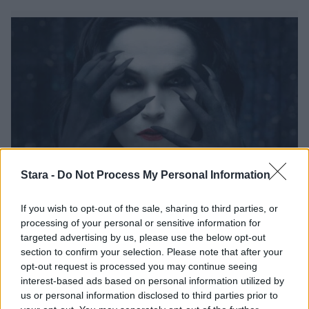
Stara -
Do Not Process My Personal Information
Viihdeuutiset
If you wish to opt-out of the sale, sharing to third parties, or
10.7.2023, 22:00
processing of your personal or sensitive information for
targeted advertising by us, please use the below opt-out
section to confirm your selection. Please note that after your
Tarja Turunen ja Marko Hietala
opt-out request is processed you may continue seeing
interest-based ads based on personal information utilized by
tulkitsivat suosikkikappaleen
us or personal information disclosed to third parties prior to