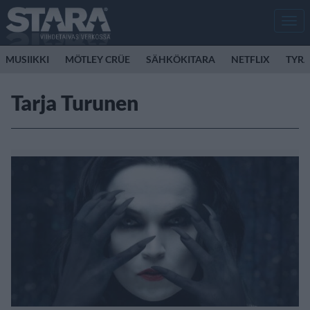
Men
MUSIIKKI
MÖTLEY CRÜE
SÄHKÖKITARA
NETFLIX
TYRA
Tarja Turunen