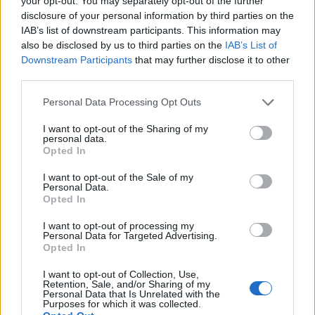
your opt-out. You may separately opt-out of the further
yhdessä – upea hetki videolle
disclosure of your personal information by third parties on the
IAB’s list of downstream participants. This information may
also be disclosed by us to third parties on the
IAB’s List of
Downstream Participants
that may further disclose it to other
third parties.
Personal Data Processing Opt Outs
I want to opt-out of the Sharing of my
personal data.
Opted In
I want to opt-out of the Sale of my
Personal Data.
Opted In
I want to opt-out of processing my
Viihdeuutiset
Personal Data for Targeted Advertising.
Opted In
29.9.2022, 11:00
I want to opt-out of Collection, Use,
Retention, Sale, and/or Sharing of my
Personal Data that Is Unrelated with the
Purposes for which it was collected.
Tarja Turunen paljasti