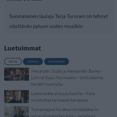
Suomalainen laulaja Tarja Turunen on tehnyt
näyttävän paluun uuden musiikin
Luetuimmat
PÄIVÄ
VIIKKO
KUUKAUSI
Alexander Stubb ja Aleksander Barkov
juhlivat Eppu Normaalia – yksityiskohta
herätti huomiota
Leskeneläke ei kuulu kaikille – Kela
muistuttaa tärkeästä ikärajasta
Työnantaja ei hyväksynyt etälääkärin
sairauslomatodistuksia – neljälle ei