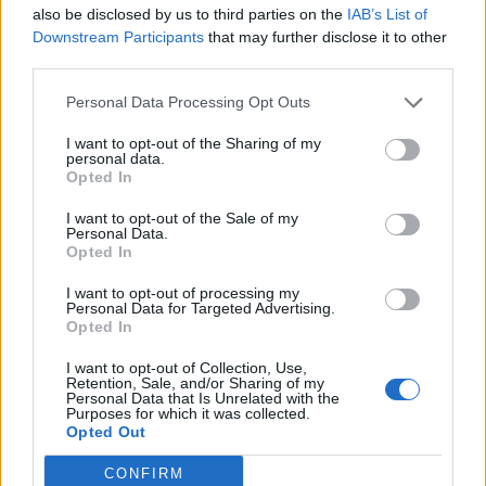
Info
Yhteistyössä
also be disclosed by us to third parties on the
IAB’s List of
Downstream Participants
that may further disclose it to other
Tietoa meistä
Kesä!
third parties.
Tietosuojalauseke
Jocka
Lähetä uutisvinkki
Tyyliniekka
Personal Data Processing Opt Outs
Mediatiedot
Päivän Lehti
RSS-ohje
I want to opt-out of the Sharing of my
personal data.
RSS
Opted In
Lifestyle
Viihde
I want to opt-out of the Sale of my
Personal Data.
Matkailu
Viihdeuutiset
Opted In
Fitness
StaraTV
Lifestyle
Autot
I want to opt-out of processing my
Terveys
Digi
Personal Data for Targeted Advertising.
Opted In
Ruoka
Pelit
Koti & Asuminen
Elokuvat
I want to opt-out of Collection, Use,
Retention, Sale, and/or Sharing of my
Some
Personal Data that Is Unrelated with the
Purposes for which it was collected.
YouTube
Opted Out
Facebook
Instagram
CONFIRM