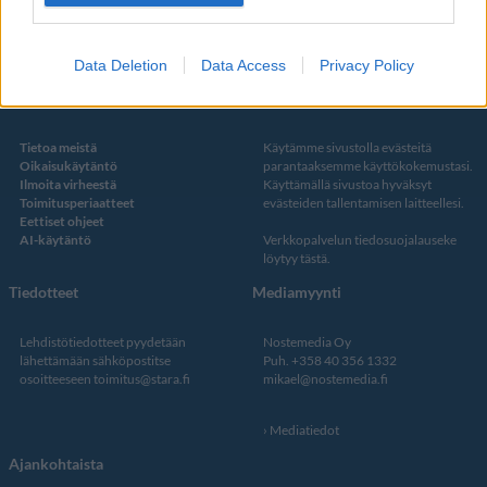
Twitter
Data Deletion
Data Access
Privacy Policy
Kustantaja ja toimitus
Tietosuojalauseke
Tietoa meistä
Käytämme sivustolla evästeitä
Oikaisukäytäntö
parantaaksemme käyttökokemustasi.
Ilmoita virheestä
Käyttämällä sivustoa hyväksyt
Toimitusperiaatteet
evästeiden tallentamisen laitteellesi.
Eettiset ohjeet
AI-käytäntö
Verkkopalvelun
tiedosuojalauseke
löytyy tästä
.
Tiedotteet
Mediamyynti
Lehdistötiedotteet pyydetään
Nostemedia Oy
lähettämään sähköpostitse
Puh. +358 40 356 1332
osoitteeseen
toimitus@stara.fi
mikael@nostemedia.fi
Mediatiedot
Ajankohtaista