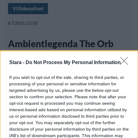
Viihdeuutiset
6.7.2015, 12:50
Ambientlegenda The Orb
saapuu Helsinkiin
Stara -
Do Not Process My Personal Information
If you wish to opt-out of the sale, sharing to third parties, or
Vastikään uuden albumin julkaissut
processing of your personal or sensitive information for
brittiläinen elektronisen musiikin legenda
targeted advertising by us, please use the below opt-out
section to confirm your selection. Please note that after your
The Orb
opt-out request is processed you may continue seeing
interest-based ads based on personal information utilized by
us or personal information disclosed to third parties prior to
your opt-out. You may separately opt-out of the further
disclosure of your personal information by third parties on the
IAB’s list of downstream participants. This information may