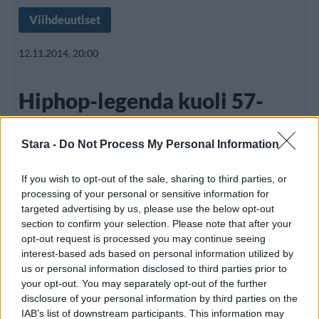
Viihdeuutiset
12.11.2014, 20:00
Hiphop-legenda kuoli 57-
vuotiaana: ”Lepää rauhassa”
Stara -
Do Not Process My Personal Information
If you wish to opt-out of the sale, sharing to third parties, or
Yhdysvaltalainen The Sugarhill Gang
processing of your personal or sensitive information for
tunnetaan yhtenä kaikkien aikojen
targeted advertising by us, please use the below opt-out
section to confirm your selection. Please note that after your
legendaarisimmista hiphop-kokoonpanoista.
opt-out request is processed you may continue seeing
interest-based ads based on personal information utilized by
us or personal information disclosed to third parties prior to
your opt-out. You may separately opt-out of the further
disclosure of your personal information by third parties on the
IAB’s list of downstream participants. This information may