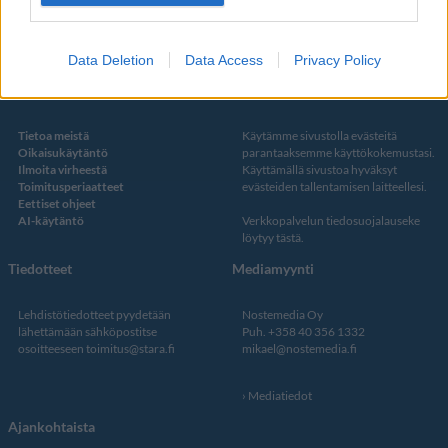
Twitter
Data Deletion
Data Access
Privacy Policy
Kustantaja ja toimitus
Tietosuojalauseke
Tietoa meistä
Käytämme sivustolla evästeitä
Oikaisukäytäntö
parantaaksemme käyttökokemustasi.
Ilmoita virheestä
Käyttämällä sivustoa hyväksyt
Toimitusperiaatteet
evästeiden tallentamisen laitteellesi.
Eettiset ohjeet
AI-käytäntö
Verkkopalvelun
tiedosuojalauseke
löytyy tästä
.
Tiedotteet
Mediamyynti
Lehdistötiedotteet pyydetään
Nostemedia Oy
lähettämään sähköpostitse
Puh. +358 40 356 1332
osoitteeseen
toimitus@stara.fi
mikael@nostemedia.fi
Mediatiedot
Ajankohtaista