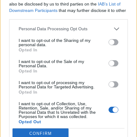
Info
Yhteistyössä
also be disclosed by us to third parties on the
IAB’s List of
Downstream Participants
that may further disclose it to other
Tietoa meistä
Kesä!
third parties.
Tietosuojalauseke
Jocka
Lähetä uutisvinkki
Tyyliniekka
Personal Data Processing Opt Outs
Mediatiedot
Päivän Lehti
RSS-ohje
I want to opt-out of the Sharing of my
personal data.
RSS
Opted In
Lifestyle
Viihde
I want to opt-out of the Sale of my
Personal Data.
Matkailu
Viihdeuutiset
Opted In
Fitness
StaraTV
Lifestyle
Autot
I want to opt-out of processing my
Terveys
Digi
Personal Data for Targeted Advertising.
Opted In
Ruoka
Pelit
Koti & Asuminen
Elokuvat
I want to opt-out of Collection, Use,
Retention, Sale, and/or Sharing of my
Some
Personal Data that Is Unrelated with the
Purposes for which it was collected.
YouTube
Opted Out
Facebook
Instagram
CONFIRM