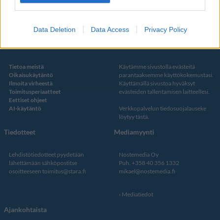
Twitter
Data Deletion
Data Access
Privacy Policy
Kustantaja ja toimitus
Tietosuojalauseke
Tietoa meistä
Käytämme sivustolla evästeitä
Oikaisukäytäntö
parantaaksemme käyttökokemustasi.
Ilmoita virheestä
Käyttämällä sivustoa hyväksyt
Toimitusperiaatteet
evästeiden tallentamisen laitteellesi.
Eettiset ohjeet
AI-käytäntö
Verkkopalvelun
tiedosuojalauseke
löytyy tästä
.
Tiedotteet
Mediamyynti
Lehdistötiedotteet pyydetään
Nostemedia Oy
lähettämään sähköpostitse
Puh. +358 40 356 1332
osoitteeseen
toimitus@stara.fi
mikael@nostemedia.fi
Mediatiedot
Ajankohtaista