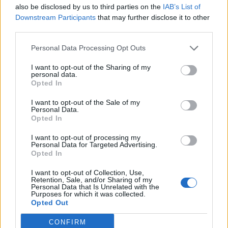
Info
Yhteistyössä
also be disclosed by us to third parties on the
IAB’s List of
Downstream Participants
that may further disclose it to other
Tietoa meistä
Kesä!
third parties.
Tietosuojalauseke
Jocka
Lähetä uutisvinkki
Tyyliniekka
Personal Data Processing Opt Outs
Mediatiedot
Päivän Lehti
RSS-ohje
I want to opt-out of the Sharing of my
personal data.
RSS
Opted In
Lifestyle
Viihde
I want to opt-out of the Sale of my
Personal Data.
Matkailu
Viihdeuutiset
Opted In
Fitness
StaraTV
Lifestyle
Autot
I want to opt-out of processing my
Terveys
Digi
Personal Data for Targeted Advertising.
Opted In
Ruoka
Pelit
Koti & Asuminen
Elokuvat
I want to opt-out of Collection, Use,
Retention, Sale, and/or Sharing of my
Some
Personal Data that Is Unrelated with the
Purposes for which it was collected.
YouTube
Opted Out
Facebook
Instagram
CONFIRM