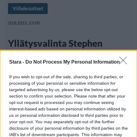
Viihdeuutiset
20.8.2015, 23:00
Yllätysvalinta Stephen
Kingin tappajapellen rooliin
Stara -
Do Not Process My Personal Information
If you wish to opt-out of the sale, sharing to third parties, or
Stephen Kingin yli tuhatsivuinen Se-romaani
processing of your personal or sensitive information for
kääntyi vuonna 1990 kaksiosaiseksi
targeted advertising by us, please use the below opt-out
section to confirm your selection. Please note that after your
televisioelokuvaksi.
opt-out request is processed you may continue seeing
interest-based ads based on personal information utilized by
us or personal information disclosed to third parties prior to
your opt-out. You may separately opt-out of the further
disclosure of your personal information by third parties on the
IAB’s list of downstream participants. This information may