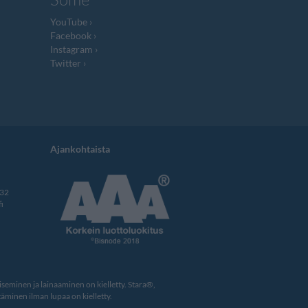
YouTube
Facebook
Instagram
Twitter
Ajankohtaista
332
i
eminen ja lainaaminen on kielletty. Stara®,
äminen ilman lupaa on kielletty.