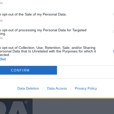
In
a muistuttaa
o opt-out of the Sale of my Personal Data.
In
kossa toinen
joitus
to opt-out of processing my Personal Data for Targeted
ing.
e – tältä näyttää
In
o opt-out of Collection, Use, Retention, Sale, and/or Sharing
ersonal Data that Is Unrelated with the Purposes for which it
kan vuoksi
lected.
Out
Man -näytöksessä
CONFIRM
Data Deletion
Data Access
Privacy Policy