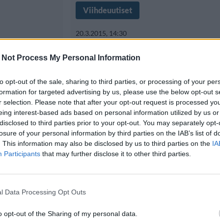
Viihdeuutiset
20.3.2015, 14:30
n
 Not Process My Personal Information
Vanessa Huppenko
esitteli bikinivarta
to opt-out of the sale, sharing to third parties, or processing of your per
formation for targeted advertising by us, please use the below opt-out s
le
r selection. Please note that after your opt-out request is processed y
eing interest-based ads based on personal information utilized by us or
Jalkapallo on parhaillaan maailm
disclosed to third parties prior to your opt-out. You may separately opt-
losure of your personal information by third parties on the IAB’s list of
n urheilulaji,
urheilulaji, sillä sen harrastajat ja
. This information may also be disclosed by us to third parties on the
IA
Participants
that may further disclose it to other third parties.
l Data Processing Opt Outs
o opt-out of the Sharing of my personal data.