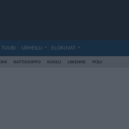
TUUBI
URHEILU
ELOKUVAT
UOMI
RATTIJUOPPO
KOULU
LIIKENNE
POLIISI SUOMI