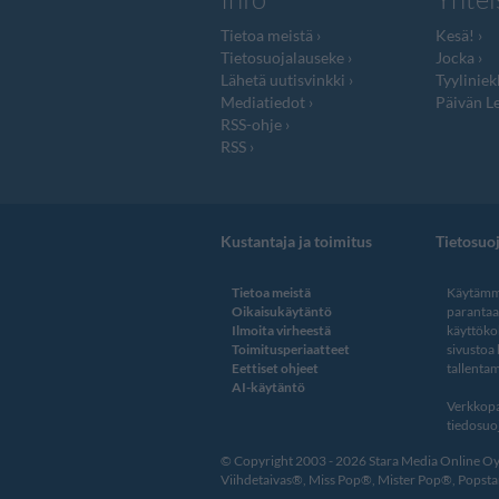
Tietoa meistä
Kesä!
Tietosuojalauseke
Jocka
Lähetä uutisvinkki
Tyyliniek
Mediatiedot
Päivän Le
RSS-ohje
RSS
Kustantaja ja toimitus
Tietosuo
Tietoa meistä
Käytämme
Oikaisukäytäntö
paranta
Ilmoita virheestä
käyttöko
Toimitusperiaatteet
sivustoa
Eettiset ohjeet
tallentam
AI-käytäntö
Verkkopa
tiedosuoj
© Copyright 2003 - 2026 Stara Media Online Oy. 
Viihdetaivas®, Miss Pop®, Mister Pop®, Popstar®