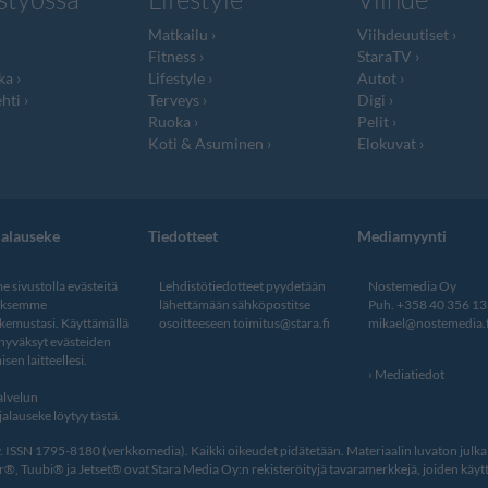
Matkailu
Viihdeuutiset
Fitness
StaraTV
ka
Lifestyle
Autot
hti
Terveys
Digi
Ruoka
Pelit
Koti & Asuminen
Elokuvat
jalauseke
Tiedotteet
Mediamyynti
 sivustolla evästeitä
Lehdistötiedotteet pyydetään
Nostemedia Oy
aksemme
lähettämään sähköpostitse
Puh. +358 40 356 1
kemustasi. Käyttämällä
osoitteeseen
toimitus@stara.fi
mikael@nostemedia.f
 hyväksyt evästeiden
isen laitteellesi.
Mediatiedot
lvelun
alauseke löytyy tästä
.
ISSN 1795-8180 (verkkomedia). Kaikki oikeudet pidätetään. Materiaalin luvaton julkais
, Tuubi® ja Jetset® ovat Stara Media Oy:n rekisteröityjä tavaramerkkejä, joiden käytt