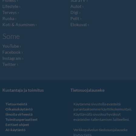
Fitness
StaraTV
Lifestyle
Autot
Terveys
Digi
Ruoka
Pelit
Koti & Asuminen
Elokuvat
Some
YouTube
Facebook
Instagram
Twitter
Kustantaja ja toimitus
Tietosuojalauseke
Tietoa meistä
Käytämme sivustolla evästeitä
Oikaisukäytäntö
parantaaksemme käyttökokemustasi.
Ilmoita virheestä
Käyttämällä sivustoa hyväksyt
Toimitusperiaatteet
evästeiden tallentamisen laitteellesi.
Eettiset ohjeet
AI-käytäntö
Verkkopalvelun
tiedosuojalauseke
löytyy tästä
.