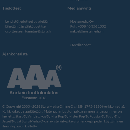
Tiedotteet
Mediamyynti
Lehdistötiedotteet pyydetään
Nostemedia Oy
lähettämään sähköpostitse
Puh. +358 40 356 1332
osoitteeseen
toimitus@stara.fi
mikael@nostemedia.fi
Mediatiedot
Ajankohtaista
© Copyright 2003 - 2026 Stara Media Online Oy. ISSN 1795-8180 (verkkomedia).
Kaikki oikeudet pidätetään. Materiaalin luvaton julkaiseminen ja lainaaminen on
kielletty. Stara®, Viihdetaivas®, Miss Pop®, Mister Pop®, Popstar®, Tuubi® ja
Jetset® ovat Stara Media Oy:n rekisteröityjä tavaramerkkejä, joiden käyttäminen
ilman lupaa on kielletty.