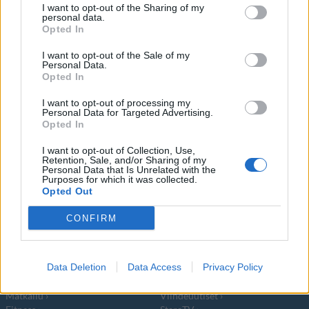
I want to opt-out of the Sharing of my
Yritysvastuu on noussut viime vuosina
personal data.
Opted In
yhdeksi nopeasti kasvavista teemoista
I want to opt-out of the Sale of my
yritysmaailmassa.
Personal Data.
Opted In
I want to opt-out of processing my
Personal Data for Targeted Advertising.
Opted In
I want to opt-out of Collection, Use,
Info
Yhteistyössä
Retention, Sale, and/or Sharing of my
Personal Data that Is Unrelated with the
Tietoa meistä
Kesä!
Purposes for which it was collected.
Opted Out
Tietosuojalauseke
Jocka
Lähetä uutisvinkki
Tyyliniekka
CONFIRM
Mediatiedot
Päivän Lehti
RSS-ohje
RSS
Data Deletion
Data Access
Privacy Policy
Lifestyle
Viihde
Matkailu
Viihdeuutiset