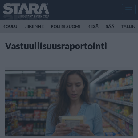
Men
KOULU
LIIKENNE
POLIISI SUOMI
KESÄ
SÄÄ
TALLINK
Vastuullisuusraportointi