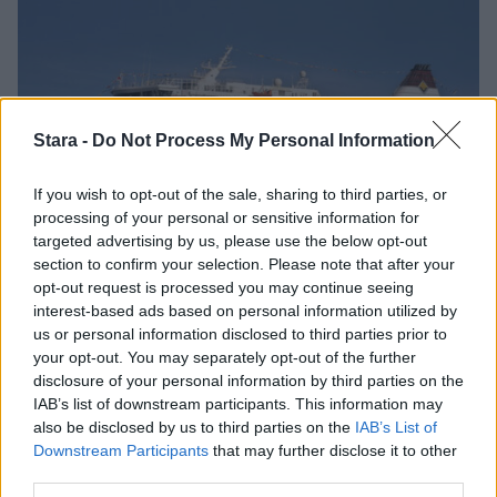
Stara -
Do Not Process My Personal Information
If you wish to opt-out of the sale, sharing to third parties, or
processing of your personal or sensitive information for
targeted advertising by us, please use the below opt-out
Matkailu
Viihdeuutiset
section to confirm your selection. Please note that after your
opt-out request is processed you may continue seeing
interest-based ads based on personal information utilized by
31.10.2023, 15:00
us or personal information disclosed to third parties prior to
your opt-out. You may separately opt-out of the further
Legendaarinen Viking
disclosure of your personal information by third parties on the
IAB’s list of downstream participants. This information may
Cinderella palaa Suomeen –
also be disclosed by us to third parties on the
IAB’s List of
Downstream Participants
that may further disclose it to other
third parties.
muistatko Passi ja