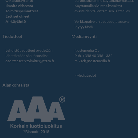
Oikaisukäytäntö
parantaaksemme käyttökokemustasi.
Ilmoita virheestä
Käyttämällä sivustoa hyväksyt
Toimitusperiaatteet
evästeiden tallentamisen laitteellesi.
Eettiset ohjeet
AI-käytäntö
Verkkopalvelun
tiedosuojalauseke
löytyy tästä
.
Tiedotteet
Mediamyynti
Lehdistötiedotteet pyydetään
Nostemedia Oy
lähettämään sähköpostitse
Puh. +358 40 356 1332
osoitteeseen
toimitus@stara.fi
mikael@nostemedia.fi
Mediatiedot
Ajankohtaista