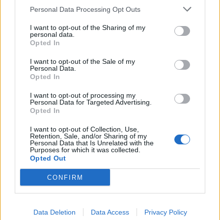
Personal Data Processing Opt Outs
hammasharja -ohjelman?
I want to opt-out of the Sharing of my
personal data.
Opted In
Viking Line -varustamoyhtiön legendaarinen
I want to opt-out of the Sale of my
Personal Data.
matkustaja-autolautta Viking Cinderella
Opted In
siirtyy Suomen lipun
I want to opt-out of processing my
Personal Data for Targeted Advertising.
Opted In
I want to opt-out of Collection, Use,
Retention, Sale, and/or Sharing of my
Personal Data that Is Unrelated with the
Purposes for which it was collected.
Info
Yhteistyössä
Opted Out
Tietoa meistä
Kesä!
CONFIRM
Tietosuojalauseke
Jocka
Lähetä uutisvinkki
Tyyliniekka
Mediatiedot
Päivän Lehti
RSS-ohje
Data Deletion
Data Access
Privacy Policy
RSS