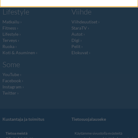
Lifestyle
Viihde
Matkailu
Viihdeuutiset
Fitness
StaraTV
Lifestyle
Autot
Terveys
Digi
Ruoka
Pelit
Koti & Asuminen
Elokuvat
Some
YouTube
Facebook
Instagram
Twitter
Kustantaja ja toimitus
Tietosuojalauseke
Tietoa meistä
Käytämme sivustolla evästeitä