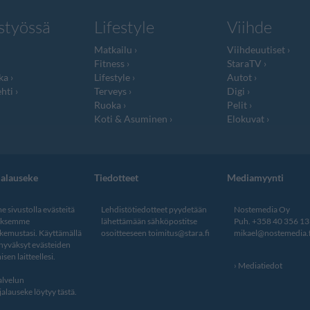
styössä
Lifestyle
Viihde
Matkailu
Viihdeuutiset
Fitness
StaraTV
ka
Lifestyle
Autot
hti
Terveys
Digi
Ruoka
Pelit
Koti & Asuminen
Elokuvat
jalauseke
Tiedotteet
Mediamyynti
 sivustolla evästeitä
Lehdistötiedotteet pyydetään
Nostemedia Oy
aksemme
lähettämään sähköpostitse
Puh. +358 40 356 1
kemustasi. Käyttämällä
osoitteeseen
toimitus@stara.fi
mikael@nostemedia.f
 hyväksyt evästeiden
isen laitteellesi.
Mediatiedot
lvelun
alauseke löytyy tästä
.