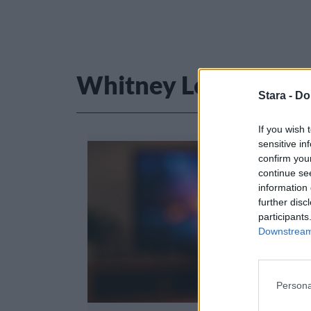
Whitney Leavitt
Stara -
Do
If you wish 
sensitive in
confirm you
continue se
information 
further disc
participants
Downstream 
Persona