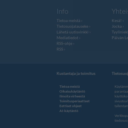
Info
Yhtei
Tietoa meistä
Kesä!
Tietosuojalauseke
Jocka
Lähetä uutisvinkki
Tyyliniek
Mediatiedot
Päivän Le
RSS-ohje
RSS
Kustantaja ja toimitus
Tietosuo
Tietoa meistä
Käytämme
Oikaisukäytäntö
paranta
Ilmoita virheestä
käyttöko
Toimitusperiaatteet
sivustoa
Eettiset ohjeet
tallentam
AI-käytäntö
Verkkopa
tiedosuoj