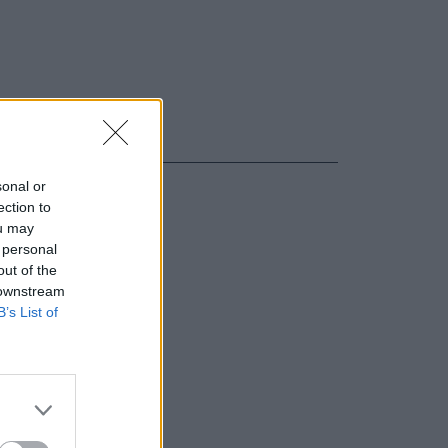
sonal or
ection to
ou may
 personal
out of the
 downstream
B’s List of