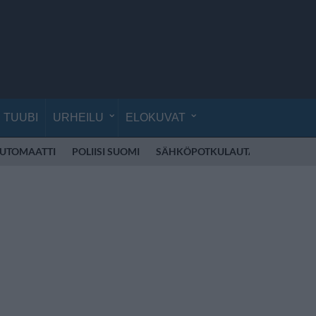
TUUBI
URHEILU
ELOKUVAT
UTOMAATTI
POLIISI SUOMI
SÄHKÖPOTKULAUTA
CIRQUE D