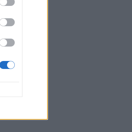
hut
-
totta
ielenkiintoinen