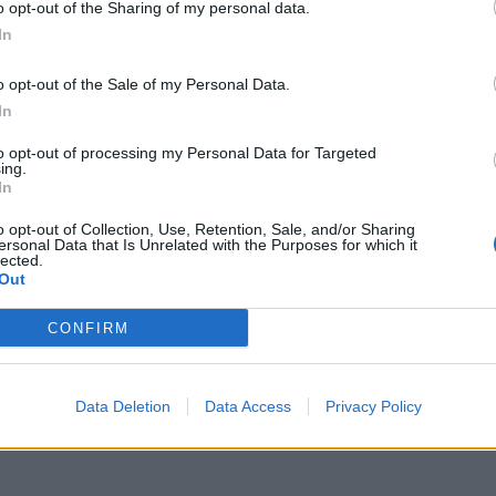
o opt-out of the Sharing of my personal data.
Lifestyle
Viihdeuutiset
In
19.9.2024, 20:00
o opt-out of the Sale of my Personal Data.
In
ehty
TikTok-tähden
to opt-out of processing my Personal Data for Targeted
ing.
ys –
jymypaljastus – hu
In
aviomiehen Tinder
o opt-out of Collection, Use, Retention, Sale, and/or Sharing
ersonal Data that Is Unrelated with the Purposes for which it
seikkailuista olivat 
lected.
Out
CONFIRM
toinen ja
Hulu-kanavalla on alkanut uusi m
ja viihdyttävä The Secret Lives
Data Deletion
Data Access
Privacy Policy