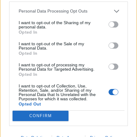
Personal Data Processing Opt Outs
I want to opt-out of the Sharing of my
personal data.
Opted In
Digi
Pelit
Viihdeuutiset
I want to opt-out of the Sale of my
Personal Data.
27.2.2024, 21:45
Opted In
I want to opt-out of processing my
Uusi Xbox-malli ehkä jo tulevana
Personal Data for Targeted Advertising.
Opted In
kesänä
I want to opt-out of Collection, Use,
Retention, Sale, and/or Sharing of my
Personal Data that Is Unrelated with the
Purposes for which it was collected.
Opted Out
CONFIRM