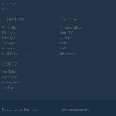
RSS-ohje
RSS
Lifestyle
Viihde
Matkailu
Viihdeuutiset
Fitness
StaraTV
Lifestyle
Autot
Terveys
Digi
Ruoka
Pelit
Koti & Asuminen
Elokuvat
Some
YouTube
Facebook
Instagram
Twitter
Kustantaja ja toimitus
Tietosuojalauseke