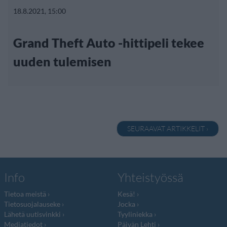
18.8.2021, 15:00
Grand Theft Auto -hittipeli tekee
uuden tulemisen
SEURAAVAT ARTIKKELIT ›
Info
Yhteistyössä
Tietoa meistä
Kesä!
Tietosuojalauseke
Jocka
Lähetä uutisvinkki
Tyyliniekka
Mediatiedot
Päivän Lehti