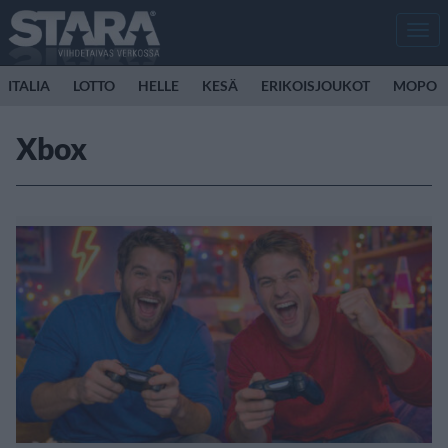
Men
ITALIA
LOTTO
HELLE
KESÄ
ERIKOISJOUKOT
MOPO
Xbox