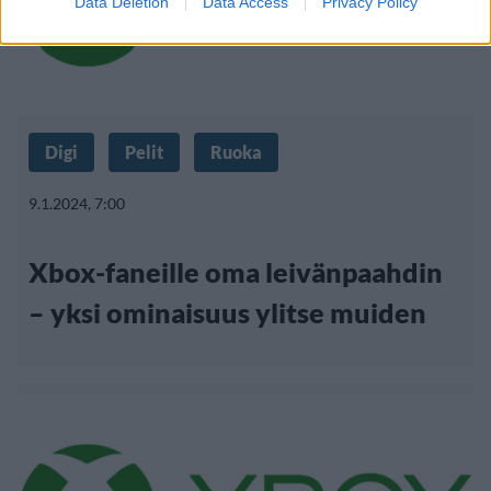
Data Deletion
Data Access
Privacy Policy
Digi
Pelit
Ruoka
9.1.2024, 7:00
Xbox-faneille oma leivänpaahdin
– yksi ominaisuus ylitse muiden