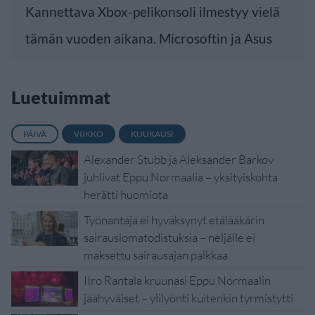
Kannettava Xbox-pelikonsoli ilmestyy vielä
tämän vuoden aikana. Microsoftin ja Asus
Luetuimmat
PÄIVÄ
VIIKKO
KUUKAUSI
Alexander Stubb ja Aleksander Barkov
juhlivat Eppu Normaalia – yksityiskohta
herätti huomiota
Työnantaja ei hyväksynyt etälääkärin
sairauslomatodistuksia – neljälle ei
maksettu sairausajan palkkaa
IIro Rantala kruunasi Eppu Normaalin
jäähyväiset – ylilyönti kuitenkin tyrmistytti