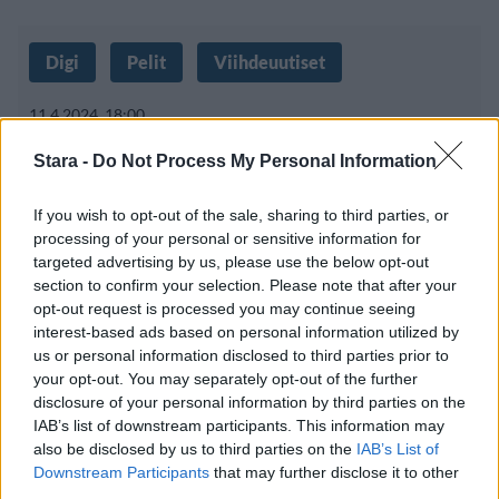
Digi
Pelit
Viihdeuutiset
11.4.2024, 18:00
Stara -
Do Not Process My Personal Information
Vuoden 2023 suosituimpien
If you wish to opt-out of the sale, sharing to third parties, or
pelien listan kärjessä vanhat
processing of your personal or sensitive information for
suosikit
targeted advertising by us, please use the below opt-out
section to confirm your selection. Please note that after your
opt-out request is processed you may continue seeing
interest-based ads based on personal information utilized by
us or personal information disclosed to third parties prior to
your opt-out. You may separately opt-out of the further
disclosure of your personal information by third parties on the
IAB’s list of downstream participants. This information may
also be disclosed by us to third parties on the
IAB’s List of
Downstream Participants
that may further disclose it to other
third parties.