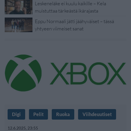
Leskeneläke ei kuulu kaikille – Kela
muistuttaa tärkeästä ikärajasta
Eppu Normaali jätti jäähyväiset – tässä
yhtyeen viimeiset sanat
Digi
Pelit
Ruoka
Viihdeuutiset
12.6.2025, 23:55