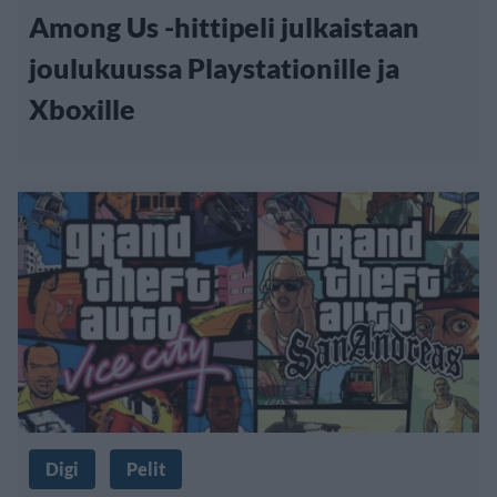
Among Us -hittipeli julkaistaan
joulukuussa Playstationille ja
Xboxille
Digi
Pelit