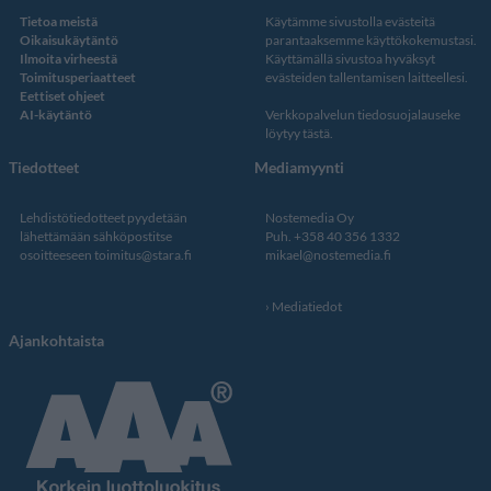
Tietoa meistä
Käytämme sivustolla evästeitä
Oikaisukäytäntö
parantaaksemme käyttökokemustasi.
Ilmoita virheestä
Käyttämällä sivustoa hyväksyt
Toimitusperiaatteet
evästeiden tallentamisen laitteellesi.
Eettiset ohjeet
AI-käytäntö
Verkkopalvelun
tiedosuojalauseke
löytyy tästä
.
Tiedotteet
Mediamyynti
Lehdistötiedotteet pyydetään
Nostemedia Oy
lähettämään sähköpostitse
Puh. +358 40 356 1332
osoitteeseen
toimitus@stara.fi
mikael@nostemedia.fi
Mediatiedot
Ajankohtaista