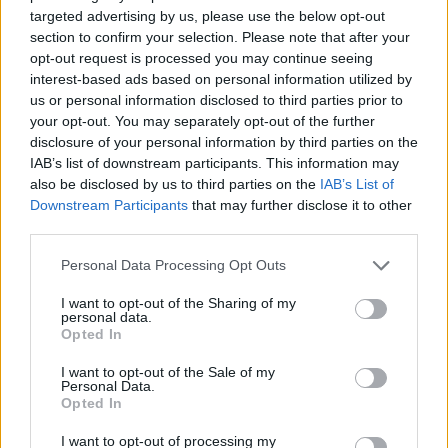
ulkomaanmatkan vuoksi
targeted advertising by us, please use the below opt-out
section to confirm your selection. Please note that after your
opt-out request is processed you may continue seeing
interest-based ads based on personal information utilized by
4
us or personal information disclosed to third parties prior to
your opt-out. You may separately opt-out of the further
disclosure of your personal information by third parties on the
IAB’s list of downstream participants. This information may
also be disclosed by us to third parties on the
IAB’s List of
Downstream Participants
that may further disclose it to other
third parties.
VIIHDEUUTISET
Personal Data Processing Opt Outs
I want to opt-out of the Sharing of my
personal data.
Suolikaasun tuoksu levisi Spider-
Opted In
Man -näytöksessä – yleisö poistui
I want to opt-out of the Sale of my
paikalta
Personal Data.
Opted In
I want to opt-out of processing my