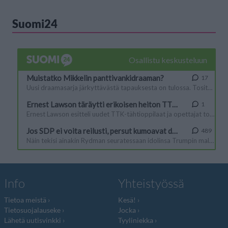
Suomi24
Info
Yhteistyössä
Tietoa meistä
Kesä!
Tietosuojalauseke
Jocka
Lähetä uutisvinkki
Tyyliniekka