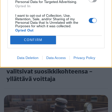
Personal Data for Targeted Advertising.
5
Opted In
I want to opt-out of Collection, Use,
Retention, Sale, and/or Sharing of my
Personal Data that Is Unrelated with the
Purposes for which it was collected.
Opted Out
CONFIRM
MATKAILU
Data Deletion
Data Access
Privacy Policy
Maailman eniten matkustaneet
valitsivat suosikkikohteensa –
yllättävä voittaja