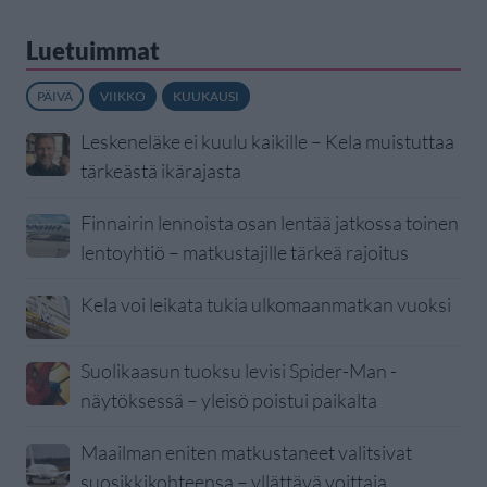
Luetuimmat
PÄIVÄ
VIIKKO
KUUKAUSI
Leskeneläke ei kuulu kaikille – Kela muistuttaa
tärkeästä ikärajasta
Finnairin lennoista osan lentää jatkossa toinen
lentoyhtiö – matkustajille tärkeä rajoitus
Kela voi leikata tukia ulkomaanmatkan vuoksi
Suolikaasun tuoksu levisi Spider-Man -
näytöksessä – yleisö poistui paikalta
Maailman eniten matkustaneet valitsivat
suosikkikohteensa – yllättävä voittaja