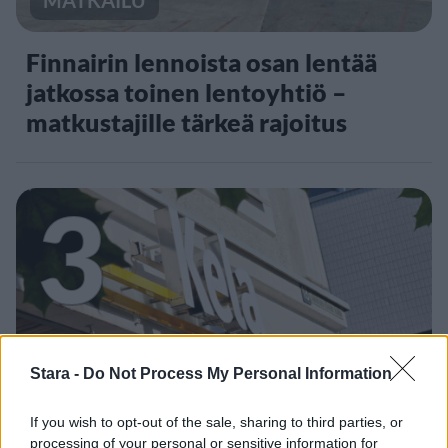
MATKAILU
Finnairin lennoista osan lentää
jatkossa toinen lentoyhtiö –
matkustajille tärkeä rajoitus
3
UUTISET
Stara -
Do Not Process My Personal Information
If you wish to opt-out of the sale, sharing to third parties, or
Kela voi leikata tukia
processing of your personal or sensitive information for