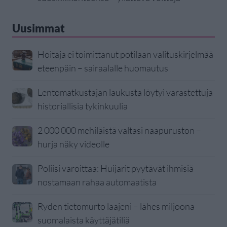
Uusimmat
Hoitaja ei toimittanut potilaan valituskirjelmää
eteenpäin – sairaalalle huomautus
Lentomatkustajan laukusta löytyi varastettuja
historiallisia tykinkuulia
2 000 000 mehiläistä valtasi naapuruston –
hurja näky videolle
Poliisi varoittaa: Huijarit pyytävät ihmisiä
nostamaan rahaa automaatista
Ryden tietomurto laajeni – lähes miljoona
suomalaista käyttäjätiliä