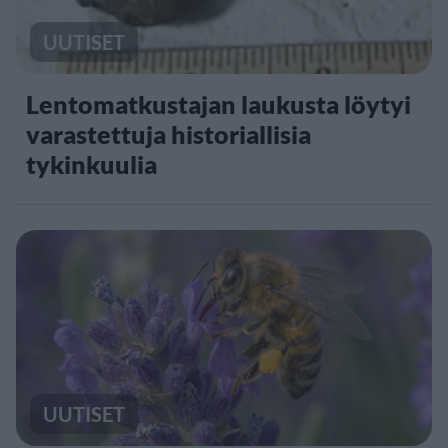
UUTISET
Lentomatkustajan laukusta löytyi
varastettuja historiallisia
tykinkuulia
UUTISET