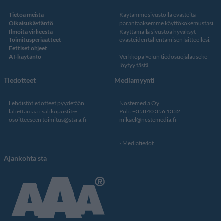
Tietoa meistä
Käytämme sivustolla evästeitä
Oikaisukäytäntö
parantaaksemme käyttökokemustasi.
Ilmoita virheestä
Käyttämällä sivustoa hyväksyt
Toimitusperiaatteet
evästeiden tallentamisen laitteellesi.
Eettiset ohjeet
AI-käytäntö
Verkkopalvelun
tiedosuojalauseke
löytyy tästä
.
Tiedotteet
Mediamyynti
Lehdistötiedotteet pyydetään
Nostemedia Oy
lähettämään sähköpostitse
Puh. +358 40 356 1332
osoitteeseen
toimitus@stara.fi
mikael@nostemedia.fi
Mediatiedot
Ajankohtaista