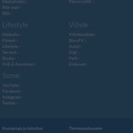
Mediatiedot
Päivän Lehti
RSS-ohje
RSS
Lifestyle
Viihde
Matkailu
Viihdeuutiset
Fitness
StaraTV
Lifestyle
Autot
Terveys
Digi
Ruoka
Pelit
Koti & Asuminen
Elokuvat
Some
YouTube
Facebook
Instagram
Twitter
Kustantaja ja toimitus
Tietosuojalauseke