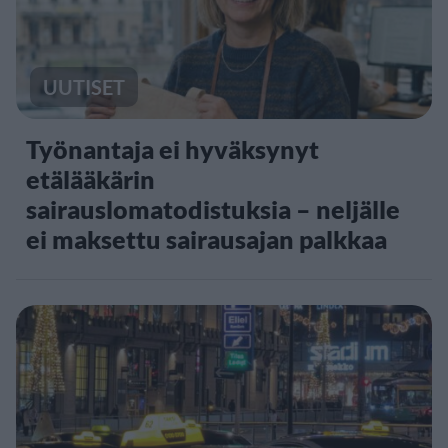
UUTISET
Työnantaja ei hyväksynyt
etälääkärin
sairauslomatodistuksia – neljälle
ei maksettu sairausajan palkkaa