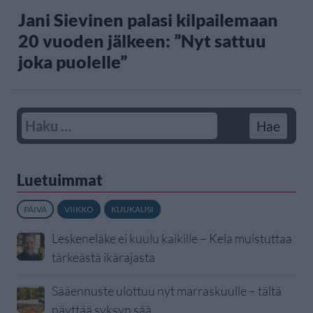
Jani Sievinen palasi kilpailemaan
20 vuoden jälkeen: ”Nyt sattuu
joka puolelle”
Luetuimmat
PÄIVÄ
VIIKKO
KUUKAUSI
Leskeneläke ei kuulu kaikille – Kela muistuttaa
tärkeästä ikärajasta
Sääennuste ulottuu nyt marraskuulle – tältä
näyttää syksyn sää