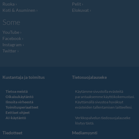
Ruoka
Pelit
Koti & Asuminen
Elokuvat
Some
YouTube
Facebook
Instagram
Twitter
Kustantaja ja toimitus
Tietosuojalauseke
Tietoa meistä
Käytämme sivustolla evästeitä
Oikaisukäytäntö
parantaaksemme käyttökokemustasi.
Ilmoita virheestä
Käyttämällä sivustoa hyväksyt
Toimitusperiaatteet
evästeiden tallentamisen laitteellesi.
Eettiset ohjeet
AI-käytäntö
Verkkopalvelun
tiedosuojalauseke
löytyy tästä
.
Tiedotteet
Mediamyynti