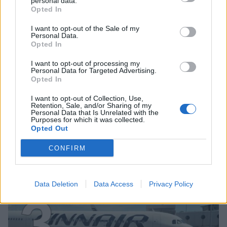
personal data.
2
Opted In
I want to opt-out of the Sale of my
Personal Data.
Opted In
I want to opt-out of processing my
Personal Data for Targeted Advertising.
Opted In
VIIHDEUUTISET
I want to opt-out of Collection, Use,
Retention, Sale, and/or Sharing of my
Personal Data that Is Unrelated with the
Purposes for which it was collected.
Sääennuste ulottuu nyt
Opted Out
marraskuulle – tältä näyttää
CONFIRM
syksyn sää
Data Deletion
Data Access
Privacy Policy
3