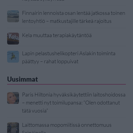
Finnairin lennoista osan lentää jatkossa toinen
lentoyhtiö – matkustajille tärkeä rajoitus
Kela muuttaa terapiakäytäntöä
Lapin pelastushelikopteri Aslakin toiminta
päättyy – rahat loppuivat
Uusimmat
Paris Hiltonia hyväksikäytettiin laitoshoidossa
– menetti nyt toimilupansa: ”Olen odottanut
tätä vuosia”
Laittomassa mopomiitissä onnettomuus
Seinäjoella