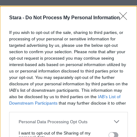
Staran luetuimmat
Stara -
Do Not Process My Personal Information
1
If you wish to opt-out of the sale, sharing to third parties, or
processing of your personal or sensitive information for
targeted advertising by us, please use the below opt-out
section to confirm your selection. Please note that after your
opt-out request is processed you may continue seeing
interest-based ads based on personal information utilized by
us or personal information disclosed to third parties prior to
UUTISET
your opt-out. You may separately opt-out of the further
disclosure of your personal information by third parties on the
IAB’s list of downstream participants. This information may
Leskeneläke ei kuulu kaikille –
also be disclosed by us to third parties on the
IAB’s List of
Downstream Participants
that may further disclose it to other
Kela muistuttaa tärkeästä
third parties.
ikärajasta
Personal Data Processing Opt Outs
I want to opt-out of the Sharing of my