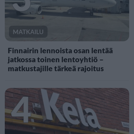
MATKAILU
Finnairin lennoista osan lentää
jatkossa toinen lentoyhtiö –
matkustajille tärkeä rajoitus
4