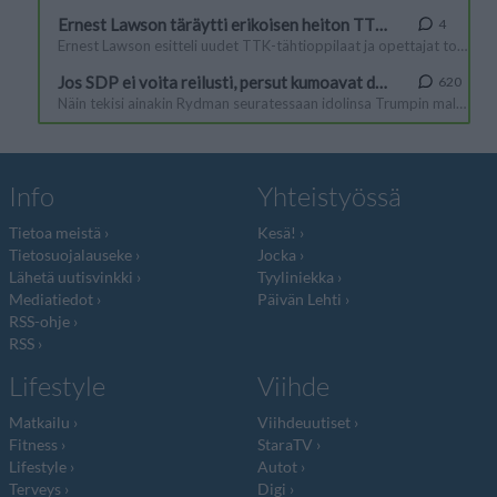
Info
Yhteistyössä
Tietoa meistä
Kesä!
Tietosuojalauseke
Jocka
Lähetä uutisvinkki
Tyyliniekka
Mediatiedot
Päivän Lehti
RSS-ohje
RSS
Lifestyle
Viihde
Matkailu
Viihdeuutiset
Fitness
StaraTV
Lifestyle
Autot
Terveys
Digi