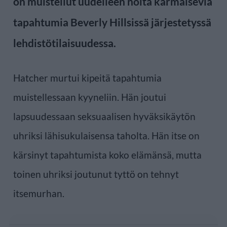
on muistellut uudelleen noita karmaisevia
tapahtumia
Beverly Hillsissä järjestetyssä
lehdistötilaisuudessa.
Hatcher murtui kipeitä tapahtumia
muistellessaan kyyneliin. Hän joutui
lapsuudessaan seksuaalisen hyväksikäytön
uhriksi lähisukulaisensa taholta. Hän itse on
kärsinyt tapahtumista koko elämänsä, mutta
toinen uhriksi joutunut tyttö on tehnyt
itsemurhan.