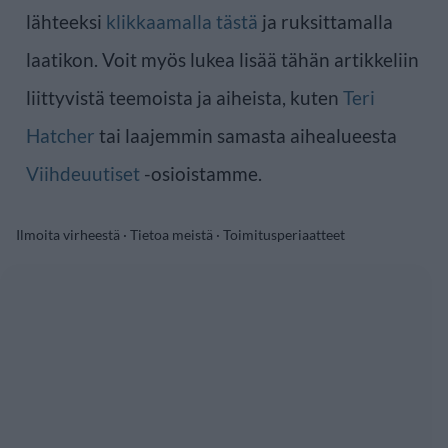
lähteeksi
klikkaamalla tästä
ja ruksittamalla
laatikon. Voit myös lukea lisää tähän artikkeliin
liittyvistä teemoista ja aiheista, kuten
Teri
Hatcher
tai laajemmin samasta aihealueesta
Viihdeuutiset
-osioistamme.
Ilmoita virheestä
·
Tietoa meistä
·
Toimitusperiaatteet