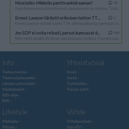
Info
Yhteistyössä
Tietoa meistä
Kesä!
Tietosuojalauseke
Jocka
Lähetä uutisvinkki
Tyyliniekka
Mediatiedot
Päivän Lehti
RSS-ohje
RSS
Lifestyle
Viihde
Matkailu
Viihdeuutiset
Fitness
StaraTV