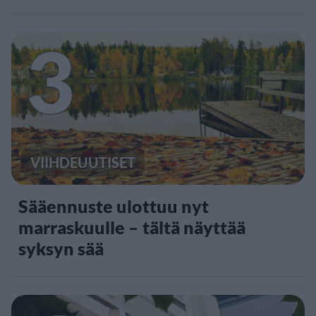
3
VIIHDEUUTISET
Sääennuste ulottuu nyt
marraskuulle – tältä näyttää
syksyn sää