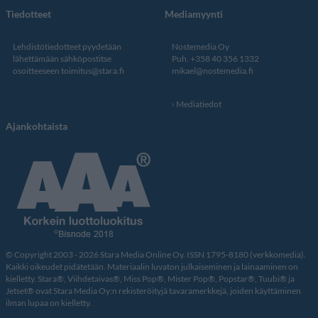
Tiedotteet
Mediamyynti
Lehdistötiedotteet pyydetään
Nostemedia Oy
lähettämään sähköpostitse
Puh. +358 40 356 1332
osoitteeseen
toimitus@stara.fi
mikael@nostemedia.fi
Mediatiedot
Ajankohtaista
© Copyright 2003 - 2026 Stara Media Online Oy. ISSN 1795-8180 (verkkomedia).
Kaikki oikeudet pidätetään. Materiaalin luvaton julkaiseminen ja lainaaminen on
kielletty. Stara®, Viihdetaivas®, Miss Pop®, Mister Pop®, Popstar®, Tuubi® ja
Jetset® ovat Stara Media Oy:n rekisteröityjä tavaramerkkejä, joiden käyttäminen
ilman lupaa on kielletty.