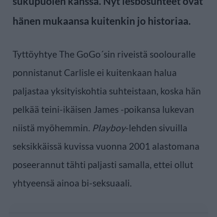
sukupuolen kanssa. Nyt lesbosuhteet ovat
hänen mukaansa kuitenkin jo historiaa.
Tyttöyhtye The GoGo´sin riveistä soolouralle
ponnistanut Carlisle ei kuitenkaan halua
paljastaa yksityiskohtia suhteistaan, koska hän
pelkää teini-ikäisen James -poikansa lukevan
niistä myöhemmin.
Playboy
-lehden sivuilla
seksikkäissä kuvissa vuonna 2001 alastomana
poseerannut tähti paljasti samalla, ettei ollut
yhtyeensä ainoa bi-seksuaali.