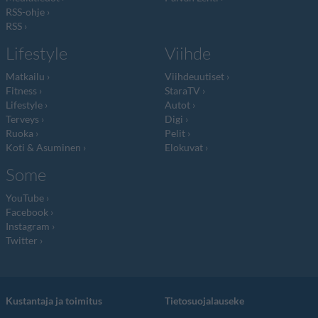
RSS-ohje
RSS
Lifestyle
Viihde
Matkailu
Viihdeuutiset
Fitness
StaraTV
Lifestyle
Autot
Terveys
Digi
Ruoka
Pelit
Koti & Asuminen
Elokuvat
Some
YouTube
Facebook
Instagram
Twitter
Kustantaja ja toimitus
Tietosuojalauseke