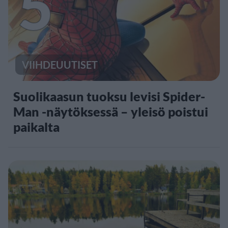
5
VIIHDEUUTISET
Suolikaasun tuoksu levisi Spider-
Man -näytöksessä – yleisö poistui
paikalta