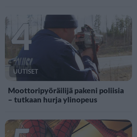
4
UUTISET
Moottoripyöräilijä pakeni poliisia
– tutkaan hurja ylinopeus