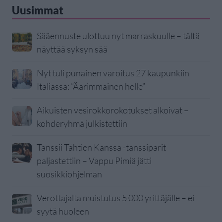
Uusimmat
Sääennuste ulottuu nyt marraskuulle – tältä
näyttää syksyn sää
Nyt tuli punainen varoitus 27 kaupunkiin
Italiassa: ”Äärimmäinen helle”
Aikuisten vesirokkorokotukset alkoivat –
kohderyhmä julkistettiin
Tanssii Tähtien Kanssa -tanssiparit
paljastettiin – Vappu Pimiä jätti
suosikkiohjelman
Verottajalta muistutus 5 000 yrittäjälle – ei
syytä huoleen