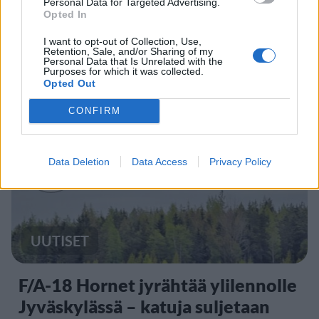
Personal Data for Targeted Advertising.
Opted In
Kela voi leikata tukia
I want to opt-out of Collection, Use,
Retention, Sale, and/or Sharing of my
ulkomaanmatkan vuoksi
Personal Data that Is Unrelated with the
Purposes for which it was collected.
Opted Out
CONFIRM
3
Data Deletion
Data Access
Privacy Policy
UUTISET
F/A-18 Hornet jyrähtää ylilennolle
Jyväskylässä – katuja suljetaan