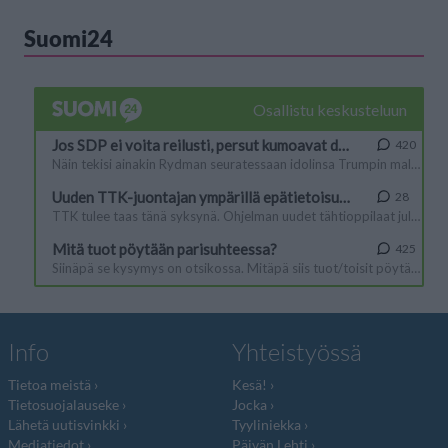
Suomi24
Info
Yhteistyössä
Tietoa meistä
Kesä!
Tietosuojalauseke
Jocka
Lähetä uutisvinkki
Tyyliniekka
Mediatiedot
Päivän Lehti