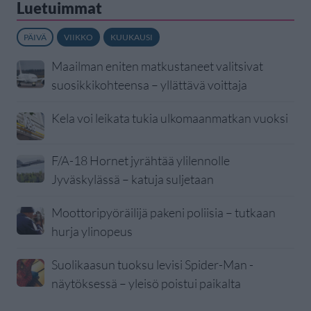
Luetuimmat
PÄIVÄ
VIIKKO
KUUKAUSI
Maailman eniten matkustaneet valitsivat
suosikkikohteensa – yllättävä voittaja
Kela voi leikata tukia ulkomaanmatkan vuoksi
F/A-18 Hornet jyrähtää ylilennolle
Jyväskylässä – katuja suljetaan
Moottoripyöräilijä pakeni poliisia – tutkaan
hurja ylinopeus
Suolikaasun tuoksu levisi Spider-Man -
näytöksessä – yleisö poistui paikalta