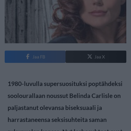
Jaa FB
Jaa X
1980-luvulla supersuosituksi poptähdeksi
soolourallaan noussut Belinda Carlisle on
paljastanut olevansa biseksuaali ja
harrastaneensa seksisuhteita saman