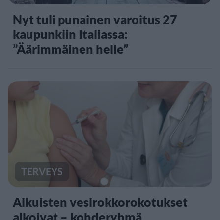
Nyt tuli punainen varoitus 27
kaupunkiin Italiassa:
”Äärimmäinen helle”
TERVEYS
Aikuisten vesirokkorokotukset
alkoivat – kohderyhmä