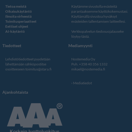
Tietoa meistä
Käytämme sivustolla evästeitä
Oikaisukäytäntö
parantaaksemme käyttökokemustasi.
Ilmoita virheestä
Käyttämällä sivustoa hyväksyt
Toimitusperiaatteet
evästeiden tallentamisen laitteellesi.
Eettiset ohjeet
AI-käytäntö
Verkkopalvelun
tiedosuojalauseke
löytyy tästä
.
Tiedotteet
Mediamyynti
Lehdistötiedotteet pyydetään
Nostemedia Oy
lähettämään sähköpostitse
Puh. +358 40 356 1332
osoitteeseen
toimitus@stara.fi
mikael@nostemedia.fi
Mediatiedot
Ajankohtaista