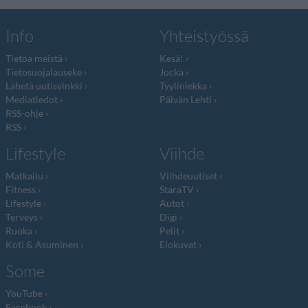
Info
Yhteistyössä
Tietoa meistä
Kesä!
Tietosuojalauseke
Jocka
Lähetä uutisvinkki
Tyyliniekka
Mediatiedot
Päivän Lehti
RSS-ohje
RSS
Lifestyle
Viihde
Matkailu
Viihdeuutiset
Fitness
StaraTV
Lifestyle
Autot
Terveys
Digi
Ruoka
Pelit
Koti & Asuminen
Elokuvat
Some
YouTube
Facebook