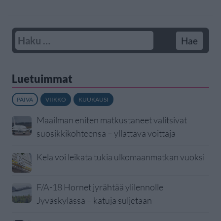
Luetuimmat
PÄIVÄ
VIIKKO
KUUKAUSI
Maailman eniten matkustaneet valitsivat
suosikkikohteensa – yllättävä voittaja
Kela voi leikata tukia ulkomaanmatkan vuoksi
F/A-18 Hornet jyrähtää ylilennolle
Jyväskylässä – katuja suljetaan