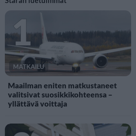
Staran luetuimmat
1
MATKAILU
Maailman eniten matkustaneet
valitsivat suosikkikohteensa –
yllättävä voittaja