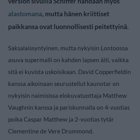
version sivuilla Schiffer nähdään myös
alastomana
, mutta hänen kriittiset
paikkansa ovat luonnollisesti peitettyinä.
Saksalaissyntyinen, mutta nykyisin Lontoossa
asuva supermalli on kahden lapsen äiti, vaikka
sitä ei kuvista uskoisikaan. David Copperfieldin
kanssa aikoinaan seurustellut kaunotar on
nykyisin naimisissa elokuvatuottaja Matthew
Vaughnin kanssa ja pariskunnalla on 4-vuotias
poika Caspar Matthew ja 2-vuotias tytär
Clementine de Vere Drummond.