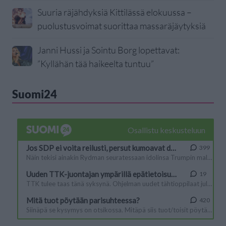
Suuria räjähdyksiä Kittilässä elokuussa –
puolustusvoimat suorittaa massaräjäytyksiä
Janni Hussi ja Sointu Borg lopettavat:
”Kyllähän tää haikeelta tuntuu”
Suomi24