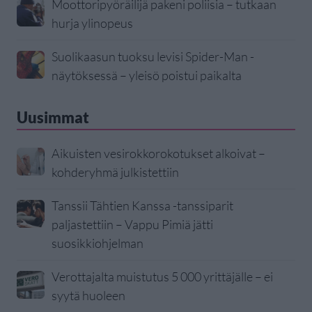
Moottoripyöräilijä pakeni poliisia – tutkaan
hurja ylinopeus
Suolikaasun tuoksu levisi Spider-Man -
näytöksessä – yleisö poistui paikalta
Uusimmat
Aikuisten vesirokkorokotukset alkoivat –
kohderyhmä julkistettiin
Tanssii Tähtien Kanssa -tanssiparit
paljastettiin – Vappu Pimiä jätti
suosikkiohjelman
Verottajalta muistutus 5 000 yrittäjälle – ei
syytä huoleen