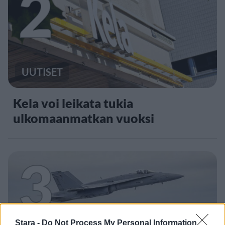
2
UUTISET
Kela voi leikata tukia
ulkomaanmatkan vuoksi
3
Stara -
Do Not Process My Personal Information