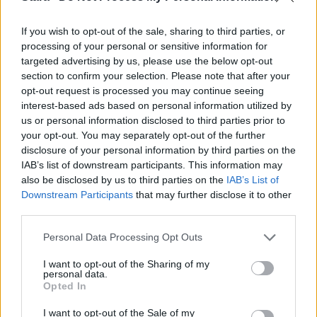
UUTISET
If you wish to opt-out of the sale, sharing to third parties, or
processing of your personal or sensitive information for
targeted advertising by us, please use the below opt-out
F/A-18 Hornet jyrähtää ylilennolle
section to confirm your selection. Please note that after your
Jyväskylässä – katuja suljetaan
opt-out request is processed you may continue seeing
interest-based ads based on personal information utilized by
us or personal information disclosed to third parties prior to
your opt-out. You may separately opt-out of the further
4
disclosure of your personal information by third parties on the
IAB’s list of downstream participants. This information may
also be disclosed by us to third parties on the
IAB’s List of
Downstream Participants
that may further disclose it to other
third parties.
Personal Data Processing Opt Outs
I want to opt-out of the Sharing of my
UUTISET
personal data.
Opted In
Moottoripyöräilijä pakeni poliisia
I want to opt-out of the Sale of my