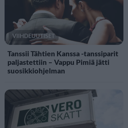
VIIHDEUUTISET
Tanssii Tähtien Kanssa -tanssiparit
paljastettiin – Vappu Pimiä jätti
suosikkiohjelman