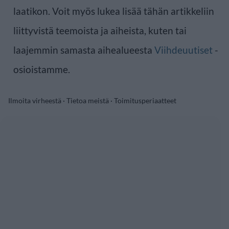
laatikon. Voit myös lukea lisää tähän artikkeliin
liittyvistä teemoista ja aiheista, kuten tai
laajemmin samasta aihealueesta
Viihdeuutiset
-
osioistamme.
Ilmoita virheestä
·
Tietoa meistä
·
Toimitusperiaatteet