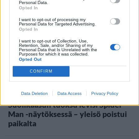
Personal Data.
– tutkaan hurja ylinopeus
Opted In
I want to opt-out of processing my
Personal Data for Targeted Advertising.
Opted In
5
I want to opt-out of Collection, Use,
Retention, Sale, and/or Sharing of my
Personal Data that Is Unrelated with the
Purposes for which it was collected.
Opted Out
CONFIRM
VIIHDEUUTISET
Data Deletion
Data Access
Privacy Policy
Suolikaasun tuoksu levisi Spider-
Man -näytöksessä – yleisö poistui
paikalta