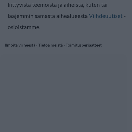
liittyvistä teemoista ja aiheista, kuten tai
laajemmin samasta aihealueesta
Viihdeuutiset
-
osioistamme.
Ilmoita virheestä
·
Tietoa meistä
·
Toimitusperiaatteet