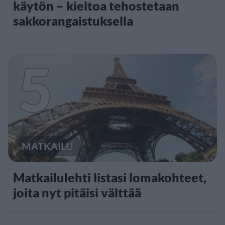
käytön – kieltoa tehostetaan
sakkorangaistuksella
5
MATKAILU
Matkailulehti listasi lomakohteet,
joita nyt pitäisi välttää