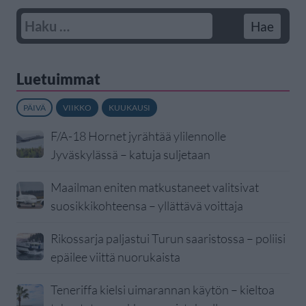
Luetuimmat
PÄIVÄ
VIIKKO
KUUKAUSI
F/A-18 Hornet jyrähtää ylilennolle
Jyväskylässä – katuja suljetaan
Maailman eniten matkustaneet valitsivat
suosikkikohteensa – yllättävä voittaja
Rikossarja paljastui Turun saaristossa – poliisi
epäilee viittä nuorukaista
Teneriffa kielsi uimarannan käytön – kieltoa