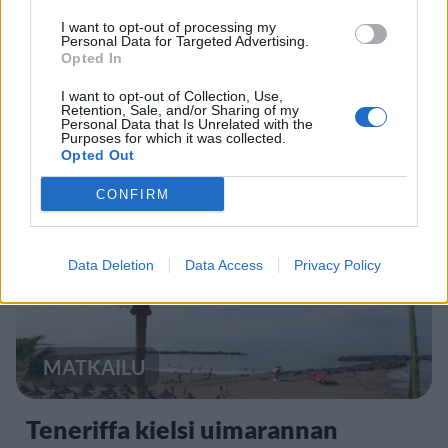
I want to opt-out of processing my
Personal Data for Targeted Advertising.
Rikossarja paljastui Turun
Opted In
saaristossa – poliisi epäilee viittä
I want to opt-out of Collection, Use,
nuorukaista
Retention, Sale, and/or Sharing of my
Personal Data that Is Unrelated with the
Purposes for which it was collected.
Opted Out
4
CONFIRM
Data Deletion
Data Access
Privacy Policy
MATKAILU
Teneriffa kielsi uimarannan