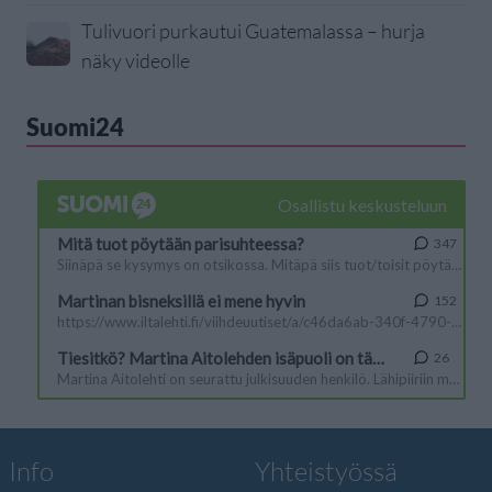
Tulivuori purkautui Guatemalassa – hurja
näky videolle
Suomi24
Info
Yhteistyössä