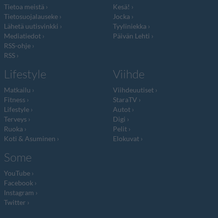
Tietoa meistä
Kesä!
Tietosuojalauseke
Jocka
Lähetä uutisvinkki
Tyyliniekka
Mediatiedot
Päivän Lehti
RSS-ohje
RSS
Lifestyle
Viihde
Matkailu
Viihdeuutiset
Fitness
StaraTV
Lifestyle
Autot
Terveys
Digi
Ruoka
Pelit
Koti & Asuminen
Elokuvat
Some
YouTube
Facebook
Instagram
Twitter