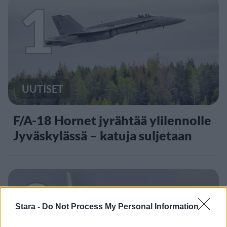
1
UUTISET
F/A-18 Hornet jyrähtää ylilennolle
Jyväskylässä – katuja suljetaan
2
Stara -
Do Not Process My Personal Information