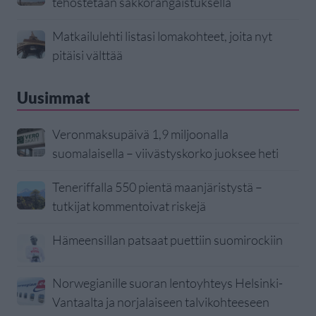
tehostetaan sakkorangaistuksella
Matkailulehti listasi lomakohteet, joita nyt
pitäisi välttää
Uusimmat
Veronmaksupäivä 1,9 miljoonalla
suomalaisella – viivästyskorko juoksee heti
Teneriffalla 550 pientä maanjäristystä –
tutkijat kommentoivat riskejä
Hämeensillan patsaat puettiin suomirockiin
Norwegianille suoran lentoyhteys Helsinki-
Vantaalta ja norjalaiseen talvikohteeseen