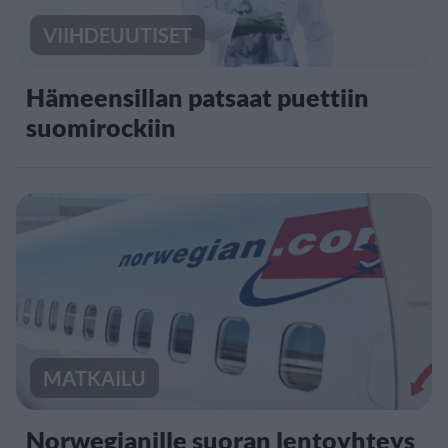
VIIHDEUUTISET
Hämeensillan patsaat puettiin
suomirockiin
MATKAILU
Norwegianille suoran lentoyhteys