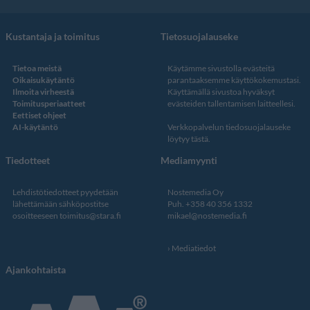
Kustantaja ja toimitus
Tietosuojalauseke
Tietoa meistä
Käytämme sivustolla evästeitä
Oikaisukäytäntö
parantaaksemme käyttökokemustasi.
Ilmoita virheestä
Käyttämällä sivustoa hyväksyt
Toimitusperiaatteet
evästeiden tallentamisen laitteellesi.
Eettiset ohjeet
AI-käytäntö
Verkkopalvelun
tiedosuojalauseke
löytyy tästä
.
Tiedotteet
Mediamyynti
Lehdistötiedotteet pyydetään
Nostemedia Oy
lähettämään sähköpostitse
Puh. +358 40 356 1332
osoitteeseen
toimitus@stara.fi
mikael@nostemedia.fi
Mediatiedot
Ajankohtaista