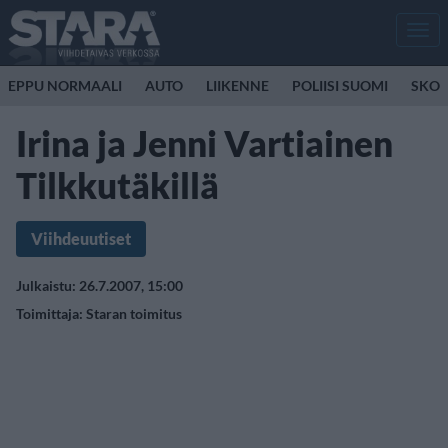
Men
EPPU NORMAALI
AUTO
LIIKENNE
POLIISI SUOMI
SKOO
Irina ja Jenni Vartiainen
Tilkkutäkillä
Viihdeuutiset
Julkaistu: 26.7.2007, 15:00
Toimittaja:
Staran toimitus