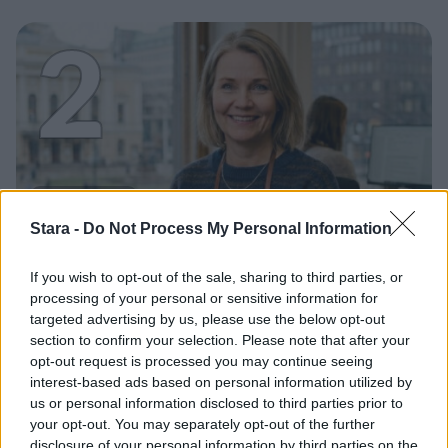
2
UUTISET
Stara -
Do Not Process My Personal Information
Työnantaja ei hyväksynyt
If you wish to opt-out of the sale, sharing to third parties, or
etälääkärin
processing of your personal or sensitive information for
targeted advertising by us, please use the below opt-out
sairauslomatodistuksia – neljälle
section to confirm your selection. Please note that after your
ei maksettu sairausajan palkkaa
opt-out request is processed you may continue seeing
interest-based ads based on personal information utilized by
us or personal information disclosed to third parties prior to
your opt-out. You may separately opt-out of the further
disclosure of your personal information by third parties on the