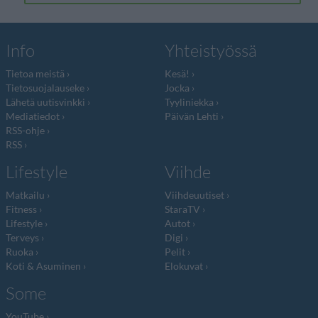
Info
Yhteistyössä
Tietoa meistä
Kesä!
Tietosuojalauseke
Jocka
Lähetä uutisvinkki
Tyyliniekka
Mediatiedot
Päivän Lehti
RSS-ohje
RSS
Lifestyle
Viihde
Matkailu
Viihdeuutiset
Fitness
StaraTV
Lifestyle
Autot
Terveys
Digi
Ruoka
Pelit
Koti & Asuminen
Elokuvat
Some
YouTube