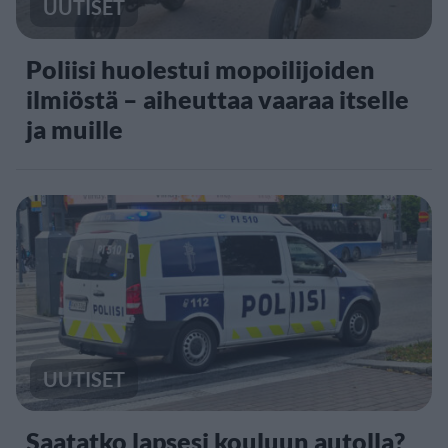
UUTISET
Poliisi huolestui mopoilijoiden
ilmiöstä – aiheuttaa vaaraa itselle
ja muille
UUTISET
Saatatko lapsesi kouluun autolla?