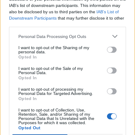
3
IAB’s list of downstream participants. This information may
also be disclosed by us to third parties on the
IAB’s List of
Downstream Participants
that may further disclose it to other
third parties.
Personal Data Processing Opt Outs
MATKAILU
I want to opt-out of the Sharing of my
personal data.
Opted In
Finnairin lennoista osan lentää
I want to opt-out of the Sale of my
Personal Data.
jatkossa toinen lentoyhtiö –
Opted In
matkustajille tärkeä rajoitus
I want to opt-out of processing my
Personal Data for Targeted Advertising.
Opted In
4
I want to opt-out of Collection, Use,
Retention, Sale, and/or Sharing of my
Personal Data that Is Unrelated with the
Purposes for which it was collected.
Opted Out