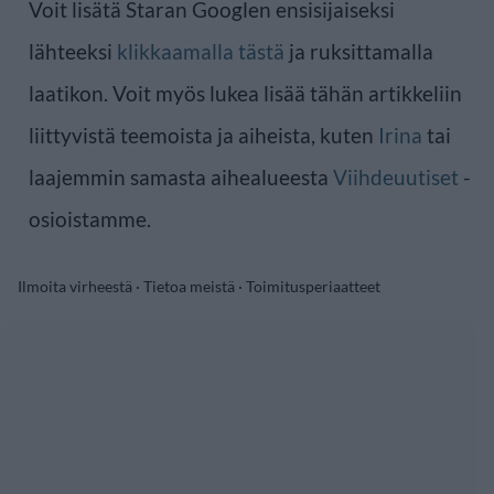
Voit lisätä Staran Googlen ensisijaiseksi
lähteeksi
klikkaamalla tästä
ja ruksittamalla
laatikon. Voit myös lukea lisää tähän artikkeliin
liittyvistä teemoista ja aiheista, kuten
Irina
tai
laajemmin samasta aihealueesta
Viihdeuutiset
-
osioistamme.
Ilmoita virheestä
·
Tietoa meistä
·
Toimitusperiaatteet