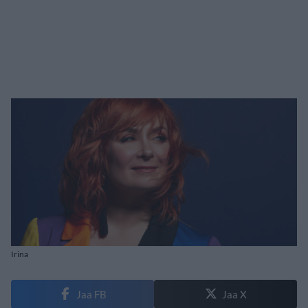
Irina
Jaa FB
Jaa X