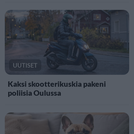
UUTISET
Kaksi skootterikuskia pakeni
poliisia Oulussa