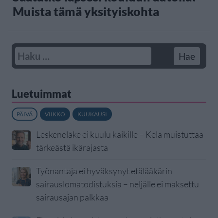
Muista tämä yksityiskohta
Luetuimmat
PÄIVÄ
VIIKKO
KUUKAUSI
Leskeneläke ei kuulu kaikille – Kela muistuttaa
tärkeästä ikärajasta
Työnantaja ei hyväksynyt etälääkärin
sairauslomatodistuksia – neljälle ei maksettu
sairausajan palkkaa