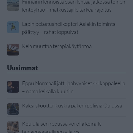
Finnairin lennoista osan lentää jatkossa toinen
lentoyhtiö – matkustajille tärkeä rajoitus
Lapin pelastushelikopteri Aslakin toiminta
päättyy – rahat loppuivat
Kela muuttaa terapiakäytäntöä
Uusimmat
Eppu Normaali jätti jäähyväiset 44 kappaleella
– nämä keikalla kuultiin
Kaksi skootterikuskia pakeni poliisia Oulussa
Koululaisen repussa voi olla koiralle
hengenvaarallinen yllätys