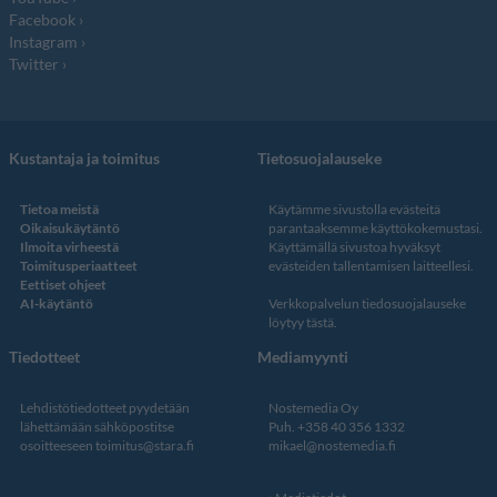
Facebook
Instagram
Twitter
Kustantaja ja toimitus
Tietosuojalauseke
Tietoa meistä
Käytämme sivustolla evästeitä
Oikaisukäytäntö
parantaaksemme käyttökokemustasi.
Ilmoita virheestä
Käyttämällä sivustoa hyväksyt
Toimitusperiaatteet
evästeiden tallentamisen laitteellesi.
Eettiset ohjeet
AI-käytäntö
Verkkopalvelun
tiedosuojalauseke
löytyy tästä
.
Tiedotteet
Mediamyynti
Lehdistötiedotteet pyydetään
Nostemedia Oy
lähettämään sähköpostitse
Puh. +358 40 356 1332
osoitteeseen
toimitus@stara.fi
mikael@nostemedia.fi