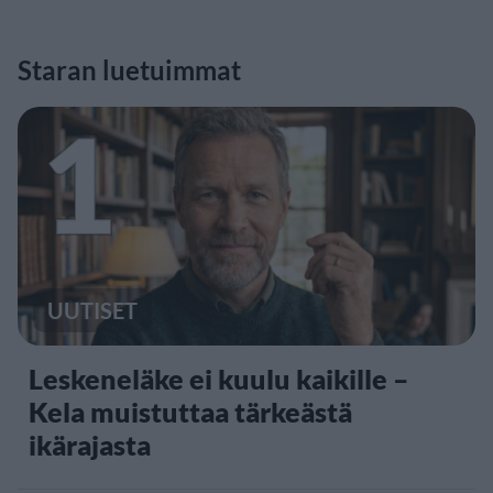
Staran luetuimmat
1
UUTISET
Leskeneläke ei kuulu kaikille –
Kela muistuttaa tärkeästä
ikärajasta