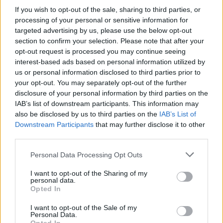
If you wish to opt-out of the sale, sharing to third parties, or
UUTISET
processing of your personal or sensitive information for
targeted advertising by us, please use the below opt-out
Työnantaja ei hyväksynyt
section to confirm your selection. Please note that after your
opt-out request is processed you may continue seeing
etälääkärin
interest-based ads based on personal information utilized by
sairauslomatodistuksia – neljälle
us or personal information disclosed to third parties prior to
your opt-out. You may separately opt-out of the further
ei maksettu sairausajan palkkaa
disclosure of your personal information by third parties on the
IAB’s list of downstream participants. This information may
also be disclosed by us to third parties on the
IAB’s List of
3
Downstream Participants
that may further disclose it to other
third parties.
Personal Data Processing Opt Outs
I want to opt-out of the Sharing of my
personal data.
Opted In
I want to opt-out of the Sale of my
VIIHDEUUTISET
Personal Data.