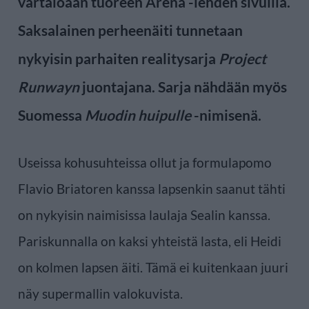
vartaloaan tuoreen Arena -lehden sivuilla.
Saksalainen perheenäiti tunnetaan
nykyisin parhaiten realitysarja
Project
Runwayn
juontajana. Sarja nähdään myös
Suomessa
Muodin huipulle
-nimisenä.
Useissa kohusuhteissa ollut ja formulapomo
Flavio Briatoren kanssa lapsenkin saanut tähti
on nykyisin naimisissa laulaja Sealin kanssa.
Pariskunnalla on kaksi yhteistä lasta, eli Heidi
on kolmen lapsen äiti. Tämä ei kuitenkaan juuri
näy supermallin valokuvista.