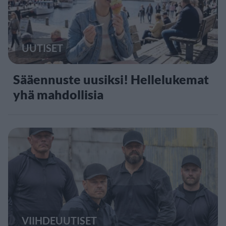
UUTISET
Sääennuste uusiksi! Hellelukemat
yhä mahdollisia
VIIHDEUUTISET