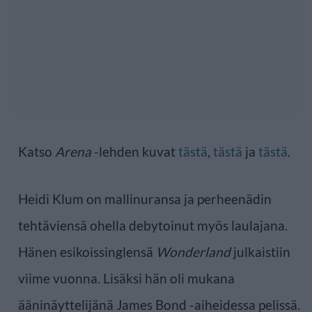
Katso
Arena
-lehden kuvat
tästä
,
tästä
ja
tästä
.
Heidi Klum on mallinuransa ja perheenädin
tehtäviensä ohella debytoinut myös laulajana.
Hänen esikoissinglensä
Wonderland
julkaistiin
viime vuonna. Lisäksi hän oli mukana
ääninäyttelijänä James Bond -aiheidessa pelissä.