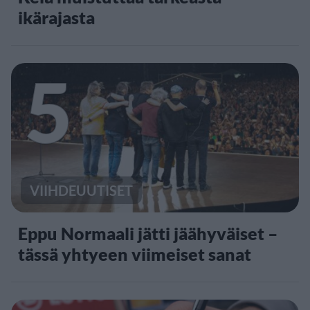
ikärajasta
5
VIIHDEUUTISET
Eppu Normaali jätti jäähyväiset –
tässä yhtyeen viimeiset sanat