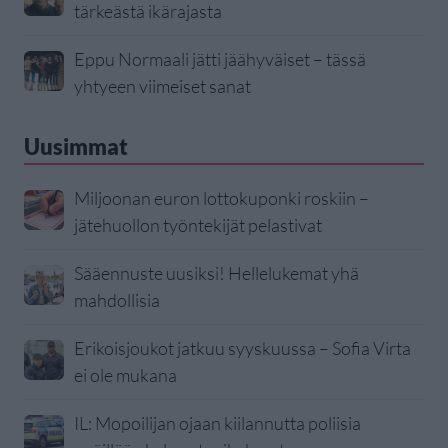
tärkeästä ikärajasta
Eppu Normaali jätti jäähyväiset – tässä
yhtyeen viimeiset sanat
Uusimmat
Miljoonan euron lottokuponki roskiin –
jätehuollon työntekijät pelastivat
Sääennuste uusiksi! Hellelukemat yhä
mahdollisia
Erikoisjoukot jatkuu syyskuussa – Sofia Virta
ei ole mukana
IL: Mopoilijan ojaan kiilannutta poliisia