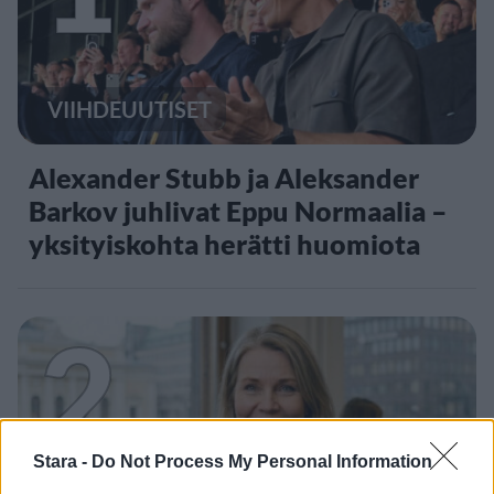
VIIHDEUUTISET
Alexander Stubb ja Aleksander
Barkov juhlivat Eppu Normaalia –
yksityiskohta herätti huomiota
2
Stara -
Do Not Process My Personal Information