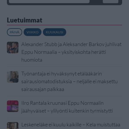
Luetuimmat
PÄIVÄ
VIIKKO
KUUKAUSI
Alexander Stubb ja Aleksander Barkov juhlivat
Eppu Normaalia – yksityiskohta herätti
huomiota
Työnantaja ei hyväksynyt etälääkärin
sairauslomatodistuksia – neljälle ei maksettu
sairausajan palkkaa
IIro Rantala kruunasi Eppu Normaalin
jäähyväiset – ylilyönti kuitenkin tyrmistytti
Leskeneläke ei kuulu kaikille – Kela muistuttaa