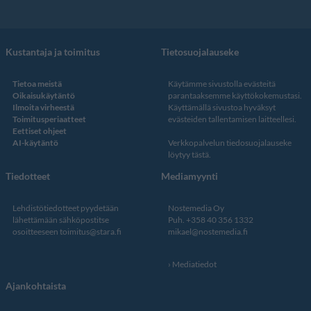
Kustantaja ja toimitus
Tietosuojalauseke
Tietoa meistä
Käytämme sivustolla evästeitä
Oikaisukäytäntö
parantaaksemme käyttökokemustasi.
Ilmoita virheestä
Käyttämällä sivustoa hyväksyt
Toimitusperiaatteet
evästeiden tallentamisen laitteellesi.
Eettiset ohjeet
AI-käytäntö
Verkkopalvelun
tiedosuojalauseke
löytyy tästä
.
Tiedotteet
Mediamyynti
Lehdistötiedotteet pyydetään
Nostemedia Oy
lähettämään sähköpostitse
Puh. +358 40 356 1332
osoitteeseen
toimitus@stara.fi
mikael@nostemedia.fi
Mediatiedot
Ajankohtaista