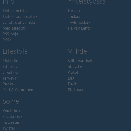
Info
Yhteistyössä
Tietoa meistä
Kesä!
Tietosuojalauseke
Jocka
Lähetä uutisvinkki
Tyyliniekka
Mediatiedot
Päivän Lehti
RSS-ohje
RSS
Lifestyle
Viihde
Matkailu
Viihdeuutiset
Fitness
StaraTV
Lifestyle
Autot
Terveys
Digi
Ruoka
Pelit
Koti & Asuminen
Elokuvat
Some
YouTube
Facebook
Instagram
Twitter