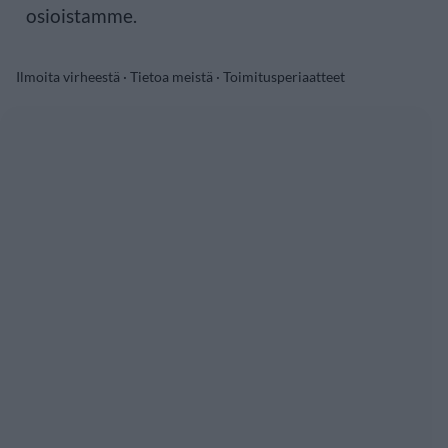
osioistamme.
Ilmoita virheestä
·
Tietoa meistä
·
Toimitusperiaatteet