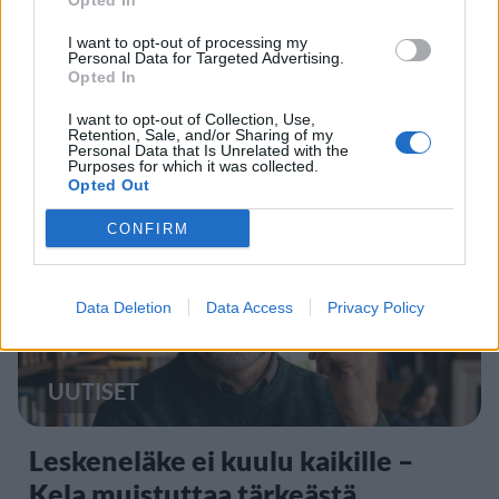
Opted In
IIro Rantala kruunasi Eppu
I want to opt-out of processing my
Personal Data for Targeted Advertising.
Normaalin jäähyväiset – ylilyönti
Opted In
kuitenkin tyrmistytti
I want to opt-out of Collection, Use,
Retention, Sale, and/or Sharing of my
Personal Data that Is Unrelated with the
Purposes for which it was collected.
Opted Out
4
CONFIRM
Data Deletion
Data Access
Privacy Policy
UUTISET
Leskeneläke ei kuulu kaikille –
Kela muistuttaa tärkeästä