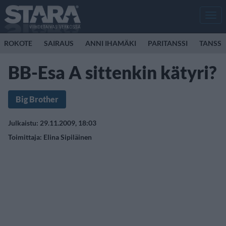
Men
ROKOTE
SAIRAUS
ANNI IHAMÄKI
PARITANSSI
TANSSI
BB-Esa A sittenkin kätyri?
Big Brother
Julkaistu: 29.11.2009, 18:03
Toimittaja:
Elina Sipiläinen