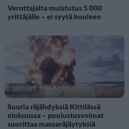
Verottajalta muistutus 5 000
yrittäjälle – ei syytä huoleen
UUTISET
Suuria räjähdyksiä Kittilässä
elokuussa – puolustusvoimat
suorittaa massaräjäytyksiä