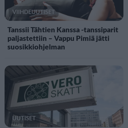
VIIHDEUUTISET
Tanssii Tähtien Kanssa -tanssiparit
paljastettiin – Vappu Pimiä jätti
suosikkiohjelman
UUTISET