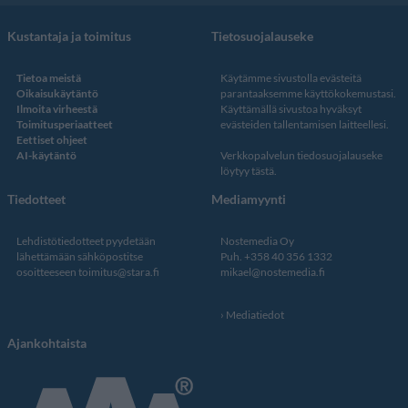
Kustantaja ja toimitus
Tietosuojalauseke
Tietoa meistä
Käytämme sivustolla evästeitä
Oikaisukäytäntö
parantaaksemme käyttökokemustasi.
Ilmoita virheestä
Käyttämällä sivustoa hyväksyt
Toimitusperiaatteet
evästeiden tallentamisen laitteellesi.
Eettiset ohjeet
AI-käytäntö
Verkkopalvelun
tiedosuojalauseke
löytyy tästä
.
Tiedotteet
Mediamyynti
Lehdistötiedotteet pyydetään
Nostemedia Oy
lähettämään sähköpostitse
Puh. +358 40 356 1332
osoitteeseen
toimitus@stara.fi
mikael@nostemedia.fi
Mediatiedot
Ajankohtaista