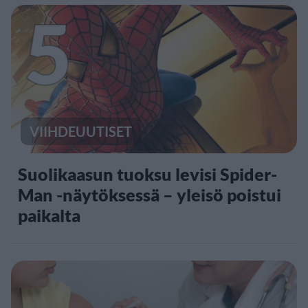
5
VIIHDEUUTISET
Suolikaasun tuoksu levisi Spider-
Man -näytöksessä – yleisö poistui
paikalta