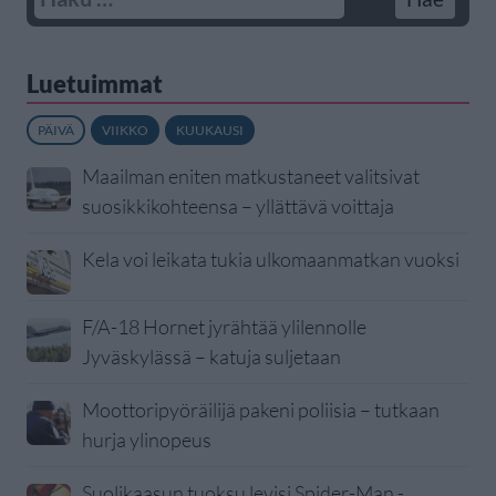
Luetuimmat
PÄIVÄ
VIIKKO
KUUKAUSI
Maailman eniten matkustaneet valitsivat
suosikkikohteensa – yllättävä voittaja
Kela voi leikata tukia ulkomaanmatkan vuoksi
F/A-18 Hornet jyrähtää ylilennolle
Jyväskylässä – katuja suljetaan
Moottoripyöräilijä pakeni poliisia – tutkaan
hurja ylinopeus
Suolikaasun tuoksu levisi Spider-Man -