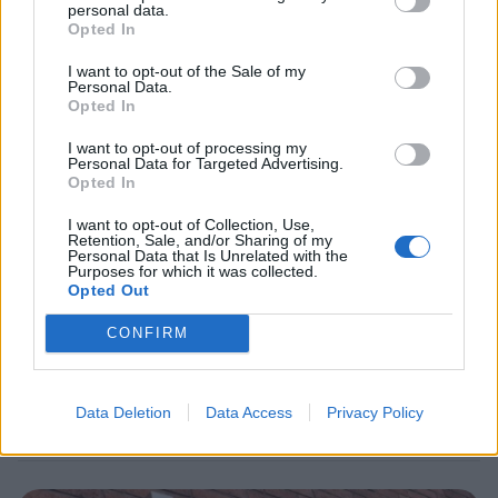
syksyn sää
personal data.
Opted In
I want to opt-out of the Sale of my
3
Personal Data.
Opted In
I want to opt-out of processing my
Personal Data for Targeted Advertising.
Opted In
I want to opt-out of Collection, Use,
Retention, Sale, and/or Sharing of my
Personal Data that Is Unrelated with the
Purposes for which it was collected.
MATKAILU
Opted Out
CONFIRM
Finnairin lennoista osan lentää
jatkossa toinen lentoyhtiö –
matkustajille tärkeä rajoitus
Data Deletion
Data Access
Privacy Policy