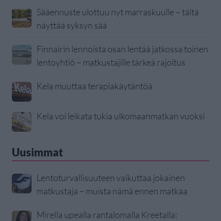
Sääennuste ulottuu nyt marraskuulle – tältä
näyttää syksyn sää
Finnairin lennoista osan lentää jatkossa toinen
lentoyhtiö – matkustajille tärkeä rajoitus
Kela muuttaa terapiakäytäntöä
Kela voi leikata tukia ulkomaanmatkan vuoksi
Uusimmat
Lentoturvallisuuteen vaikuttaa jokainen
matkustaja – muista nämä ennen matkaa
Mirella upealla rantalomalla Kreetalla: