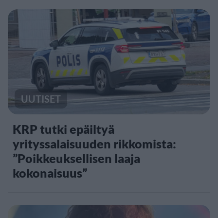
UUTISET
KRP tutki epäiltyä
yrityssalaisuuden rikkomista:
”Poikkeuksellisen laaja
kokonaisuus”