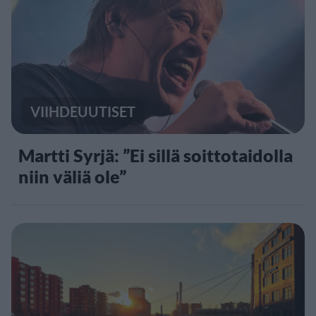
VIIHDEUUTISET
Martti Syrjä: ”Ei sillä soittotaidolla
niin väliä ole”