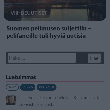
VIIHDEUUTISET
Suomen pelimuseo suljettiin –
pelifaneille tuli hyviä uutisia
Luetuimmat
PÄIVÄ
VIIKKO
KUUKAUSI
Leskeneläke ei kuulu kaikille – Kela muistuttaa
tärkeästä ikärajasta