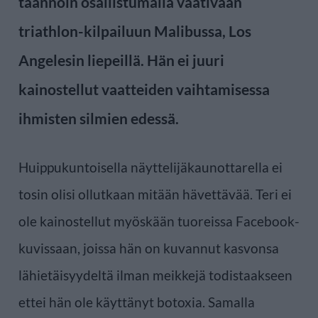
taannoin osallistumalla vaativaan
triathlon-kilpailuun Malibussa, Los
Angelesin liepeillä. Hän ei juuri
kainostellut vaatteiden vaihtamisessa
ihmisten silmien edessä.
Huippukuntoisella näyttelijäkaunottarella ei
tosin olisi ollutkaan mitään hävettävää. Teri ei
ole kainostellut myöskään tuoreissa Facebook-
kuvissaan, joissa hän on kuvannut kasvonsa
lähietäisyydeltä ilman meikkejä todistaakseen
ettei hän ole käyttänyt botoxia. Samalla