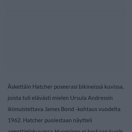
Äskettäin Hatcher poseerasi bikineissä kuvissa,
joista tuli elävästi mielen Ursula Andressin
ikimuistettava James Bond -kohtaus vuodelta
1962. Hatcher puolestaan näytteli
agenttielokuvassa
Huominen ei koskaan kuole