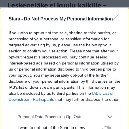
Leskeneläke ei kuulu kaikille –
Kela muistuttaa tärkeästä
Stara -
Do Not Process My Personal Information
ikärajasta
If you wish to opt-out of the sale, sharing to third parties, or
processing of your personal or sensitive information for
2
targeted advertising by us, please use the below opt-out
section to confirm your selection. Please note that after your
opt-out request is processed you may continue seeing
interest-based ads based on personal information utilized by
us or personal information disclosed to third parties prior to
your opt-out. You may separately opt-out of the further
disclosure of your personal information by third parties on the
IAB’s list of downstream participants. This information may
VIIHDEUUTISET
also be disclosed by us to third parties on the
IAB’s List of
Downstream Participants
that may further disclose it to other
third parties.
Sääennuste ulottuu nyt
Personal Data Processing Opt Outs
marraskuulle – tältä näyttää
I want to opt-out of the Sharing of my