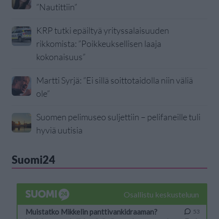
”Nautittiin”
KRP tutki epäiltyä yrityssalaisuuden
rikkomista: ”Poikkeuksellisen laaja
kokonaisuus”
Martti Syrjä: ”Ei sillä soittotaidolla niin väliä
ole”
Suomen pelimuseo suljettiin – pelifaneille tuli
hyviä uutisia
Suomi24