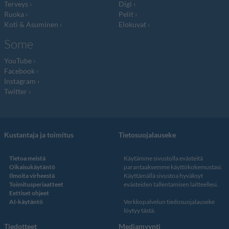
Terveys
Digi
Ruoka
Pelit
Koti & Asuminen
Elokuvat
Some
YouTube
Facebook
Instagram
Twitter
Kustantaja ja toimitus
Tietosuojalauseke
Tietoa meistä
Käytämme sivustolla evästeitä
Oikaisukäytäntö
parantaaksemme käyttökokemustasi.
Ilmoita virheestä
Käyttämällä sivustoa hyväksyt
Toimitusperiaatteet
evästeiden tallentamisen laitteellesi.
Eettiset ohjeet
AI-käytäntö
Verkkopalvelun
tiedosuojalauseke
löytyy tästä
.
Tiedotteet
Mediamyynti