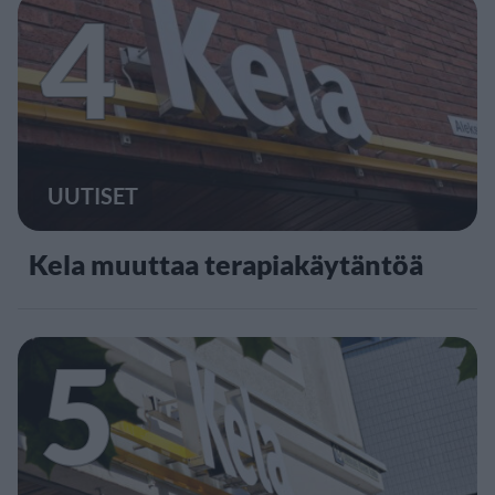
4
UUTISET
Kela muuttaa terapiakäytäntöä
5