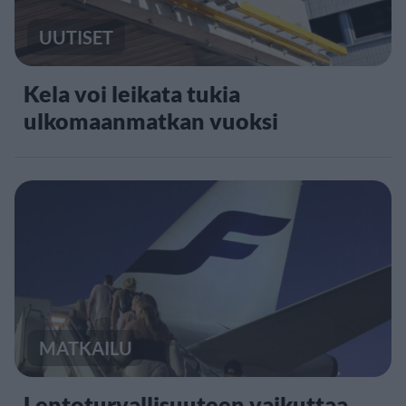
UUTISET
Kela voi leikata tukia
ulkomaanmatkan vuoksi
MATKAILU
Lentoturvallisuuteen vaikuttaa