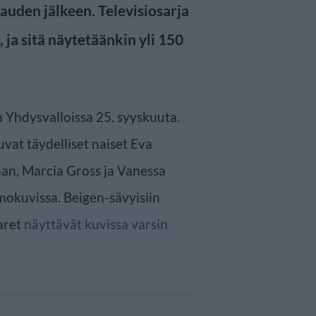
uden jälkeen. Televisiosarja
 ja sitä näytetäänkin yli 150
a Yhdysvalloissa 25. syyskuuta.
vat täydelliset naiset Eva
man, Marcia Gross ja Vanessa
mokuvissa. Beigen-sävyisiin
aret
näyttävät kuvissa varsin