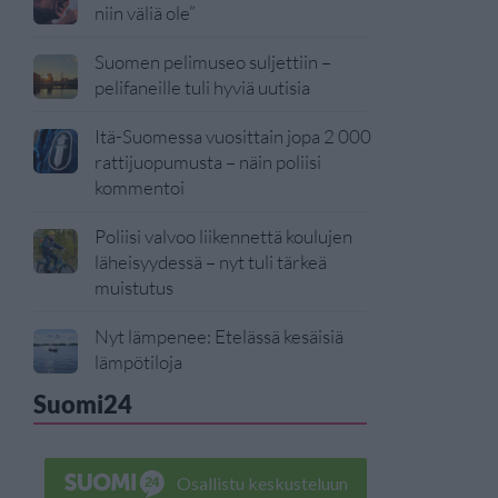
niin väliä ole”
Suomen pelimuseo suljettiin –
pelifaneille tuli hyviä uutisia
Itä-Suomessa vuosittain jopa 2 000
rattijuopumusta – näin poliisi
kommentoi
Poliisi valvoo liikennettä koulujen
läheisyydessä – nyt tuli tärkeä
muistutus
Nyt lämpenee: Etelässä kesäisiä
lämpötiloja
Suomi24