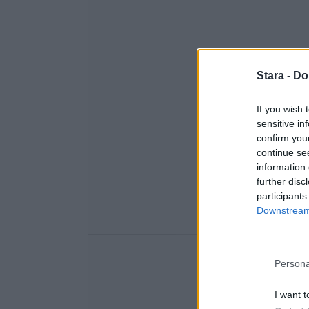
Stara -
Do
If you wish 
sensitive in
confirm you
continue se
information 
further disc
participants
Downstream 
Persona
I want t