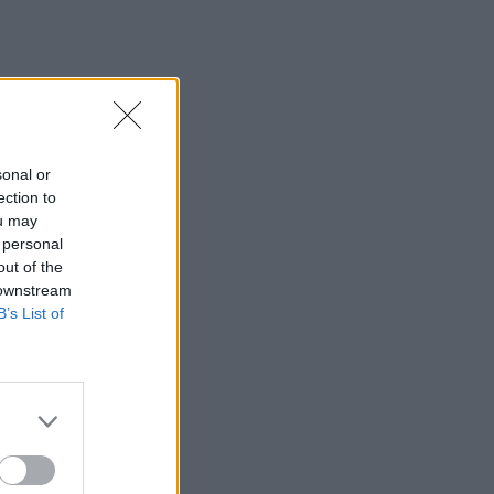
sonal or
ection to
ou may
 personal
out of the
 downstream
B’s List of