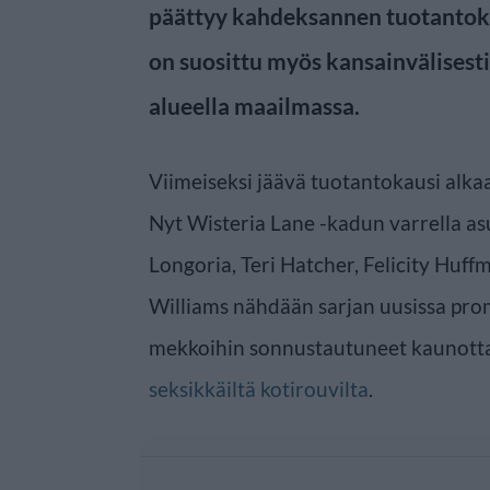
päättyy kahdeksannen tuotantoka
on suosittu myös kansainvälisesti,
alueella maailmassa.
Viimeiseksi jäävä tuotantokausi alka
Nyt Wisteria Lane -kadun varrella asu
Longoria, Teri Hatcher, Felicity Huff
Williams nähdään sarjan uusissa pro
mekkoihin sonnustautuneet kaunott
seksikkäiltä kotirouvilta
.