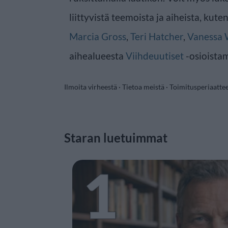
liittyvistä teemoista ja aiheista, kute
Marcia Gross
,
Teri Hatcher
,
Vanessa 
aihealueesta
Viihdeuutiset
-osioista
Ilmoita virheestä
·
Tietoa meistä
·
Toimitusperiaatte
Staran luetuimmat
1