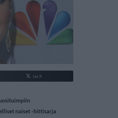
Jaa X
uosituimpiin
liset naiset -hittisarja