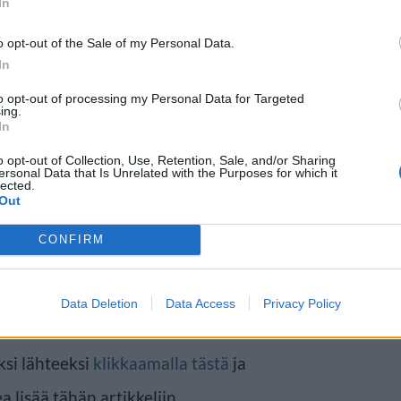
In
o opt-out of the Sale of my Personal Data.
In
to opt-out of processing my Personal Data for Targeted
ing.
In
ttelijätär Nicollette Sheridan
o opt-out of Collection, Use, Retention, Sale, and/or Sharing
ikeuteen. Miestennielijä Edie
ersonal Data that Is Unrelated with the Purposes for which it
lected.
syytti Cherryä muun muuassa
Out
ä ja syrjinnästä. Edie-
CONFIRM
viidennen tuotantokauden lopussa
Data Deletion
Data Access
Privacy Policy
ksi lähteeksi
klikkaamalla tästä
ja
a lisää tähän artikkeliin