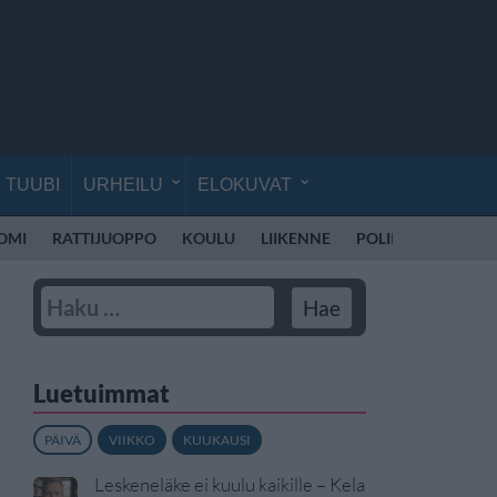
TUUBI
URHEILU
ELOKUVAT
UOMI
RATTIJUOPPO
KOULU
LIIKENNE
POLIISI SUOMI
Luetuimmat
PÄIVÄ
VIIKKO
KUUKAUSI
Leskeneläke ei kuulu kaikille – Kela