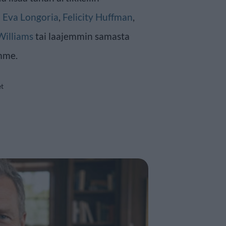
n
Eva Longoria
,
Felicity Huffman
,
Williams
tai laajemmin samasta
mme.
et