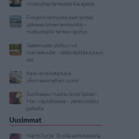
muistuttaa tärkeästä ikärajasta
Finnairin lennoista osan lentää
jatkossa toinen lentoyhtiö –
matkustajille tärkeä rajoitus
Sääennuste ulottuu nyt
marraskuulle – tältä näyttää syksyn
sää
Kela voi leikata tukia
ulkomaanmatkan vuoksi
Suolikaasun tuoksu levisi Spider-
Man -näytöksessä – yleisö poistui
paikalta
Uusimmat
Martti Syrjä: ”Ei sillä soittotaidolla