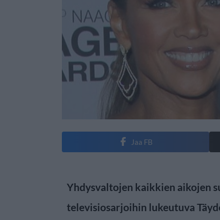
Jaa FB
Yhdysvaltojen kaikkien aikojen s
televisiosarjoihin lukeutuva Täydel