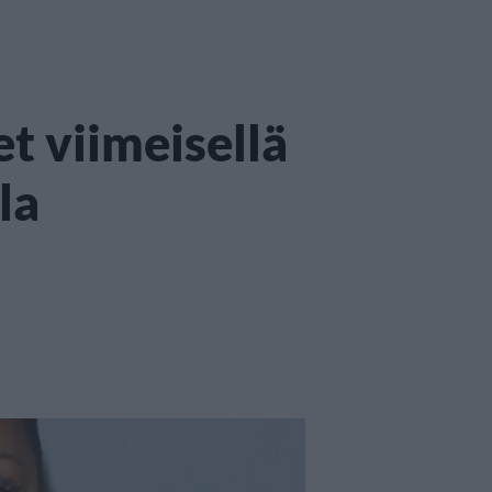
et viimeisellä
la