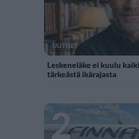
UUTISET
Leskeneläke ei kuulu kaiki
tärkeästä ikärajasta
2