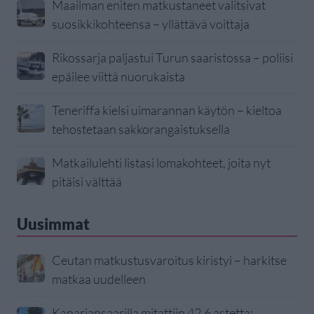
Maailman eniten matkustaneet valitsivat
suosikkikohteensa – yllättävä voittaja
Rikossarja paljastui Turun saaristossa – poliisi
epäilee viittä nuorukaista
Teneriffa kielsi uimarannan käytön – kieltoa
tehostetaan sakkorangaistuksella
Matkailulehti listasi lomakohteet, joita nyt
pitäisi välttää
Uusimmat
Ceutan matkustusvaroitus kiristyi – harkitse
matkaa uudelleen
Kanariansaarilla mitattiin 42,6 astetta: