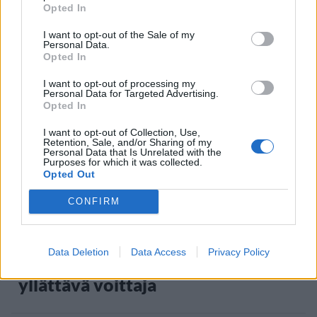
Opted In
Jyväskylässä – katuja suljetaan
I want to opt-out of the Sale of my
Personal Data.
Opted In
2
I want to opt-out of processing my
Personal Data for Targeted Advertising.
Opted In
I want to opt-out of Collection, Use,
Retention, Sale, and/or Sharing of my
Personal Data that Is Unrelated with the
Purposes for which it was collected.
Opted Out
MATKAILU
CONFIRM
Maailman eniten matkustaneet
Data Deletion
Data Access
Privacy Policy
valitsivat suosikkikohteensa –
yllättävä voittaja