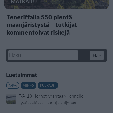
MATKAILU
Teneriffalla 550 pientä
maanjäristystä – tutkijat
kommentoivat riskejä
Luetuimmat
PÄIVÄ
VIIKKO
KUUKAUSI
F/A-18 Hornet jyrähtää ylilennolle
Jyväskylässä – katuja suljetaan