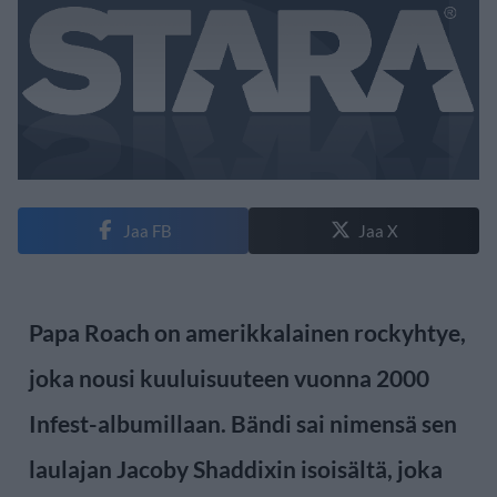
Jaa FB
Jaa X
Papa Roach on amerikkalainen rockyhtye,
joka nousi kuuluisuuteen vuonna 2000
Infest-albumillaan. Bändi sai nimensä sen
laulajan Jacoby Shaddixin isoisältä, joka