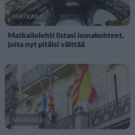
MATKAILU
Matkailulehti listasi lomakohteet,
joita nyt pitäisi välttää
MATKAILU