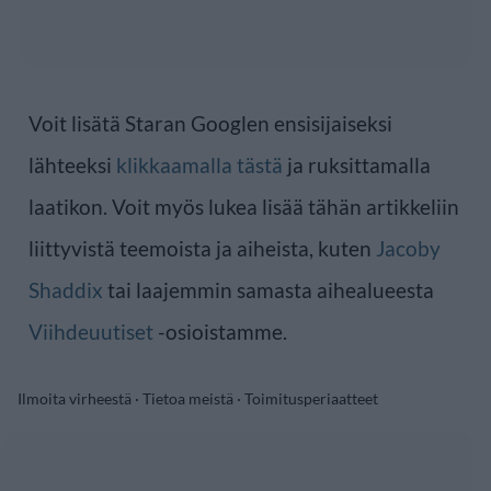
Voit lisätä Staran Googlen ensisijaiseksi
lähteeksi
klikkaamalla tästä
ja ruksittamalla
laatikon. Voit myös lukea lisää tähän artikkeliin
liittyvistä teemoista ja aiheista, kuten
Jacoby
Shaddix
tai laajemmin samasta aihealueesta
Viihdeuutiset
-osioistamme.
Ilmoita virheestä
·
Tietoa meistä
·
Toimitusperiaatteet