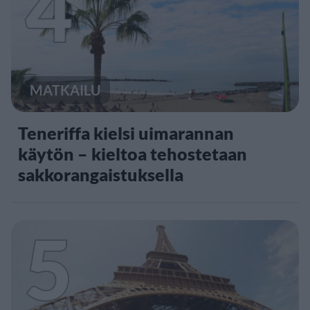
4
MATKAILU
Teneriffa kielsi uimarannan
käytön – kieltoa tehostetaan
sakkorangaistuksella
5