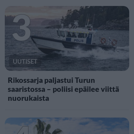
3
UUTISET
Rikossarja paljastui Turun
saaristossa – poliisi epäilee viittä
nuorukaista