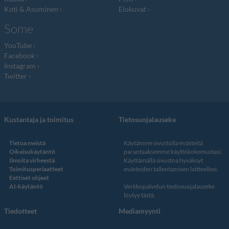
Koti & Asuminen
Elokuvat
Some
YouTube
Facebook
Instagram
Twitter
Kustantaja ja toimitus
Tietosuojalauseke
Tietoa meistä
Käytämme sivustolla evästeitä
Oikaisukäytäntö
parantaaksemme käyttökokemustasi.
Ilmoita virheestä
Käyttämällä sivustoa hyväksyt
Toimitusperiaatteet
evästeiden tallentamisen laitteellesi.
Eettiset ohjeet
AI-käytäntö
Verkkopalvelun
tiedosuojalauseke
löytyy tästä
.
Tiedotteet
Mediamyynti