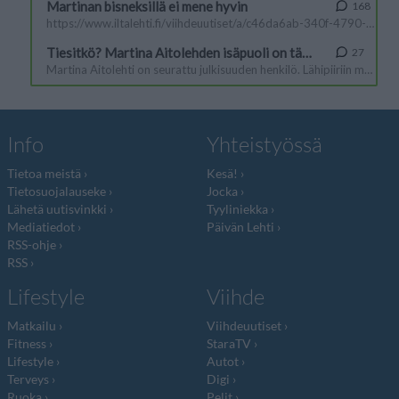
Info
Yhteistyössä
Tietoa meistä
Kesä!
Tietosuojalauseke
Jocka
Lähetä uutisvinkki
Tyyliniekka
Mediatiedot
Päivän Lehti
RSS-ohje
RSS
Lifestyle
Viihde
Matkailu
Viihdeuutiset
Fitness
StaraTV
Lifestyle
Autot
Terveys
Digi
Ruoka
Pelit