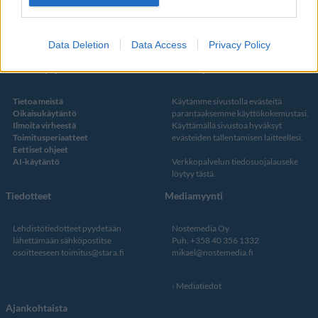
Twitter
Data Deletion
Data Access
Privacy Policy
Kustantaja ja toimitus
Tietosuojalauseke
Tietoa meistä
Käytämme sivustolla evästeitä
Oikaisukäytäntö
parantaaksemme käyttökokemustasi.
Ilmoita virheestä
Käyttämällä sivustoa hyväksyt
Toimitusperiaatteet
evästeiden tallentamisen laitteellesi.
Eettiset ohjeet
AI-käytäntö
Verkkopalvelun
tiedosuojalauseke
löytyy tästä
.
Tiedotteet
Mediamyynti
Lehdistötiedotteet pyydetään
Nostemedia Oy
lähettämään sähköpostitse
Puh. +358 40 356 1332
osoitteeseen
toimitus@stara.fi
mikael@nostemedia.fi
Mediatiedot
Ajankohtaista