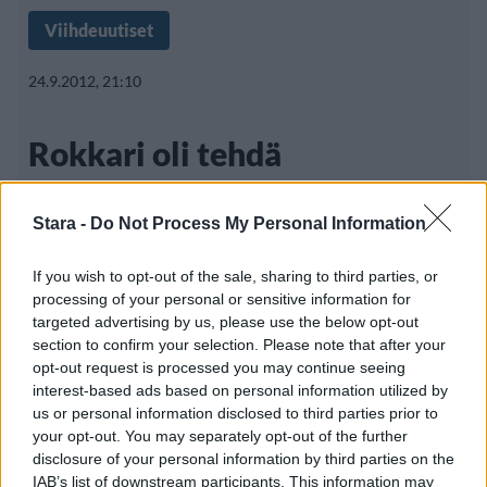
Viihdeuutiset
24.9.2012, 21:10
Rokkari oli tehdä
itsemurhan: ”Aioin lopettaa
Stara -
Do Not Process My Personal Information
kaiken”
If you wish to opt-out of the sale, sharing to third parties, or
processing of your personal or sensitive information for
targeted advertising by us, please use the below opt-out
Papa Roach on amerikkalainen rockyhtye,
section to confirm your selection. Please note that after your
joka nousi kuuluisuuteen vuonna 2000
opt-out request is processed you may continue seeing
interest-based ads based on personal information utilized by
us or personal information disclosed to third parties prior to
your opt-out. You may separately opt-out of the further
disclosure of your personal information by third parties on the
IAB’s list of downstream participants. This information may