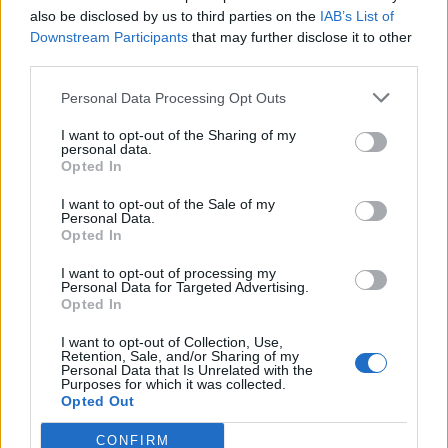
also be disclosed by us to third parties on the
IAB’s List of
Info
Yhteistyössä
Downstream Participants
that may further disclose it to other
Tietoa meistä
Kesä!
third parties.
Tietosuojalauseke
Jocka
Lähetä uutisvinkki
Tyyliniekka
Personal Data Processing Opt Outs
Mediatiedot
Päivän Lehti
I want to opt-out of the Sharing of my
RSS-ohje
personal data.
RSS
Opted In
Lifestyle
Viihde
I want to opt-out of the Sale of my
Personal Data.
Matkailu
Viihdeuutiset
Opted In
Fitness
StaraTV
Lifestyle
Autot
I want to opt-out of processing my
Personal Data for Targeted Advertising.
Terveys
Digi
Opted In
Ruoka
Pelit
Koti & Asuminen
Elokuvat
I want to opt-out of Collection, Use,
Retention, Sale, and/or Sharing of my
Some
Personal Data that Is Unrelated with the
Purposes for which it was collected.
YouTube
Opted Out
Facebook
Instagram
CONFIRM